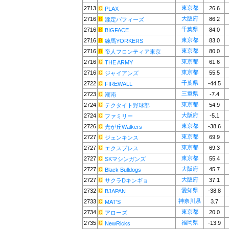
東京都
2713
26.6
PLAX
大阪府
2716
86.2
瀧定バフィーズ
千葉県
2716
84.0
BIGFACE
東京都
2716
83.0
練馬YORKERS
東京都
2716
80.0
帝人フロンティア東京
東京都
2716
61.6
THE ARMY
東京都
2716
55.5
ジャイアンズ
千葉県
2722
-44.5
FIREWALL
三重県
2723
-7.4
潮南
東京都
2724
54.9
テクタイト野球部
大阪府
2724
-5.1
ファミリー
東京都
2726
-38.6
光が丘Walkers
東京都
2727
69.9
ジェンキンス
東京都
2727
69.3
エクスプレス
東京都
2727
55.4
SKマシンガンズ
大阪府
2727
45.7
Black Bulldogs
大阪府
2727
37.1
サクラDキンギョ
愛知県
2732
-38.8
BJAPAN
神奈川県
2733
3.7
MAT'S
東京都
2734
20.0
アローズ
福岡県
2735
-13.9
NewRicks