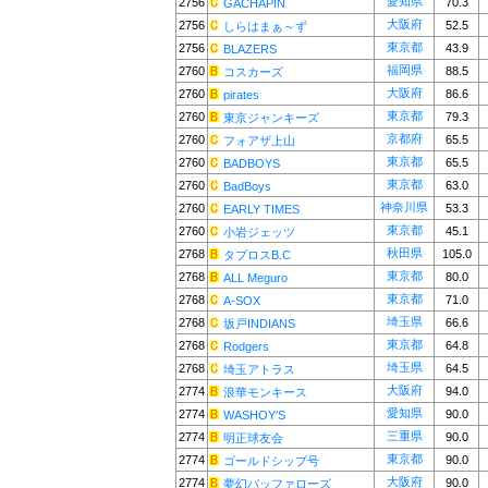
愛知県
2756
70.3
GACHAPIN
大阪府
2756
52.5
しらはまぁ～ず
東京都
2756
43.9
BLAZERS
福岡県
2760
88.5
コスカーズ
大阪府
2760
86.6
pirates
東京都
2760
79.3
東京ジャンキーズ
京都府
2760
65.5
フォアザ上山
東京都
2760
65.5
BADBOYS
東京都
2760
63.0
BadBoys
神奈川県
2760
53.3
EARLY TIMES
東京都
2760
45.1
小岩ジェッツ
秋田県
2768
105.0
タブロスB.C
東京都
2768
80.0
ALL Meguro
東京都
2768
71.0
A-SOX
埼玉県
2768
66.6
坂戸INDIANS
東京都
2768
64.8
Rodgers
埼玉県
2768
64.5
埼玉アトラス
大阪府
2774
94.0
浪華モンキース
愛知県
2774
90.0
WASHOY'S
三重県
2774
90.0
明正球友会
東京都
2774
90.0
ゴールドシップ号
大阪府
2774
90.0
夢幻バッファローズ