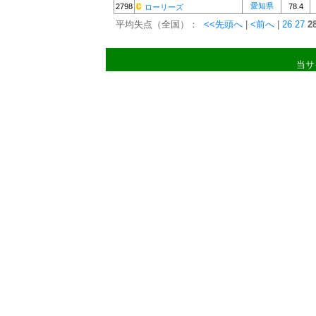
愛知県
2798
78.4
ローリーズ
平均失点（全国）：
<<先頭へ
|
<前へ
|
26
27
2
当サ