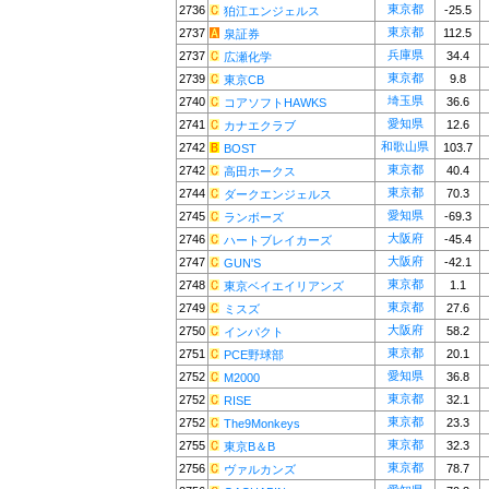
東京都
2736
-25.5
狛江エンジェルス
東京都
2737
112.5
泉証券
兵庫県
2737
34.4
広瀬化学
東京都
2739
9.8
東京CB
埼玉県
2740
36.6
コアソフトHAWKS
愛知県
2741
12.6
カナエクラブ
和歌山県
2742
103.7
BOST
東京都
2742
40.4
高田ホークス
東京都
2744
70.3
ダークエンジェルス
愛知県
2745
-69.3
ランボーズ
大阪府
2746
-45.4
ハートブレイカーズ
大阪府
2747
-42.1
GUN'S
東京都
2748
1.1
東京ベイエイリアンズ
東京都
2749
27.6
ミスズ
大阪府
2750
58.2
インパクト
東京都
2751
20.1
PCE野球部
愛知県
2752
36.8
M2000
東京都
2752
32.1
RISE
東京都
2752
23.3
The9Monkeys
東京都
2755
32.3
東京B＆B
東京都
2756
78.7
ヴァルカンズ