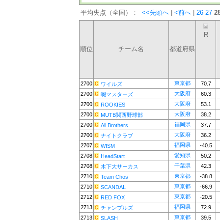
平均失点（全国）：
<<先頭へ
|
<前へ
|
26
27
2
R
順位
チーム名
都道府県
東京都
2700
70.7
ワイルズ
大阪府
2700
60.3
畷マスターズ
大阪府
2700
53.1
ROOKIES
大阪府
2700
38.2
MUTB関西野球部
福岡県
2700
37.7
All Brothers
大阪府
2700
36.2
ナイトクラブ
福岡県
2707
-40.5
WISM
愛知県
2708
50.2
HeadStart
千葉県
2708
42.3
木下大サーカス
東京都
2710
-38.8
Team Chos
東京都
2710
-66.9
SCANDAL
東京都
2712
-20.5
RED FOX
福岡県
2713
72.9
チャンプルズ
東京都
2713
39.5
SLASH