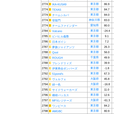
東京都
2774
86.9
IKA-KUSA9
東京都
2774
84.7
TEXAS
東京都
2774
84.0
チームシルバ
神奈川県
2774
83.0
登龍門
愛知県
2774
80.0
チームファインダー
東京都
2784
-24.4
Vulcano
東京都
2785
9.1
ビバヒル義塾
東京都
2786
7.2
日本ガイシ
東京都
2787
26.3
夢旗ジャイアンツ
東京都
2788
56.0
Qool
千葉県
2788
49.9
ROUGH
東京都
2788
39.9
フレンドリィズ
東京都
2791
-1.8
伊東商会ボンバーズ
東京都
2792
67.3
51pond's
大阪府
2792
45.8
ヴェルフェ
大阪府
2794
-16.8
緑一色
東京都
2795
11.0
サイドウォーカーズ
東京都
2796
12.6
構研バッカス
大阪府
2797
-61.3
MFVレジナーズ
東京都
2798
84.2
ワンピース
東京都
2798
80.9
AMGBC