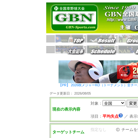
【PR】 2026秋メジャーKO（トーナメント）全チ
データ更新日： 2026/08/05
対象：
現在の表示内容
項目：
平均失点
／
表示
指定なし
チームを
ターゲットチーム