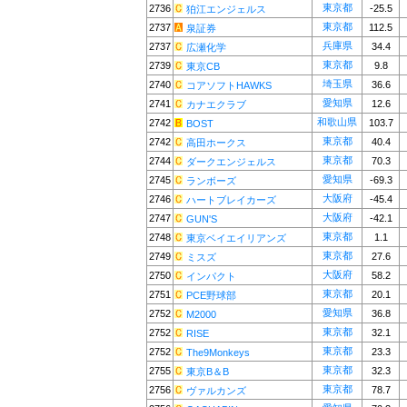
東京都
2736
-25.5
狛江エンジェルス
東京都
2737
112.5
泉証券
兵庫県
2737
34.4
広瀬化学
東京都
2739
9.8
東京CB
埼玉県
2740
36.6
コアソフトHAWKS
愛知県
2741
12.6
カナエクラブ
和歌山県
2742
103.7
BOST
東京都
2742
40.4
高田ホークス
東京都
2744
70.3
ダークエンジェルス
愛知県
2745
-69.3
ランボーズ
大阪府
2746
-45.4
ハートブレイカーズ
大阪府
2747
-42.1
GUN'S
東京都
2748
1.1
東京ベイエイリアンズ
東京都
2749
27.6
ミスズ
大阪府
2750
58.2
インパクト
東京都
2751
20.1
PCE野球部
愛知県
2752
36.8
M2000
東京都
2752
32.1
RISE
東京都
2752
23.3
The9Monkeys
東京都
2755
32.3
東京B＆B
東京都
2756
78.7
ヴァルカンズ