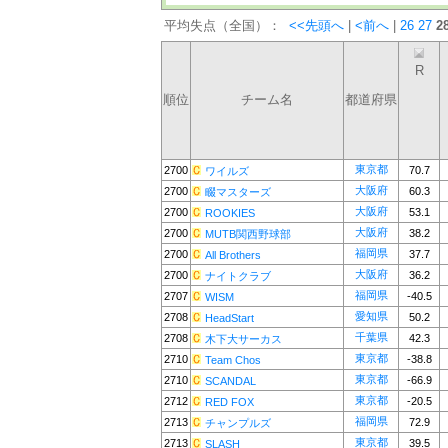
平均失点（全国）：
<<先頭へ
|
<前へ
|
26
27
2
R
順位
チーム名
都道府県
東京都
2700
70.7
ワイルズ
大阪府
2700
60.3
畷マスターズ
大阪府
2700
53.1
ROOKIES
大阪府
2700
38.2
MUTB関西野球部
福岡県
2700
37.7
All Brothers
大阪府
2700
36.2
ナイトクラブ
福岡県
2707
-40.5
WISM
愛知県
2708
50.2
HeadStart
千葉県
2708
42.3
木下大サーカス
東京都
2710
-38.8
Team Chos
東京都
2710
-66.9
SCANDAL
東京都
2712
-20.5
RED FOX
福岡県
2713
72.9
チャンプルズ
東京都
2713
39.5
SLASH