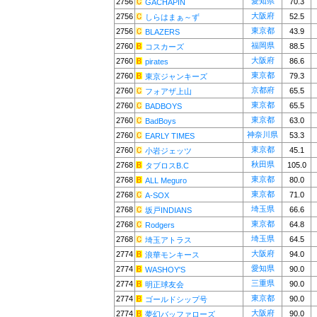
愛知県
2756
70.3
GACHAPIN
大阪府
2756
52.5
しらはまぁ～ず
東京都
2756
43.9
BLAZERS
福岡県
2760
88.5
コスカーズ
大阪府
2760
86.6
pirates
東京都
2760
79.3
東京ジャンキーズ
京都府
2760
65.5
フォアザ上山
東京都
2760
65.5
BADBOYS
東京都
2760
63.0
BadBoys
神奈川県
2760
53.3
EARLY TIMES
東京都
2760
45.1
小岩ジェッツ
秋田県
2768
105.0
タブロスB.C
東京都
2768
80.0
ALL Meguro
東京都
2768
71.0
A-SOX
埼玉県
2768
66.6
坂戸INDIANS
東京都
2768
64.8
Rodgers
埼玉県
2768
64.5
埼玉アトラス
大阪府
2774
94.0
浪華モンキース
愛知県
2774
90.0
WASHOY'S
三重県
2774
90.0
明正球友会
東京都
2774
90.0
ゴールドシップ号
大阪府
2774
90.0
夢幻バッファローズ