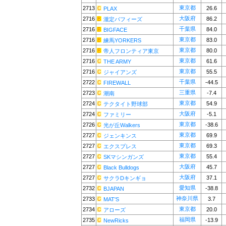
東京都
2713
26.6
PLAX
大阪府
2716
86.2
瀧定バフィーズ
千葉県
2716
84.0
BIGFACE
東京都
2716
83.0
練馬YORKERS
東京都
2716
80.0
帝人フロンティア東京
東京都
2716
61.6
THE ARMY
東京都
2716
55.5
ジャイアンズ
千葉県
2722
-44.5
FIREWALL
三重県
2723
-7.4
潮南
東京都
2724
54.9
テクタイト野球部
大阪府
2724
-5.1
ファミリー
東京都
2726
-38.6
光が丘Walkers
東京都
2727
69.9
ジェンキンス
東京都
2727
69.3
エクスプレス
東京都
2727
55.4
SKマシンガンズ
大阪府
2727
45.7
Black Bulldogs
大阪府
2727
37.1
サクラDキンギョ
愛知県
2732
-38.8
BJAPAN
神奈川県
2733
3.7
MAT'S
東京都
2734
20.0
アローズ
福岡県
2735
-13.9
NewRicks