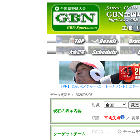
【PR】 2026秋メジャーKO（トーナメント）全チ
データ更新日： 2026/08/05
対象：
現在の表示内容
項目：
平均失点
／
表示
指定なし
チームを
ターゲットチーム