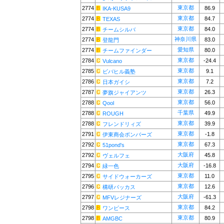
東京都
2774
86.9
IKA-KUSA9
東京都
2774
84.7
TEXAS
東京都
2774
84.0
チームシルバ
神奈川県
2774
83.0
登龍門
愛知県
2774
80.0
チームファインダー
東京都
2784
-24.4
Vulcano
東京都
2785
9.1
ビバヒル義塾
東京都
2786
7.2
日本ガイシ
東京都
2787
26.3
夢旗ジャイアンツ
東京都
2788
56.0
Qool
千葉県
2788
49.9
ROUGH
東京都
2788
39.9
フレンドリィズ
東京都
2791
-1.8
伊東商会ボンバーズ
東京都
2792
67.3
51pond's
大阪府
2792
45.8
ヴェルフェ
大阪府
2794
-16.8
緑一色
東京都
2795
11.0
サイドウォーカーズ
東京都
2796
12.6
構研バッカス
大阪府
2797
-61.3
MFVレジナーズ
東京都
2798
84.2
ワンピース
東京都
2798
80.9
AMGBC