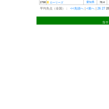
愛知県
2798
78.4
ローリーズ
平均失点（全国）：
<<先頭へ
|
<前へ
|
26
27
2
当サ