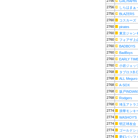
2756
GACHAPIN
2756
しらはまぁ
2756
BLAZERS
2760
コスカーズ
2760
pirates
2760
東京ジャン
2760
フォアザ上
2760
BADBOYS
2760
BadBoys
2760
EARLY TIM
2760
小岩ジェッ
2768
タブロスB.
2768
ALL Meguro
2768
A-SOX
2768
坂戸INDIAN
2768
Rodgers
2768
埼玉アトラ
2774
浪華モンキ
2774
WASHOY'S
2774
明正球友会
2774
ゴールドシ
2774
夢幻バッフ