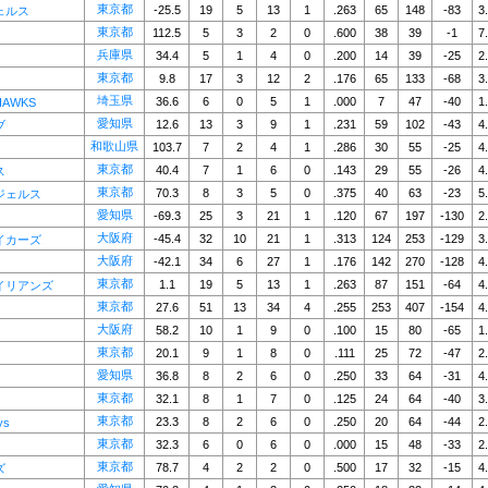
東京都
-25.5
19
5
13
1
.263
65
148
-83
3
ェルス
東京都
112.5
5
3
2
0
.600
38
39
-1
7
兵庫県
34.4
5
1
4
0
.200
14
39
-25
2
東京都
9.8
17
3
12
2
.176
65
133
-68
3
埼玉県
36.6
6
0
5
1
.000
7
47
-40
1
AWKS
愛知県
12.6
13
3
9
1
.231
59
102
-43
4
ブ
和歌山県
103.7
7
2
4
1
.286
30
55
-25
4
東京都
40.4
7
1
6
0
.143
29
55
-26
4
ス
東京都
70.3
8
3
5
0
.375
40
63
-23
5
ジェルス
愛知県
-69.3
25
3
21
1
.120
67
197
-130
2
大阪府
-45.4
32
10
21
1
.313
124
253
-129
3
イカーズ
大阪府
-42.1
34
6
27
1
.176
142
270
-128
4
東京都
1.1
19
5
13
1
.263
87
151
-64
4
イリアンズ
東京都
27.6
51
13
34
4
.255
253
407
-154
4
大阪府
58.2
10
1
9
0
.100
15
80
-65
1
東京都
20.1
9
1
8
0
.111
25
72
-47
2
愛知県
36.8
8
2
6
0
.250
33
64
-31
4
東京都
32.1
8
1
7
0
.125
24
64
-40
3
東京都
23.3
8
2
6
0
.250
20
64
-44
2
ys
東京都
32.3
6
0
6
0
.000
15
48
-33
2
東京都
78.7
4
2
2
0
.500
17
32
-15
4
ズ