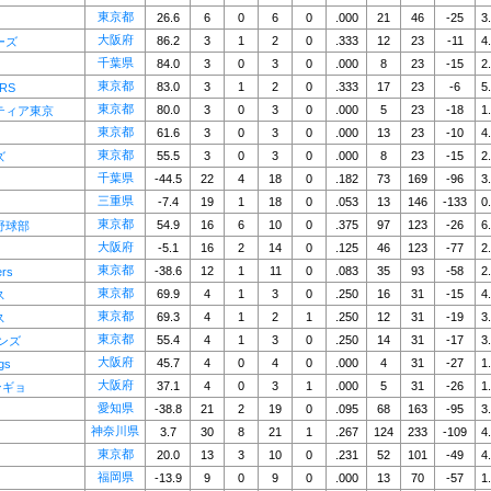
東京都
26.6
6
0
6
0
.000
21
46
-25
3
大阪府
86.2
3
1
2
0
.333
12
23
-11
4
ーズ
千葉県
84.0
3
0
3
0
.000
8
23
-15
2
東京都
83.0
3
1
2
0
.333
17
23
-6
5
RS
東京都
80.0
3
0
3
0
.000
5
23
-18
1
ティア東京
東京都
61.6
3
0
3
0
.000
13
23
-10
4
東京都
55.5
3
0
3
0
.000
8
23
-15
2
ズ
千葉県
-44.5
22
4
18
0
.182
73
169
-96
3
三重県
-7.4
19
1
18
0
.053
13
146
-133
0
東京都
54.9
16
6
10
0
.375
97
123
-26
6
野球部
大阪府
-5.1
16
2
14
0
.125
46
123
-77
2
東京都
-38.6
12
1
11
0
.083
35
93
-58
2
rs
東京都
69.9
4
1
3
0
.250
16
31
-15
4
ス
東京都
69.3
4
1
2
1
.250
12
31
-19
3
ス
東京都
55.4
4
1
3
0
.250
14
31
-17
3
ンズ
大阪府
45.7
4
0
4
0
.000
4
31
-27
1
gs
大阪府
37.1
4
0
3
1
.000
5
31
-26
1
ンギョ
愛知県
-38.8
21
2
19
0
.095
68
163
-95
3
神奈川県
3.7
30
8
21
1
.267
124
233
-109
4
東京都
20.0
13
3
10
0
.231
52
101
-49
4
福岡県
-13.9
9
0
9
0
.000
13
70
-57
1