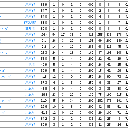
東京都
86.9
1
0
1
0
.000
0
8
-8
0
東京都
84.7
1
0
1
0
.000
2
8
-6
2
東京都
84.0
1
0
1
0
.000
4
8
-4
4
バ
神奈川県
83.0
1
0
1
0
.000
1
8
-7
1
愛知県
80.0
1
0
1
0
.000
0
8
-8
0
インダー
東京都
-24.4
54
17
35
2
.315
255
433
-178
4
東京都
9.1
26
3
20
3
.115
69
209
-140
2
塾
東京都
7.2
14
4
10
0
.286
68
113
-45
4
東京都
26.3
24
4
18
2
.167
87
195
-108
3
アンツ
東京都
56.0
5
1
4
0
.200
22
41
-19
4
千葉県
49.9
5
1
4
0
.200
26
41
-15
5
東京都
39.9
5
1
4
0
.200
15
41
-26
3
ィズ
東京都
-1.8
12
3
9
0
.250
26
99
-73
2
ンバーズ
東京都
67.3
4
1
3
0
.250
6
33
-27
1
大阪府
45.8
4
0
4
0
.000
3
33
-30
0
大阪府
-16.8
23
3
20
0
.130
75
190
-115
3
東京都
11.0
45
9
34
2
.200
182
373
-191
4
ーカーズ
東京都
12.6
10
2
8
0
.200
32
83
-51
3
ス
大阪府
-61.3
12
0
12
0
.000
29
100
-71
2
ーズ
東京都
84.2
3
1
2
0
.333
22
25
-3
7
東京都
80.9
3
1
2
0
.333
11
25
-14
3