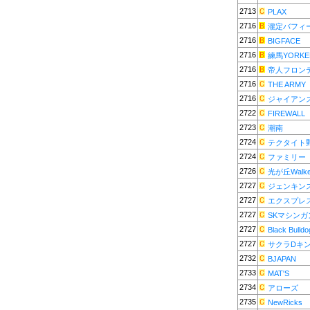
2713
PLAX
2716
瀧定バフィ
2716
BIGFACE
2716
練馬YORKE
2716
帝人フロン
2716
THE ARMY
2716
ジャイアン
2722
FIREWALL
2723
潮南
2724
テクタイト
2724
ファミリー
2726
光が丘Walke
2727
ジェンキン
2727
エクスプレ
2727
SKマシンガ
2727
Black Bulldo
2727
サクラDキ
2732
BJAPAN
2733
MAT'S
2734
アローズ
2735
NewRicks