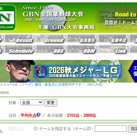
26秋メジャーLG（リーグ）優待・新規共に出場受付中です！（8/17〆切）
8/05
対象：
項目：
平均失点
／
表示範囲：
2701位
－
2800位
指定なし
チームを指定する（チームID：
ム