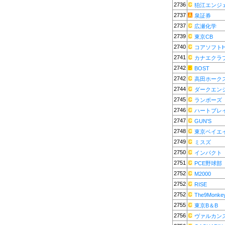
2736
狛江エンジ
2737
泉証券
2737
広瀬化学
2739
東京CB
2740
コアソフトH
2741
カナエクラ
2742
BOST
2742
高田ホーク
2744
ダークエン
2745
ランボーズ
2746
ハートブレ
2747
GUN'S
2748
東京ベイエ
2749
ミスズ
2750
インパクト
2751
PCE野球部
2752
M2000
2752
RISE
2752
The9Monke
2755
東京B＆B
2756
ヴァルカン