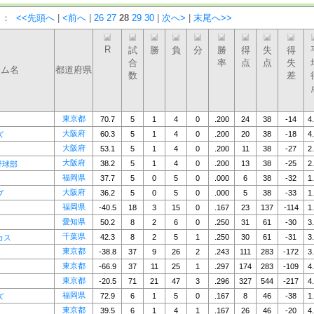
）：
<<先頭へ
|
<前へ
|
26
27
28
29
30
|
次へ>
|
末尾へ>>
R
試
勝
負
分
勝
得
失
得
合
率
点
点
失
ーム名
都道府県
数
差
東京都
70.7
5
1
4
0
.200
24
38
-14
4
大阪府
60.3
5
1
4
0
.200
20
38
-18
4
ズ
大阪府
53.1
5
1
4
0
.200
11
38
-27
2
大阪府
38.2
5
1
4
0
.200
13
38
-25
2
野球部
福岡県
37.7
5
0
5
0
.000
6
38
-32
1
大阪府
36.2
5
0
5
0
.000
5
38
-33
1
ブ
福岡県
-40.5
18
3
15
0
.167
23
137
-114
1
愛知県
50.2
8
2
6
0
.250
31
61
-30
3
千葉県
42.3
8
2
5
1
.250
30
61
-31
3
カス
東京都
-38.8
37
9
26
2
.243
111
283
-172
3
東京都
-66.9
37
11
25
1
.297
174
283
-109
4
東京都
-20.5
71
21
47
3
.296
327
544
-217
4
福岡県
72.9
6
1
5
0
.167
8
46
-38
1
ズ
東京都
39.5
6
1
4
1
.167
26
46
-20
4