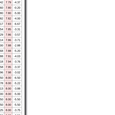
.42
7.79
-4.37
.60
7.80
-0.20
.80
7.80
-5.00
.82
7.82
-4.00
.17
7.83
-6.67
.54
7.85
-3.31
.29
7.86
-3.57
.14
7.86
-3.71
.00
7.88
-2.88
.68
7.88
-5.20
.88
7.91
-4.03
.18
7.94
-3.76
.58
7.95
-3.37
.96
7.98
-3.02
.50
8.00
-6.50
.78
8.00
-5.22
.13
8.00
-3.88
.00
8.00
-5.00
.50
8.00
-5.50
.50
8.00
-5.50
.25
8.00
-3.75