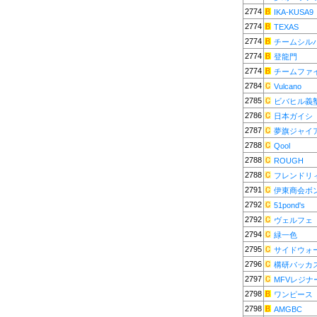
2774
IKA-KUSA9
2774
TEXAS
2774
チームシル
2774
登龍門
2774
チームファ
2784
Vulcano
2785
ビバヒル義
2786
日本ガイシ
2787
夢旗ジャイ
2788
Qool
2788
ROUGH
2788
フレンドリ
2791
伊東商会ボ
2792
51pond's
2792
ヴェルフェ
2794
緑一色
2795
サイドウォ
2796
構研バッカ
2797
MFVレジナ
2798
ワンピース
2798
AMGBC