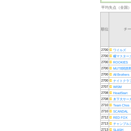
平均失点（全国
順位
チ
2700
ワイルズ
2700
畷マスター
2700
ROOKIES
2700
MUTB関西
2700
All Brothers
2700
ナイトクラ
2707
WISM
2708
HeadStart
2708
木下大サー
2710
Team Chos
2710
SCANDAL
2712
RED FOX
2713
チャンプル
2713
SLASH