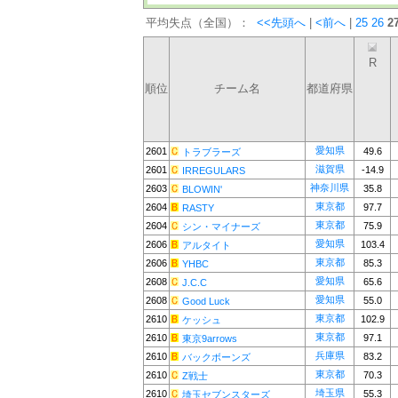
平均失点（全国）：
<<先頭へ
|
<前へ
|
25
26
2
R
順位
チーム名
都道府県
愛知県
2601
49.6
トラブラーズ
滋賀県
2601
-14.9
IRREGULARS
神奈川県
2603
35.8
BLOWIN'
東京都
2604
97.7
RASTY
東京都
2604
75.9
シン・マイナーズ
愛知県
2606
103.4
アルタイト
東京都
2606
85.3
YHBC
愛知県
2608
65.6
J.C.C
愛知県
2608
55.0
Good Luck
東京都
2610
102.9
ケッシュ
東京都
2610
97.1
東京9arrows
兵庫県
2610
83.2
バックボーンズ
東京都
2610
70.3
Z戦士
埼玉県
2610
55.3
埼玉セブンスターズ