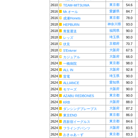
東京都
2610
54.6
TEAM-MITSUWA
愛媛県
2616
84.7
Mr.オール
東京都
2616
78.0
成瀬Honets
神奈川県
2618
93.0
HEPBURN
福岡県
2618
90.0
青葉運送
埼玉県
2618
90.0
レッズ
京都府
2618
70.7
伏見
大阪府
2618
67.5
S'Enivrer
大阪府
2618
66.0
カジュアル
東京都
2624
98.0
一橋病院
大阪府
2624
92.8
ALL IN
埼玉県
2624
90.0
雷電
愛知県
2624
90.0
ALLIANCE
大阪府
2624
90.0
モマーズ
東京都
2624
90.0
AZABU REDBONES
大阪府
2624
88.0
KRB
大阪府
2624
87.2
ダンシングブレーブス
東京都
2624
86.0
東京END
東京都
2624
84.6
西新宿イーグルス
大阪府
2624
83.5
フライングパンツ
東京都
2624
83.3
おきゅあ～ず