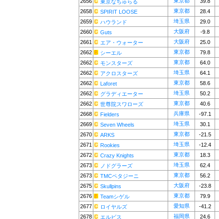
東京都
2656
39.8
東京なちゅらる
東京都
2658
28.4
SPIRIT LOOSE
埼玉県
2659
29.0
ハウランド
大阪府
2660
-9.8
Guts
大阪府
2661
25.0
エア・ウォーター
東京都
2662
79.8
シーエル
東京都
2662
64.0
モンスターズ
埼玉県
2662
64.1
アクロスターズ
東京都
2662
58.6
Laforet
埼玉県
2662
50.2
グラディエーター
東京都
2662
40.6
世尊院スワローズ
兵庫県
2668
-97.1
Fielders
埼玉県
2669
30.1
Seven Wheels
東京都
2670
-21.5
ARKS
埼玉県
2671
-12.4
Rookies
東京都
2672
18.3
Crazy Knights
埼玉県
2673
62.4
ノドグラーズ
東京都
2673
56.2
TMCペタジーニ
大阪府
2675
-23.8
Skullpins
東京都
2676
79.9
Teamシゲル
愛知県
2677
-41.2
ロイヤルズ
福岡県
2678
24.6
エルビス