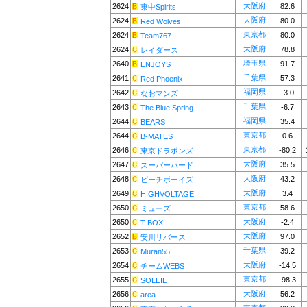
大阪府
2624
82.6
東中Spirits
大阪府
2624
80.0
Red Wolves
東京都
2624
80.0
Team767
大阪府
2624
78.8
レイダース
埼玉県
2640
91.7
ENJOYS
千葉県
2641
57.3
Red Phoenix
福岡県
2642
-3.0
なおマンズ
千葉県
2643
-6.7
The Blue Spring
福岡県
2644
35.4
BEARS
東京都
2644
0.6
B-MATES
東京都
2646
-80.2
東京ドラポンズ
大阪府
2647
35.5
スーパーハード
大阪府
2648
43.2
ピーチボーイズ
大阪府
2649
3.4
HIGHVOLTAGE
東京都
2650
58.6
ミューズ
大阪府
2650
-2.4
T-BOX
大阪府
2652
97.0
安川リバース
千葉県
2653
39.2
Muran55
大阪府
2654
-14.5
チームWEBS
東京都
2655
-98.3
SOLEIL
大阪府
2656
56.2
area