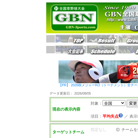
【PR】 2026秋メジャーKO（トーナメント）全チ
データ更新日： 2026/08/05
対象：
現在の表示内容
項目：
平均失点
／
表示
指定なし
チームを
ターゲットチーム