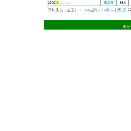
東京都
2700
85.4
メルシー
平均失点（全国）：
<<先頭へ
|
<前へ
|
25
26
2
当サ