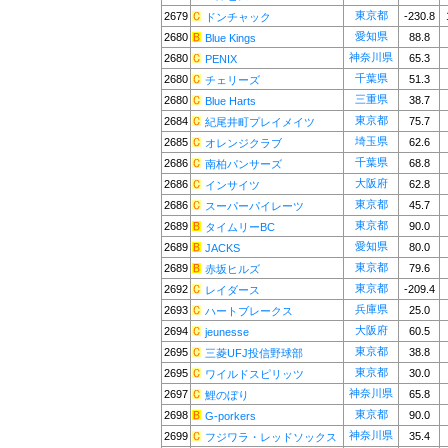
東京都
2679
-230.8
ドンチャック
愛知県
2680
88.8
Blue Kings
神奈川県
2680
65.3
PENIX
千葉県
2680
51.3
チェリーズ
三重県
2680
38.7
Blue Harts
東京都
2684
75.7
紀尾井町プレイメイツ
埼玉県
2685
62.6
オレンジクラブ
千葉県
2686
68.8
南柏パンサーズ
大阪府
2686
62.8
インサイツ
東京都
2686
45.7
スーパーパイレーツ
東京都
2689
90.0
タイムリーBC
愛知県
2689
80.0
JACKS
東京都
2689
79.6
赤坂ヒルズ
東京都
2692
-209.4
レイダース
兵庫県
2693
25.0
ハートブレークス
大阪府
2694
60.5
jeunesse
東京都
2695
38.8
三菱UFJ投信野球部
東京都
2695
30.0
ワイルドスピリッツ
神奈川県
2697
65.8
鯉のぼり
東京都
2698
90.0
G-porkers
神奈川県
2699
35.4
フジワラ・レッドソックス