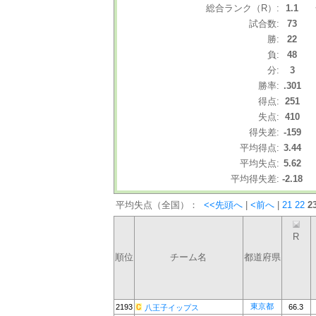
総合ランク（R）:
1.1
試合数:
73
勝:
22
負:
48
分:
3
勝率:
.301
得点:
251
失点:
410
得失差:
-159
平均得点:
3.44
平均失点:
5.62
平均得失差:
-2.18
平均失点（全国）：
<<先頭へ
|
<前へ
|
21
22
2
R
順位
チーム名
都道府県
東京都
2193
66.3
八王子イップス