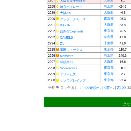
大阪府
2287
1.1
大阪弁護士野球団
埼玉県
2288
-24.6
埼京パイレーツ
大阪府
2289
-4.6
大阪A's
東京都
2290
95.3
クラブ クルーズ
大阪府
2291
58.4
X-GUN
東京都
2292
76.5
西新宿Elephants
奈良県
2292
42.0
CAMELS
千葉県
2294
41.0
Z's
東京都
2295
110.7
瀬田シャークス
埼玉県
2296
140.3
Monsters
大阪府
2297
16.8
球倶楽部
東京都
2298
-8.6
Sidewinders
東京都
2299
-2.7
ドリームス
東京都
2300
93.4
サンワグレインズ
平均失点（全国）：
<<先頭へ
|
<前へ
|
21
22
2
当サ