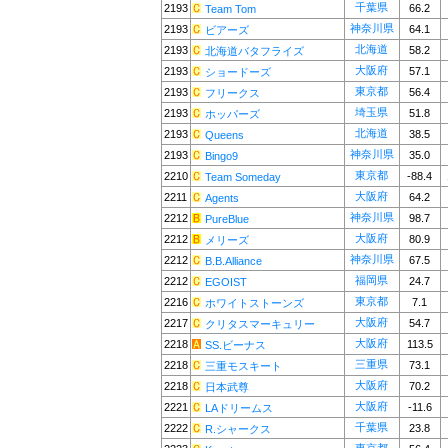
千葉県
2193
66.2
Team Tom
神奈川県
2193
64.1
ビアーズ
北海道
2193
58.2
北海道バタフライズ
大阪府
2193
57.1
ショードーズ
東京都
2193
56.4
フリークス
埼玉県
2193
51.8
ホッパーズ
北海道
2193
38.5
Queens
神奈川県
2193
35.0
Bingo9
東京都
2210
-88.4
Team Someday
大阪府
2211
64.2
Agents
神奈川県
2212
98.7
PureBlue
大阪府
2212
80.9
メリーズ
神奈川県
2212
67.5
B.B.Alliance
福岡県
2212
24.7
EGOIST
東京都
2216
7.1
ホワイトストーンズ
大阪府
2217
54.7
クリタスマーキュリー
大阪府
2218
113.5
SS.ビーナス
三重県
2218
73.1
三重モスキート
大阪府
2218
70.2
日本武尊
大阪府
2221
-11.6
LAドリームス
千葉県
2222
23.8
R.シャークス