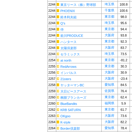
埼玉県
2244
100.8
東京リース（株）野球部
千葉県
2244
100.6
PHOENIX
東京都
2244
98.0
鈴木利夫組
埼玉県
2244
95.6
Q's
東京都
2244
94.4
侍
大阪府
2244
93.8
前川PRODUCE
東京都
2244
92.3
ハンタース
大阪府
2244
83.7
太陽倶楽部
埼玉県
2244
73.5
セラミックス
東京都
2254
-81.2
at north
東京都
2255
30.3
RedArrows
大阪府
2256
30.9
インパルス
大阪府
2257
-23.4
21sters
愛知県
2258
84.5
ヤッターマンBC
佐賀県
2259
76.4
大日ピースアース
東京都
2260
62.4
桐朋ブランカーズ
福岡県
2260
5.9
BlueBandits
東京都
2262
61.7
KRB SATURN
大阪府
2263
73.6
OKgoo
大阪府
2264
82.2
K-style
愛知県
2264
78.4
Border倶楽部