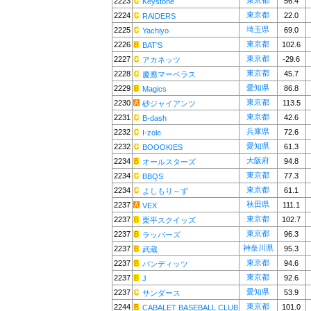
東京都
2223
56.4
Keystone
東京都
2224
22.0
RAIDERS
埼玉県
2225
69.0
Yachiyo
東京都
2226
102.6
BAT'S
東京都
2227
-29.6
アカネッツ
東京都
2228
45.7
慶應マーベラス
愛知県
2229
86.8
Magics
東京都
2230
113.5
砂ジャイアンツ
東京都
2231
42.6
B-dash
兵庫県
2232
72.6
I-zole
愛知県
2232
61.3
BOOOKIES
大阪府
2234
94.8
オールスターズ
東京都
2234
77.3
BBQS
東京都
2234
61.1
よしもり～ず
秋田県
2237
111.1
VEX
東京都
2237
102.7
栗平スクイッズ
東京都
2237
96.3
ラッパーズ
神奈川県
2237
95.3
武蔵
東京都
2237
94.6
バンディッツ
東京都
2237
92.6
J
愛知県
2237
53.9
サンダース
東京都
2244
101.0
CABALET BASEBALL CLUB