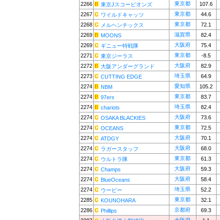
東京都
2266
107.6
東京Jスコーピオンズ
東京都
2267
44.6
ワイルドキャッツ
東京都
2268
72.1
メルヘンチックス
滋賀県
2269
82.4
MOONS
大阪府
2269
75.4
ギニュー特戦隊
東京都
2271
-8.5
東京ジーラス
大阪府
2272
82.9
大阪アンダーグランド
埼玉県
2273
64.9
CUTTING EDGE
愛知県
2274
105.2
NBM
東京都
2274
83.7
97ers
埼玉県
2274
82.4
chariots
大阪府
2274
73.6
OSAKA BLACKIES
東京都
2274
72.5
OCEANS
大阪府
2274
70.1
ATDGY
大阪府
2274
68.0
ラガースタッフ
東京都
2274
61.3
ウルトラ隊
大阪府
2274
59.3
Champs
大阪府
2274
58.4
BlueOceans
埼玉県
2274
52.2
ウーピー
東京都
2285
32.1
KOUNOHARA
京都府
2286
69.3
Phillips