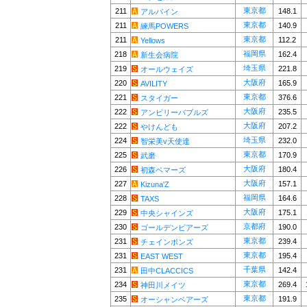
東京都
211
148.1
アルパイン
東京都
211
140.9
練馬POWERS
東京都
211
112.2
Yellows
福岡県
218
162.4
新生会病院
埼玉県
219
221.8
オールウェイズ
大阪府
220
165.9
AVILITY
東京都
221
376.6
スタイガー
大阪府
222
235.5
アンビリーバブルズ
大阪府
222
207.2
やけんども
埼玉県
224
232.0
智栄美v天使達
東京都
225
170.9
武磨
大阪府
226
180.4
初森ベマーズ
大阪府
227
157.1
Kizuna'Z
福岡県
228
164.6
TAXS
大阪府
229
175.1
中央シャインズ
京都府
230
190.0
ゴールデンビアーズ
東京都
231
239.4
チェインボンズ
東京都
231
195.4
EAST WEST
千葉県
231
142.4
田中CLACCICS
東京都
234
269.4
神田川メイツ
東京都
235
191.9
オーシャンベアーズ