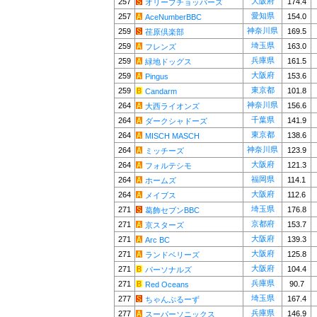
大阪府
257
174.4
オリーブチョッパーズ
愛知県
257
154.0
AceNumberBBC
神奈川県
259
169.5
荏原倶楽部
埼玉県
259
163.0
フレンズ
兵庫県
259
161.5
緑地ドッグス
大阪府
259
153.6
Pingus
東京都
259
101.8
Candarm
神奈川県
264
156.6
大西ライオンズ
千葉県
264
141.9
ダークシャドーズ
東京都
264
138.6
MISCH MASCH
神奈川県
264
123.9
ミッチーズ
大阪府
264
121.3
フォルテシモ
福岡県
264
114.1
ホームズ
大阪府
264
112.6
メイブス
埼玉県
271
176.8
葛飾セブンBBC
京都府
271
153.7
京スターズ
大阪府
271
139.3
Arc BC
大阪府
271
125.8
ランドベリーズ
大阪府
271
104.4
パーソナルズ
兵庫県
271
90.7
Red Oceans
埼玉県
277
167.4
ちゃんぷるーず
兵庫県
277
146.9
スーパーソニックス