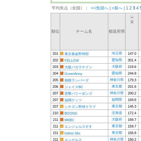
平均失点（全国）：
<<先頭へ
|
<前へ
|
1
2
3
4
R
順位
チーム名
都道府県
埼玉県
201
147.0
東京基金野球部
愛知県
202
301.4
FELLOW
大阪府
203
219.6
大阪バカラナイン
愛知県
204
244.8
GreenArmy
神奈川県
205
179.3
相模ランバーズ
東京都
206
201.6
ジェイスBC
神奈川県
207
200.2
突撃バリーボンズ
福岡県
207
169.6
福岡ゲッツ
東京都
207
145.3
シチズン野球クラブ
北海道
210
172.4
BOONS
大阪府
211
169.7
MKBC
東京都
211
159.7
エンジェルスすす
東京都
211
156.8
keboz bbc
神奈川県
211
150.2
エンゼルス