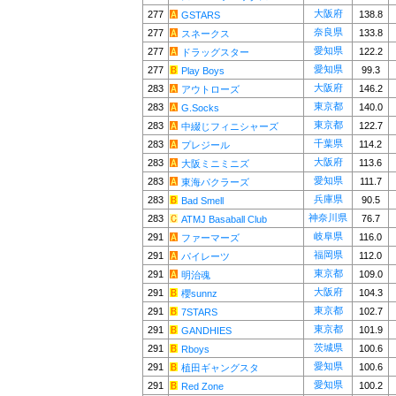
大阪府
277
138.8
GSTARS
奈良県
277
133.8
スネークス
愛知県
277
122.2
ドラッグスター
愛知県
277
99.3
Play Boys
大阪府
283
146.2
アウトローズ
東京都
283
140.0
G.Socks
東京都
283
122.7
中綴じフィニシャーズ
千葉県
283
114.2
プレジール
大阪府
283
113.6
大阪ミニミニズ
愛知県
283
111.7
東海パクラーズ
兵庫県
283
90.5
Bad Smell
神奈川県
283
76.7
ATMJ Basaball Club
岐阜県
291
116.0
ファーマーズ
福岡県
291
112.0
パイレーツ
東京都
291
109.0
明治魂
大阪府
291
104.3
櫻sunnz
東京都
291
102.7
7STARS
東京都
291
101.9
GANDHIES
茨城県
291
100.6
Rboys
愛知県
291
100.6
植田ギャングスタ
愛知県
291
100.2
Red Zone