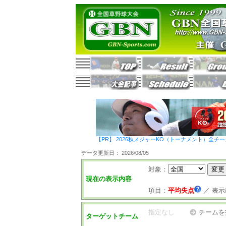
【PR】 2026秋メジャーKO（トーナメント）全チ
データ更新日： 2026/08/05
対象：
現在の表示内容
項目：
平均失点
／
表示
指定なし
チームを
ターゲットチーム