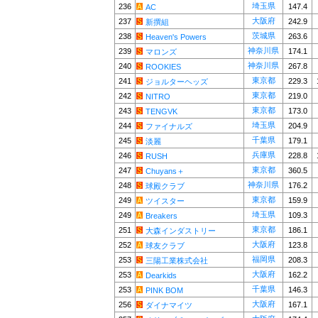
埼玉県
236
147.4
AC
大阪府
237
242.9
新撰組
茨城県
238
263.6
Heaven's Powers
神奈川県
239
174.1
マロンズ
神奈川県
240
267.8
ROOKIES
東京都
241
229.3
ジョルターヘッズ
東京都
242
219.0
NITRO
東京都
243
173.0
TENGVK
埼玉県
244
204.9
ファイナルズ
千葉県
245
179.1
淡麗
兵庫県
246
228.8
RUSH
東京都
247
360.5
Chuyans＋
神奈川県
248
176.2
球殿クラブ
東京都
249
159.9
ツイスター
埼玉県
249
109.3
Breakers
東京都
251
186.1
大森インダストリー
大阪府
252
123.8
球友クラブ
福岡県
253
208.3
三陽工業株式会社
大阪府
253
162.2
Dearkids
千葉県
253
146.3
PINK BOM
大阪府
256
167.1
ダイナマイツ