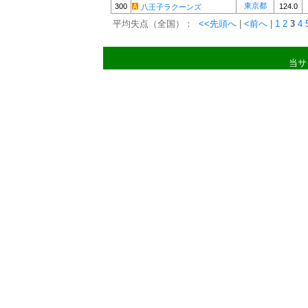
東京都
300
124.0
八王子ラクーンズ
平均失点（全国）：
<<先頭へ
|
<前へ
|
1
2
3
4
当サ