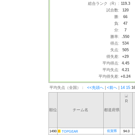
総合ランク（R）:
119.3
試合数:
120
勝:
66
負:
47
分:
7
勝率:
.550
得点:
534
失点:
505
得失差:
+29
平均得点:
4.45
平均失点:
4.21
平均得失差:
+0.24
平均失点（全国）：
<<先頭へ
|
<前へ
|
14
15
1
R
順位
チーム名
都道府県
佐賀県
1490
94.0
TOPGEAR