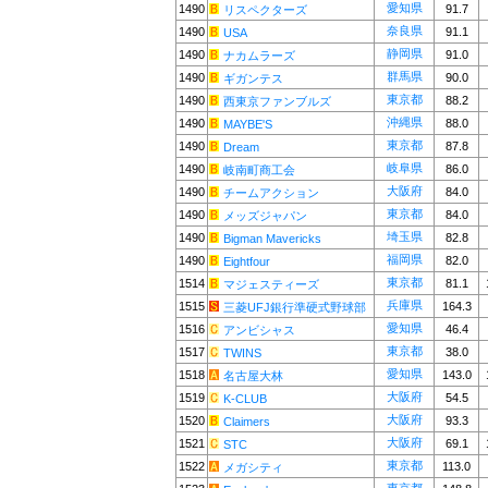
愛知県
1490
91.7
リスペクターズ
奈良県
1490
91.1
USA
静岡県
1490
91.0
ナカムラーズ
群馬県
1490
90.0
ギガンテス
東京都
1490
88.2
西東京ファンブルズ
沖縄県
1490
88.0
MAYBE'S
東京都
1490
87.8
Dream
岐阜県
1490
86.0
岐南町商工会
大阪府
1490
84.0
チームアクション
東京都
1490
84.0
メッズジャパン
埼玉県
1490
82.8
Bigman Mavericks
福岡県
1490
82.0
Eightfour
東京都
1514
81.1
マジェスティーズ
兵庫県
1515
164.3
三菱UFJ銀行準硬式野球部
愛知県
1516
46.4
アンビシャス
東京都
1517
38.0
TWINS
愛知県
1518
143.0
名古屋大林
大阪府
1519
54.5
K-CLUB
大阪府
1520
93.3
Claimers
大阪府
1521
69.1
STC
東京都
1522
113.0
メガシティ