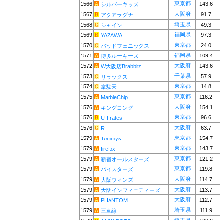
東京都
1566
143.6
シルバーキッズ
大阪府
1567
91.7
アクアラグナ
埼玉県
1568
49.3
シャイン
福岡県
1569
97.3
YAZAWA
東京都
1570
24.0
バッドフェニックス
福岡県
1571
109.4
博多ルーキーズ
大阪府
1572
143.6
W大阪店Brabbitz
千葉県
1573
57.9
リラックス
東京都
1574
14.8
韋駄天
東京都
1575
116.2
MarbleChip
大阪府
1576
154.1
キングコング
東京都
1576
96.6
U-Frates
大阪府
1576
63.7
R
東京都
1579
154.7
Tommys
東京都
1579
143.7
firefox
東京都
1579
121.2
新宿オールスターズ
東京都
1579
119.8
バイスターズ
大阪府
1579
114.7
大阪ウィンズ
大阪府
1579
113.7
大阪インフィニティーズ
大阪府
1579
112.7
PHANTOM
埼玉県
1579
111.9
三車線