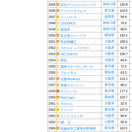
神奈川県
1545
130.8
浜北アームストロングス
東京都
1545
119.4
アーリータイムズ
福岡県
1547
94.8
ペッパーズ
神奈川県
1548
78.0
LEGENDS
神奈川県
1549
68.0
無洗米
愛知県
1550
142.1
名古屋ジャンクス
大阪府
1551
108.5
長谷部機工
大阪府
1552
62.8
スケルトンパーサー
大阪府
1553
108.7
VICTORY'S
大阪府
1554
64.6
秀吉
東京都
1555
72.5
調布ブルーサンダーズ
愛知県
1556
63.5
ブルータス
大阪府
1557
124.1
大阪Monkeys
東京都
1557
98.2
港南スラッシュ
東京都
1559
177.2
モリソンズ
愛知県
1559
119.7
Red Caps
大阪府
1561
32.0
マカロニ
東京都
1562
107.4
フーバー
大阪府
1562
89.9
ドントコイっす
山梨県
1562
56.9
BE・Q
東京都
1565
110.5
信越化学工業本社野球部