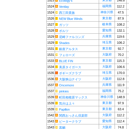
東京都
1523
148.8
Ecology's
福岡県
1524
112.2
Ventlay
神奈川県
1524
47.5
西三田貴族
東京都
1526
87.9
NEW Blue Winds
岐阜県
1527
108.2
ガッツ
愛知県
1528
132.1
ボルツ
兵庫県
1529
119.6
尼崎ファルコンズ
埼玉県
1529
106.2
Shades
東京都
1531
92.7
銀座アルタス
大阪府
1531
70.2
フェローズ
東京都
1533
115.3
BLUE FIN
大阪府
1534
106.6
美原タイガース
埼玉県
1535
170.0
ボギーズクラブ
大阪府
1536
112.8
大阪狭山ナイツ
兵庫県
1537
111.9
Oncemore
福岡県
1537
75.2
pinkies
神奈川県
1539
148.9
町田相模原マックス
東京都
1539
97.9
気分は上々
東京都
1539
63.4
Papillon
大阪府
1542
112.2
関西おっさん倶楽部
愛知県
1543
112.4
ピータークラブ
大阪府
1543
74.8
黒鯛