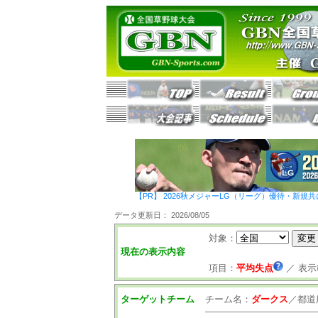
【PR】 2026秋メジャーLG（リーグ）優待・新規共
データ更新日： 2026/08/05
対象：
現在の表示内容
項目：
平均失点
／
表示
ターゲットチーム
チーム名：
ダークス
／
都道