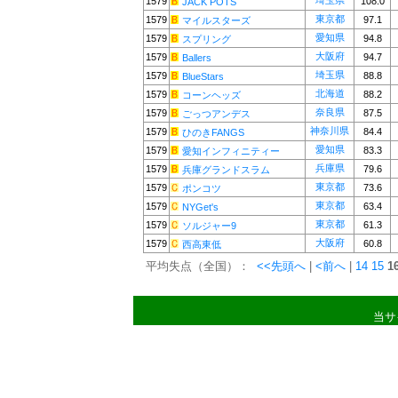
埼玉県
1579
108.0
JACK POTS
東京都
1579
97.1
マイルスターズ
愛知県
1579
94.8
スプリング
大阪府
1579
94.7
Ballers
埼玉県
1579
88.8
BlueStars
北海道
1579
88.2
コーンヘッズ
奈良県
1579
87.5
ごっつアンデス
神奈川県
1579
84.4
ひのきFANGS
愛知県
1579
83.3
愛知インフィニティー
兵庫県
1579
79.6
兵庫グランドスラム
東京都
1579
73.6
ポンコツ
東京都
1579
63.4
NYGet's
東京都
1579
61.3
ソルジャー9
大阪府
1579
60.8
西高東低
平均失点（全国）：
<<先頭へ
|
<前へ
|
14
15
1
当サ