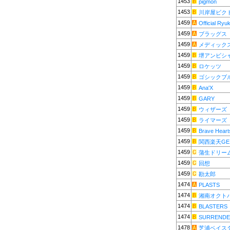
1453
pigmon
1453
川岸屋ビク
1459
Official Ryu
1459
ブラッグス
1459
メディック
1459
堺アンビシ
1459
ロケッツ
1459
ゴシックブ
1459
Ana'X
1459
GARY
1459
ウィザーズ
1459
ライマーズ
1459
Brave Heart
1459
関西楽天GE
1459
蒲生ドリー
1459
回想
1459
勘太郎
1474
PLASTS
1474
湘南オクト
1474
BLASTERS
1474
SURRENDE
1478
芝浦ベイス