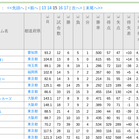
）：
<<先頭へ
|
<前へ
|
13
14
15
16
17
|
次へ>
|
末尾へ>>
R
試
勝
負
分
勝
得
失
得
合
率
点
点
失
ーム名
都道府県
数
差
愛知県
93.2
12
6
5
1
.500
57
47
+10
4
東京都
104.8
13
8
5
0
.615
65
51
+14
5
株）
埼玉県
89.1
28
8
19
1
.286
72
110
-38
2
福岡県
102.8
14
5
7
2
.357
60
55
+5
4
東京都
82.6
14
3
9
2
.214
31
55
-24
2
リー
東京都
125.1
48
14
25
9
.292
123
189
-66
2
東京都
86.6
33
15
15
3
.455
154
130
+24
4
大阪府
143.1
17
8
9
0
.471
65
67
-2
3
ッカーズ
大阪府
148.1
18
7
9
2
.389
70
71
-1
3
東京都
88.5
21
4
15
2
.190
44
83
-39
2
S
大阪府
88.7
23
10
10
3
.435
80
91
-11
3
東京都
70.2
73
39
30
4
.534
329
289
+40
4
東京都
117.5
28
11
17
0
.393
116
111
+5
4
東京都
121.3
143
72
61
10
.503
632
568
+64
4