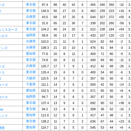
東京都
87.4
88
40
42
6
.455
340
350
-10
3
ーズ
東京都
140.0
56
27
23
6
.482
239
223
+16
4
マ
兵庫県
43.5
68
37
25
6
.544
327
272
+55
4
東京都
31.6
65
22
36
7
.338
202
260
-58
3
東京都
104.2
46
24
20
2
.522
238
184
+54
5
っくスターズ
福岡県
58.9
30
13
17
0
.433
107
120
-13
3
ェルス
兵庫県
110.0
21
11
9
1
.524
82
84
-2
3
兵庫県
108.3
21
10
10
1
.476
81
84
-3
3
インズ
愛知県
77.6
20
8
11
1
.400
71
80
-9
3
東京都
74.8
20
8
11
1
.400
69
80
-11
3
兵庫県
120.7
17
7
9
1
.412
42
68
-26
2
ーズ
東京都
126.4
15
6
9
0
.400
54
60
-6
3
クス
大阪府
115.5
14
5
7
2
.357
50
56
-6
3
ズ
千葉県
111.1
14
7
6
1
.500
42
56
-14
3
ターズ
愛知県
102.5
14
8
6
0
.571
65
56
+9
4
福岡県
94.7
14
5
6
3
.357
47
56
-9
3
ガース
東京都
137.4
13
9
4
0
.692
90
52
+38
6
東京都
94.2
13
4
8
1
.308
36
52
-16
2
ow
愛知県
121.6
12
5
6
1
.417
47
48
-1
3
ェンド
東京都
138.2
11
7
2
2
.636
67
44
+23
6
愛知県
119.7
11
6
5
0
.545
53
44
+9
4
球部