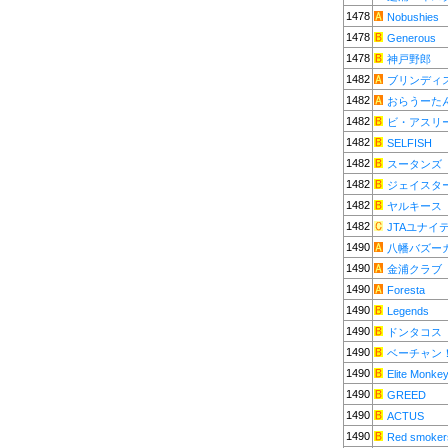
1478
Nobushies
1478
Generous
1478
神戸野郎
1482
ブリンディ
1482
おらうーた
1482
ビ・アスリー
1482
SELFISH
1482
スータンズ
1482
ジェイスタ
1482
ヤルキース
1482
JTAユナイ
1490
八幡バズー
1490
金浦クラブ
1490
Foresta
1490
Legends
1490
ドンタコス
1490
ベーチャン
1490
Elite Monke
1490
GREED
1490
ACTUS
1490
Red smoker