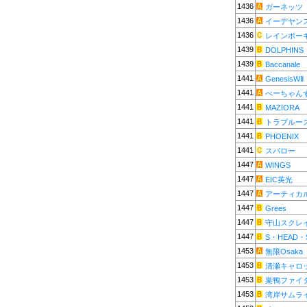
1436
ガーネッツ
1436
イーデヤン
1436
レインボー
1439
DOLPHINS
1439
Baccanale
1441
GenesisWⅡ
1441
べーちゃん
1441
MAZIORA
1441
トラブルー
1441
PHOENIX
1441
スパロー
1447
WINGS
1447
EIC英光
1447
アーティカ
1447
Grees
1447
守山スクレ
1447
S・HEAD・
1453
無限Osaka
1453
清瀬キャロ
1453
巣鴨ファイ
1453
湾岸サムラ