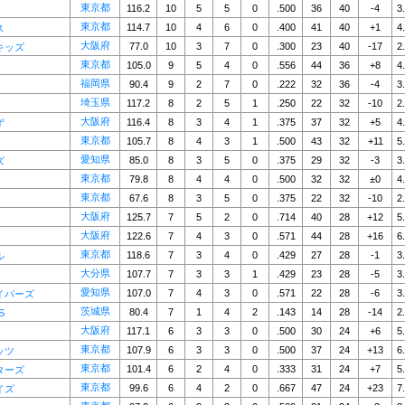
東京都
116.2
10
5
5
0
.500
36
40
-4
3
東京都
114.7
10
4
6
0
.400
41
40
+1
4
ス
大阪府
77.0
10
3
7
0
.300
23
40
-17
2
キッズ
東京都
105.0
9
5
4
0
.556
44
36
+8
4
福岡県
90.4
9
2
7
0
.222
32
36
-4
3
埼玉県
117.2
8
2
5
1
.250
22
32
-10
2
大阪府
116.4
8
3
4
1
.375
37
32
+5
4
ず
東京都
105.7
8
4
3
1
.500
43
32
+11
5
愛知県
85.0
8
3
5
0
.375
29
32
-3
3
ズ
東京都
79.8
8
4
4
0
.500
32
32
±0
4
東京都
67.6
8
3
5
0
.375
22
32
-10
2
大阪府
125.7
7
5
2
0
.714
40
28
+12
5
大阪府
122.6
7
4
3
0
.571
44
28
+16
6
東京都
118.6
7
3
4
0
.429
27
28
-1
3
ル
大分県
107.7
7
3
3
1
.429
23
28
-5
3
愛知県
107.0
7
4
3
0
.571
22
28
-6
3
イパーズ
茨城県
80.4
7
1
4
2
.143
14
28
-14
2
S
大阪府
117.1
6
3
3
0
.500
30
24
+6
5
東京都
107.9
6
3
3
0
.500
37
24
+13
6
ッツ
東京都
101.4
6
2
4
0
.333
31
24
+7
5
ターズ
東京都
99.6
6
4
2
0
.667
47
24
+23
7
イズ