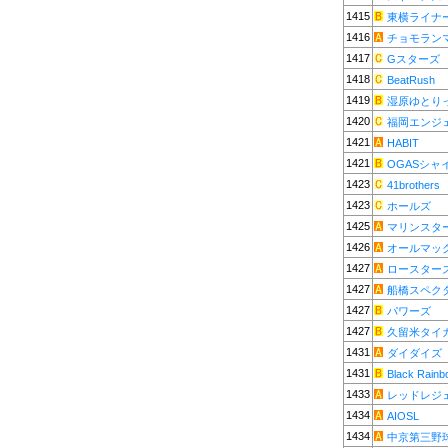
1415
東横ライナ
1416
チョモラン
1417
Gスターズ
1418
BeatRush
1419
湿原ゆとり
1420
福岡エンジ
1421
HABIT
1421
OGASシャ
1423
41brothers
1423
ホールズ
1425
マリンスタ
1426
オールマッ
1427
ロースター
1427
船橋スペク
1427
パワーズ
1427
久留米タイ
1431
ダイダイズ
1431
Black Rainb
1433
レッドレジ
1434
AIOSL
1434
中京第三野