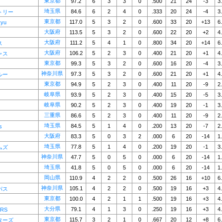
東京都
97.2
6
3
3
0
.500
21
24
-3
3
埼玉県
84.6
6
2
4
0
.333
20
24
-4
3
トリー
東京都
117.0
5
3
2
0
.600
33
20
+13
6
kyu
大阪府
113.5
5
3
2
0
.600
22
20
+2
4
大阪府
111.2
5
4
1
0
.800
34
20
+14
6
ス
大阪府
106.2
5
2
3
0
.400
21
20
+1
4
ャス
東京都
99.3
5
3
2
0
.600
16
20
-4
3
神奈川県
97.3
5
3
2
0
.600
21
20
+1
4
ルー
東京都
94.9
5
2
3
0
.400
11
20
-9
2
岐阜県
93.9
5
2
3
0
.400
15
20
-5
3
岐阜県
90.2
5
2
3
0
.400
19
20
-1
3
三重県
86.6
5
2
3
0
.400
11
20
-9
2
埼玉県
84.5
5
1
4
0
.200
13
20
-7
2
s
大阪府
83.3
5
0
3
2
.000
6
20
-14
1
埼玉県
77.8
5
1
4
0
.200
19
20
-1
3
ムズ
神奈川県
47.7
5
0
5
0
.000
6
20
-14
1
埼玉県
41.8
5
0
5
0
.000
6
20
-14
1
岡山県
110.9
4
2
2
0
.500
26
16
+10
6
神奈川県
105.1
4
2
2
0
.500
19
16
+3
4
パス
東京都
100.0
4
2
1
1
.500
19
16
+3
4
大分県
79.1
4
1
3
0
.250
19
16
+3
4
RS
東京都
115.7
3
2
1
0
.667
20
12
+8
6
ターズ