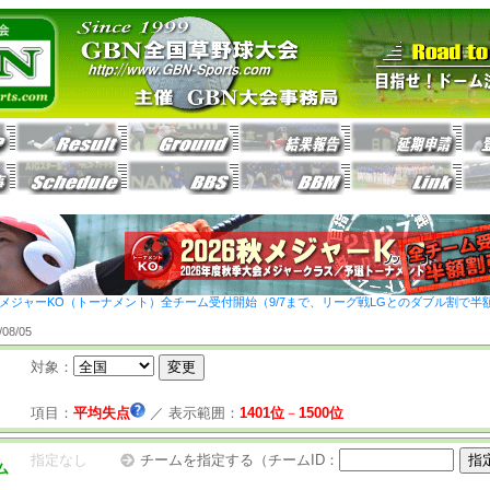
26秋メジャーKO（トーナメント）全チーム受付開始（9/7まで、リーグ戦LGとのダブル割で半
8/05
対象：
項目：
平均失点
／
表示範囲：
1401位
－
1500位
指定なし
チームを指定する（チームID：
ム