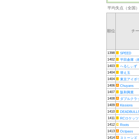
平均失点（全国
順位
チ
1398
SPEED
1402
平田倉庫（
1403
へるしぃず
1404
替え玉
1404
東京アイボ
1406
Chuyans
1407
阪和興業
1408
ダブルクラ
1409
Kissions
1410
DEADBULL
1411
RCロケッツ
1412
Roots
1413
Octpass
1414
ストーンズ