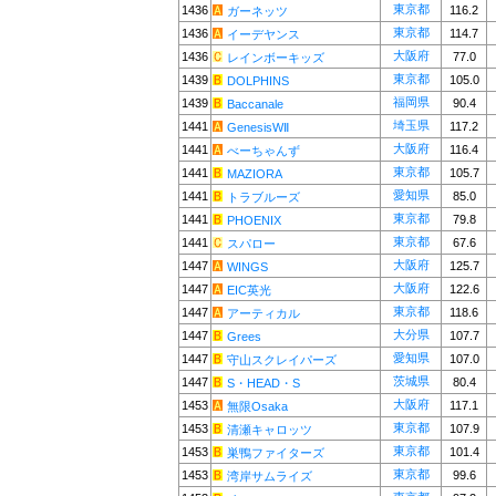
東京都
1436
116.2
ガーネッツ
東京都
1436
114.7
イーデヤンス
大阪府
1436
77.0
レインボーキッズ
東京都
1439
105.0
DOLPHINS
福岡県
1439
90.4
Baccanale
埼玉県
1441
117.2
GenesisWⅡ
大阪府
1441
116.4
べーちゃんず
東京都
1441
105.7
MAZIORA
愛知県
1441
85.0
トラブルーズ
東京都
1441
79.8
PHOENIX
東京都
1441
67.6
スパロー
大阪府
1447
125.7
WINGS
大阪府
1447
122.6
EIC英光
東京都
1447
118.6
アーティカル
大分県
1447
107.7
Grees
愛知県
1447
107.0
守山スクレイパーズ
茨城県
1447
80.4
S・HEAD・S
大阪府
1453
117.1
無限Osaka
東京都
1453
107.9
清瀬キャロッツ
東京都
1453
101.4
巣鴨ファイターズ
東京都
1453
99.6
湾岸サムライズ