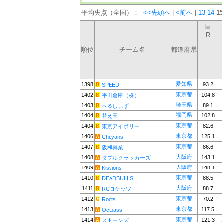
平均失点（全国）：
<<先頭へ
|
<前へ
|
13
14
1
R
順位
チーム名
都道府県
愛知県
1398
93.2
SPEED
東京都
1402
104.8
平田倉庫（株）
埼玉県
1403
89.1
へるしぃず
福岡県
1404
102.8
替え玉
東京都
1404
82.6
東京アイボリー
東京都
1406
125.1
Chuyans
東京都
1407
86.6
阪和興業
大阪府
1408
143.1
ダブルクラッカーズ
大阪府
1409
148.1
Kissions
東京都
1410
88.5
DEADBULLS
大阪府
1411
88.7
RCロケッツ
東京都
1412
70.2
Roots
東京都
1413
117.5
Octpass
東京都
1414
121.3
ストーンズ