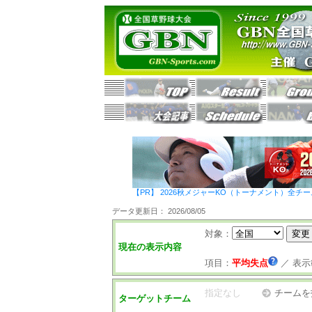
【PR】 2026秋メジャーKO（トーナメント）全チ
データ更新日： 2026/08/05
対象：
現在の表示内容
項目：
平均失点
／
表示
指定なし
チームを
ターゲットチーム