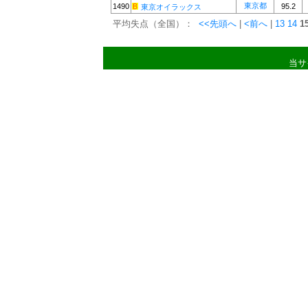
東京都
1490
95.2
東京オイラックス
平均失点（全国）：
<<先頭へ
|
<前へ
|
13
14
1
当サ