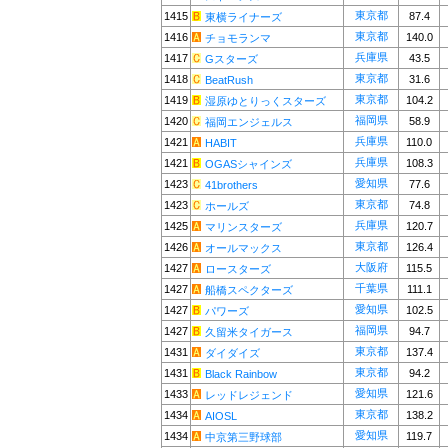
東京都
1415
87.4
東横ライナーズ
東京都
1416
140.0
チョモランマ
兵庫県
1417
43.5
Gスターズ
東京都
1418
31.6
BeatRush
東京都
1419
104.2
湿原ゆとりっくスターズ
福岡県
1420
58.9
福岡エンジェルス
兵庫県
1421
110.0
HABIT
兵庫県
1421
108.3
OGASシャインズ
愛知県
1423
77.6
41brothers
東京都
1423
74.8
ホールズ
兵庫県
1425
120.7
マリンスターズ
東京都
1426
126.4
オールマックス
大阪府
1427
115.5
ロースターズ
千葉県
1427
111.1
船橋スペクターズ
愛知県
1427
102.5
パワーズ
福岡県
1427
94.7
久留米タイガース
東京都
1431
137.4
ダイダイズ
東京都
1431
94.2
Black Rainbow
愛知県
1433
121.6
レッドレジェンド
東京都
1434
138.2
AIOSL
愛知県
1434
119.7
中京第三野球部