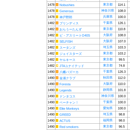
東京都
1478
114.1
Nobushies
神奈川県
1478
108.0
Generous
兵庫県
1478
100.0
神戸野郎
千葉県
1482
126.1
ブリンディス
東京都
1482
110.8
おらうーたんず
大阪府
1482
108.0
ビ・アスリートO40S
大阪府
1482
107.0
SELFISH
埼玉県
1482
103.3
スータンズ
東京都
1482
103.2
ジェイスターズ
東京都
1482
99.5
ヤルキース
東京都
1482
74.8
JTAユナイテッド
千葉県
1490
126.3
八幡バズーカ
秋田県
1490
112.0
金浦クラブ
大阪府
1490
110.0
Foresta
静岡県
1490
101.8
Legends
神奈川県
1490
100.0
ドンタコス
千葉県
1490
100.0
ベーチャン！
愛知県
1490
100.0
Elite Monkeys
埼玉県
1490
98.8
GREED
福岡県
1490
98.0
ACTUS
東京都
1490
96.5
Red smokers