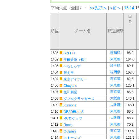
平均失点（全国）：
<<先頭へ
|
<前へ
|
13
14
1
R
順位
チーム名
都道府県
愛知県
1398
93.2
SPEED
東京都
1402
104.8
平田倉庫（株）
埼玉県
1403
89.1
へるしぃず
福岡県
1404
102.8
替え玉
東京都
1404
82.6
東京アイボリー
東京都
1406
125.1
Chuyans
東京都
1407
86.6
阪和興業
大阪府
1408
143.1
ダブルクラッカーズ
大阪府
1409
148.1
Kissions
東京都
1410
88.5
DEADBULLS
大阪府
1411
88.7
RCロケッツ
東京都
1412
70.2
Roots
東京都
1413
117.5
Octpass
東京都
1414
121.3
ストーンズ