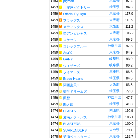
東京都
1453
97.2
pigmon
埼玉県
1453
84.6
川岸屋ビクトリー
東京都
1459
117.0
Official Ryukyu
大阪府
1459
113.5
ブラッグス
大阪府
1459
111.2
メディックス
大阪府
1459
106.2
堺アンビシャス
東京都
1459
99.3
ロケッツ
神奈川県
1459
97.3
ゴシックブルー
東京都
1459
94.9
Ana'X
岐阜県
1459
93.9
GARY
岐阜県
1459
90.2
ウィザーズ
三重県
1459
86.6
ライマーズ
埼玉県
1459
84.5
Brave Hearts
大阪府
1459
83.3
関西楽天GE
埼玉県
1459
77.8
蒲生ドリームズ
神奈川県
1459
47.7
回想
埼玉県
1459
41.8
勘太郎
岡山県
1474
110.9
PLASTS
神奈川県
1474
105.1
湘南オクトパス
東京都
1474
100.0
BLASTERS
大分県
1474
79.1
SURRENDERS
東京都
1478
115.7
芝浦ベイスターズ