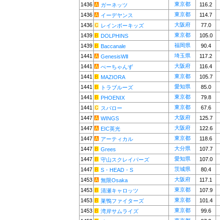
東京都
1436
116.2
ガーネッツ
東京都
1436
114.7
イーデヤンス
大阪府
1436
77.0
レインボーキッズ
東京都
1439
105.0
DOLPHINS
福岡県
1439
90.4
Baccanale
埼玉県
1441
117.2
GenesisWⅡ
大阪府
1441
116.4
べーちゃんず
東京都
1441
105.7
MAZIORA
愛知県
1441
85.0
トラブルーズ
東京都
1441
79.8
PHOENIX
東京都
1441
67.6
スパロー
大阪府
1447
125.7
WINGS
大阪府
1447
122.6
EIC英光
東京都
1447
118.6
アーティカル
大分県
1447
107.7
Grees
愛知県
1447
107.0
守山スクレイパーズ
茨城県
1447
80.4
S・HEAD・S
大阪府
1453
117.1
無限Osaka
東京都
1453
107.9
清瀬キャロッツ
東京都
1453
101.4
巣鴨ファイターズ
東京都
1453
99.6
湾岸サムライズ