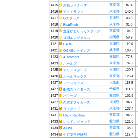
東京都
1415
87.4
東横ライナーズ
東京都
1416
140.0
チョモランマ
兵庫県
1417
43.5
Gスターズ
東京都
1418
31.6
BeatRush
東京都
1419
104.2
湿原ゆとりっくスターズ
福岡県
1420
58.9
福岡エンジェルス
兵庫県
1421
110.0
HABIT
兵庫県
1421
108.3
OGASシャインズ
愛知県
1423
77.6
41brothers
東京都
1423
74.8
ホールズ
兵庫県
1425
120.7
マリンスターズ
東京都
1426
126.4
オールマックス
大阪府
1427
115.5
ロースターズ
千葉県
1427
111.1
船橋スペクターズ
愛知県
1427
102.5
パワーズ
福岡県
1427
94.7
久留米タイガース
東京都
1431
137.4
ダイダイズ
東京都
1431
94.2
Black Rainbow
愛知県
1433
121.6
レッドレジェンド
東京都
1434
138.2
AIOSL
愛知県
1434
119.7
中京第三野球部