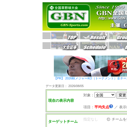
【PR】 2026秋メジャーKO（トーナメント）全チ
データ更新日： 2026/08/05
対象：
現在の表示内容
項目：
平均失点
／
表示
指定なし
チームを
ターゲットチーム