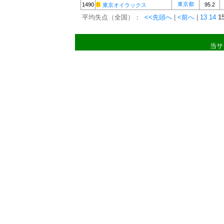
東京都
1490
95.2
東京オイラックス
平均失点（全国）：
<<先頭へ
|
<前へ
|
13
14
1
当サ