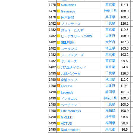
東京都
1478
114.1
Nobushies
神奈川県
1478
108.0
Generous
兵庫県
1478
100.0
神戸野郎
千葉県
1482
126.1
ブリンディス
東京都
1482
110.8
おらうーたんず
大阪府
1482
108.0
ビ・アスリートO40S
大阪府
1482
107.0
SELFISH
埼玉県
1482
103.3
スータンズ
東京都
1482
103.2
ジェイスターズ
東京都
1482
99.5
ヤルキース
東京都
1482
74.8
JTAユナイテッド
千葉県
1490
126.3
八幡バズーカ
秋田県
1490
112.0
金浦クラブ
大阪府
1490
110.0
Foresta
静岡県
1490
101.8
Legends
神奈川県
1490
100.0
ドンタコス
千葉県
1490
100.0
ベーチャン！
愛知県
1490
100.0
Elite Monkeys
埼玉県
1490
98.8
GREED
福岡県
1490
98.0
ACTUS
東京都
1490
96.5
Red smokers