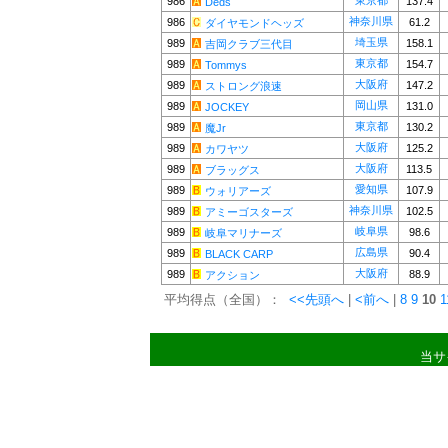
東京都
986
137.4
Deds
神奈川県
986
61.2
ダイヤモンドヘッズ
埼玉県
989
158.1
吉岡クラブ三代目
東京都
989
154.7
Tommys
大阪府
989
147.2
ストロング浪速
岡山県
989
131.0
JOCKEY
東京都
989
130.2
魔Jr
大阪府
989
125.2
カワヤツ
大阪府
989
113.5
ブラッグス
愛知県
989
107.9
ウォリアーズ
神奈川県
989
102.5
アミーゴスターズ
岐阜県
989
98.6
岐阜マリナーズ
広島県
989
90.4
BLACK CARP
大阪府
989
88.9
アクション
平均得点（全国）：
<<先頭へ
|
<前へ
|
8
9
10
1
当サ