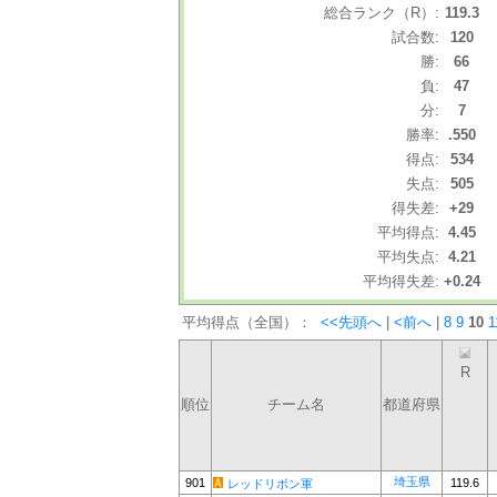
総合ランク（R）:
119.3
試合数:
120
勝:
66
負:
47
分:
7
勝率:
.550
得点:
534
失点:
505
得失差:
+29
平均得点:
4.45
平均失点:
4.21
平均得失差:
+0.24
平均得点（全国）：
<<先頭へ
|
<前へ
|
8
9
10
1
R
順位
チーム名
都道府県
埼玉県
901
119.6
レッドリボン軍