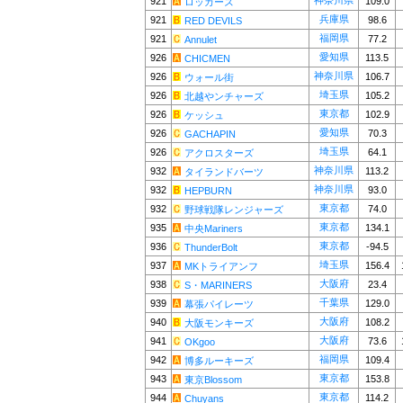
神奈川県
921
109.0
ロッカーズ
兵庫県
921
98.6
RED DEVILS
福岡県
921
77.2
Annulet
愛知県
926
113.5
CHICMEN
神奈川県
926
106.7
ウォール街
埼玉県
926
105.2
北越やンチャーズ
東京都
926
102.9
ケッシュ
愛知県
926
70.3
GACHAPIN
埼玉県
926
64.1
アクロスターズ
神奈川県
932
113.2
タイランドバーツ
神奈川県
932
93.0
HEPBURN
東京都
932
74.0
野球戦隊レンジャーズ
東京都
935
134.1
中央Mariners
東京都
936
-94.5
ThunderBolt
埼玉県
937
156.4
MKトライアンフ
大阪府
938
23.4
S・MARINERS
千葉県
939
129.0
幕張パイレーツ
大阪府
940
108.2
大阪モンキーズ
大阪府
941
73.6
OKgoo
福岡県
942
109.4
博多ルーキーズ
東京都
943
153.8
東京Blossom
東京都
944
114.2
Chuyans