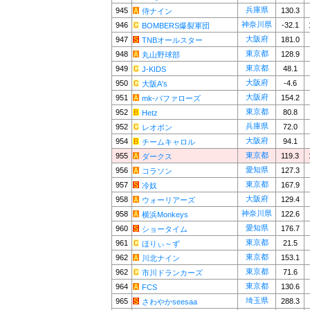
兵庫県
945
130.3
侍ナイン
神奈川県
946
-32.1
BOMBERS爆裂軍団
大阪府
947
181.0
TNBオールスター
東京都
948
128.9
丸山野球部
東京都
949
48.1
J-KIDS
大阪府
950
-4.6
大阪A's
大阪府
951
154.2
mk-バファローズ
東京都
952
80.8
Hetz
兵庫県
952
72.0
レオポン
大阪府
954
94.1
チームキャロル
東京都
955
119.3
ダークス
愛知県
956
127.3
コラソン
東京都
957
167.9
冷奴
大阪府
958
129.4
ウォーリアーズ
神奈川県
958
122.6
横浜Monkeys
愛知県
960
176.7
ショータイム
東京都
961
21.5
ほりぃ～ず
東京都
962
153.1
川北ナイン
東京都
962
71.6
市川ドランカーズ
東京都
964
130.6
FCS
埼玉県
965
288.3
さわやかseesaa