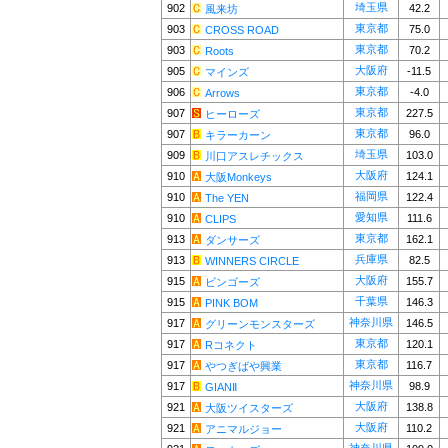
埼玉県
902
42.2
風来坊
東京都
903
75.0
CROSS ROAD
東京都
903
70.2
Roots
大阪府
905
-11.5
マインズ
東京都
906
-4.0
Arrows
東京都
907
227.5
ヒーローズ
東京都
907
96.0
キラーカーン
埼玉県
909
103.0
川口アスレチックス
大阪府
910
124.1
大阪Monkeys
福岡県
910
122.4
The YEN
愛知県
910
111.6
CLIPS
東京都
913
162.1
ダンサーズ
兵庫県
913
82.5
WINNERS CIRCLE
大阪府
915
155.7
ビンゴーズ
千葉県
915
146.3
PINK BOM
神奈川県
917
146.5
グリーンモンスターズ
東京都
917
120.1
Rコネクト
東京都
917
116.7
やつぎばや興業
神奈川県
917
98.9
GIANⅡ
大阪府
921
138.8
大阪ツイスターズ
大阪府
921
110.2
アニマルジョー