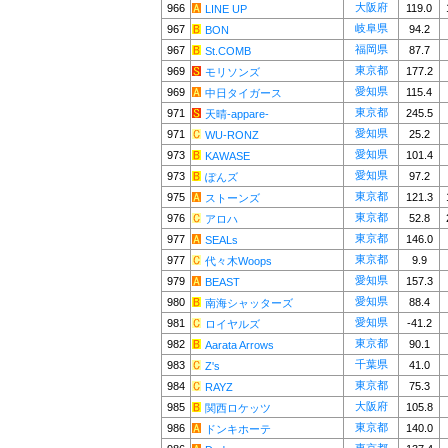
大阪府
966
119.0
LINE UP
岐阜県
967
94.2
BON
福岡県
967
87.7
St.COMB
東京都
969
177.2
モリソンズ
愛知県
969
115.4
中日タイガース
東京都
971
245.5
天晴-appare-
愛知県
971
25.2
WU-RONZ
愛知県
973
101.4
KAWASE
愛知県
973
97.2
ぽんズ
東京都
975
121.3
ストーンズ
東京都
976
52.8
アロハ
東京都
977
146.0
SEALs
東京都
977
9.9
代々木Woops
愛知県
979
157.3
BEAST
愛知県
980
88.4
南海シャッターズ
愛知県
981
-41.2
ロイヤルズ
東京都
982
90.1
Aarata Arrows
千葉県
983
41.0
Z's
東京都
984
75.3
RAYZ
大阪府
985
105.8
関西ロケッツ
東京都
986
140.0
ドンキホーテ