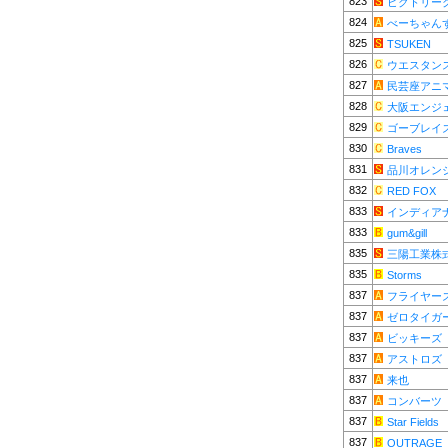
823
ビクトリー
824
べーちゃん
825
TSUKEN
826
ウエスタン
827
民芸座アニ
828
大阪エンジ
829
ゴーブレイ
830
Braves
831
品川オレン
832
RED FOX
833
インディア
833
gum&gill
835
三陽工業株
835
Storms
837
フライヤー
837
ゼロタイガ
837
ビッキーズ
837
アストロズ
837
来也
837
コンバーツ
837
Star Fields
837
OUTRAGE