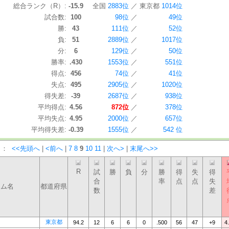
総合ランク（R）:
-15.9
全国
2883位
／
東京都
1014位
試合数:
100
98位
／
49位
勝:
43
111位
／
52位
負:
51
2889位
／
1017位
分:
6
129位
／
50位
勝率:
.430
1553位
／
551位
得点:
456
74位
／
41位
失点:
495
2905位
／
1020位
得失差:
-39
2687位
／
938位
平均得点:
4.56
872位
／
378位
平均失点:
4.95
2000位
／
657位
平均得失差:
-0.39
1555位
／
542 位
）：
<<先頭へ
|
<前へ
|
7
8
9
10
11
|
次へ>
|
末尾へ>>
R
試
勝
負
分
勝
得
失
得
合
率
点
点
失
ーム名
都道府県
数
差
東京都
94.2
12
6
6
0
.500
56
47
+9
4