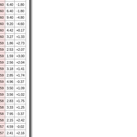
.60
6.40
-1.80
.60
6.40
-1.80
.60
9.40
-4.80
.60
9.20
-4.60
.60
4.42
+0.17
.60
3.27
+1.33
.59
1.86
+2.73
.59
2.53
+2.07
.59
1.59
+3.00
.59
2.56
+2.04
.59
3.18
+1.41
.59
2.85
+1.74
.59
4.96
-0.37
.59
3.50
+1.09
.59
3.56
+1.02
.58
2.83
+1.75
.58
3.33
+1.25
.58
7.95
-3.37
.58
2.15
+2.42
.57
4.59
-0.02
.57
2.41
+2.16