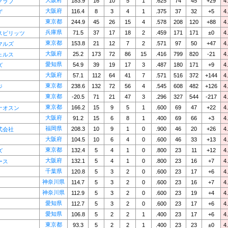
大阪府
183.9
16
10
5
1
.625
74
45
+29
4
クラブ
大阪府
116.4
8
3
4
1
.375
37
32
+5
4
ず
東京都
244.9
45
26
15
4
.578
208
120
+88
4
兵庫県
71.5
37
17
18
2
.459
171
171
±0
4
スピリッツ
東京都
153.8
21
12
7
2
.571
97
50
+47
4
マルズ
大阪府
25.2
173
72
86
15
.416
799
820
-21
4
ェルス
愛知県
54.9
39
19
17
3
.487
180
171
+9
4
ズ
大阪府
57.1
112
64
41
7
.571
516
372
+144
4
東京都
238.6
132
72
56
4
.545
608
482
+126
4
ジ
東京都
-20.5
71
21
47
3
.296
327
544
-217
4
東京都
166.2
15
9
5
1
.600
69
47
+22
4
ナオスン
大阪府
91.2
15
6
8
1
.400
69
66
+3
4
福岡県
208.3
10
9
1
0
.900
46
20
+26
4
式会社
大阪府
104.5
10
6
4
0
.600
46
33
+13
4
東京都
132.4
5
4
1
0
.800
23
11
+12
4
ズ
大阪府
132.1
5
4
1
0
.800
23
16
+7
4
ース
千葉県
120.8
5
3
2
0
.600
23
17
+6
4
神奈川県
114.7
5
3
2
0
.600
23
16
+7
4
神奈川県
112.9
5
3
2
0
.600
23
19
+4
4
愛知県
112.7
5
3
2
0
.600
23
17
+6
4
愛知県
106.8
5
2
2
1
.400
23
17
+6
4
東京都
93.3
5
2
2
1
.400
23
23
±0
4