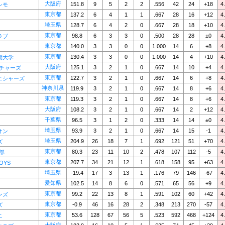
大阪府
151.8
9
5
2
2
.556
42
24
+18
4
シモ
東京都
137.2
6
4
1
1
.667
28
16
+12
4
埼玉県
128.7
6
4
2
0
.667
28
18
+10
4
東京都
98.8
6
3
3
0
.500
28
28
±0
4
ラブ
東京都
140.0
3
3
0
0
1.000
14
6
+8
4
東京都
130.4
3
3
0
0
1.000
14
4
+10
4
期大学
大阪府
125.1
3
2
1
0
.667
14
10
+4
4
ンチャーズ
東京都
122.7
3
2
1
0
.667
14
6
+8
4
ニシャーズ
神奈川県
119.9
3
2
1
0
.667
14
8
+6
4
東京都
119.3
3
2
1
0
.667
14
8
+6
4
大阪府
108.2
3
2
1
0
.667
14
2
+12
4
千葉県
96.5
3
1
2
0
.333
14
14
±0
4
埼玉県
93.9
3
2
1
0
.667
14
15
-1
4
オン
埼玉県
204.9
26
18
7
1
.692
121
51
+70
4
ズ
東京都
80.3
23
11
10
2
.478
107
112
-5
4
支部
東京都
207.7
34
21
12
1
.618
158
95
+63
4
BOYS
埼玉県
-19.4
17
3
13
1
.176
79
146
-67
4
愛知県
102.5
14
8
6
0
.571
65
56
+9
4
東京都
99.2
22
13
8
1
.591
102
60
+42
4
ンズ
東京都
-0.9
46
16
28
2
.348
213
270
-57
4
ズ
東京都
53.6
128
67
56
5
.523
592
468
+124
4
ニ