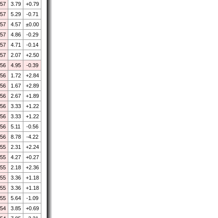
.57
3.79
+0.79
.57
5.29
-0.71
.57
4.57
±0.00
.57
4.86
-0.29
.57
4.71
-0.14
.57
2.07
+2.50
.56
4.95
-0.39
.56
1.72
+2.84
.56
1.67
+2.89
.56
2.67
+1.89
.56
3.33
+1.22
.56
3.33
+1.22
.56
5.11
-0.56
.56
8.78
-4.22
.55
2.31
+2.24
.55
4.27
+0.27
.55
2.18
+2.36
.55
3.36
+1.18
.55
3.36
+1.18
.55
5.64
-1.09
.54
3.85
+0.69