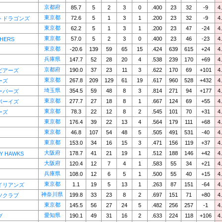
京都府
85.7
5
2
3
0
.400
23
32
-9
4
東京都
72.6
5
1
3
1
.200
23
32
-9
4
トドラゴンズ
東京都
62.2
5
1
3
1
.200
23
47
-24
4
東京都
57.0
5
2
3
0
.400
23
46
-23
4
SHERS
東京都
-20.6
139
59
65
15
.424
639
615
+24
4
兵庫県
147.7
52
28
20
4
.538
239
170
+69
4
京都府
190.0
37
23
11
3
.622
170
69
+101
4
ビアーズ
東京都
267.8
209
129
61
19
.617
960
528
+432
4
ーズ
埼玉県
354.5
59
48
8
3
.814
271
94
+177
4
ーバーズ
東京都
277.7
27
18
8
1
.667
124
69
+55
4
ボーイズ
東京都
78.3
22
12
8
2
.545
101
70
+31
4
ーズ
東京都
176.4
39
22
13
4
.564
179
111
+68
4
東京都
46.8
107
54
48
5
.505
491
531
-40
4
東京都
153.0
34
16
15
3
.471
156
119
+37
4
大阪府
178.7
41
21
19
1
.512
188
146
+42
4
TY HAWKS
大阪府
120.4
12
7
4
1
.583
55
34
+21
4
兵庫県
108.0
12
6
5
1
.500
55
40
+15
4
東京都
1.1
19
5
13
1
.263
87
151
-64
4
イリアンズ
神奈川県
199.8
33
23
8
2
.697
151
71
+80
4
ツクラブ
東京都
145.5
56
27
24
5
.482
256
257
-1
4
愛知県
190.1
49
31
16
2
.633
224
118
+106
4
ブ