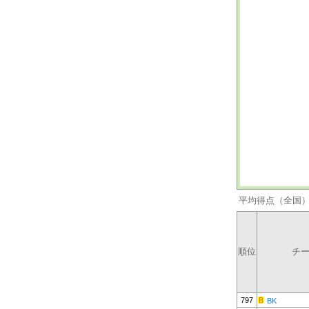
平均得点（全国
順位
チ
797
BK