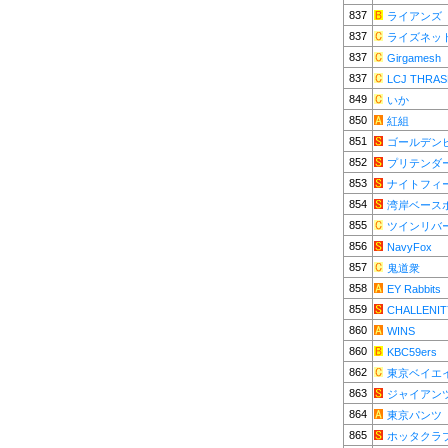
837
ライアンズ
837
ライズネッ
837
Girgamesh
837
LCJ THRA
849
いか
850
紅組
851
ゴールデン
852
プリテンダ
853
ナイトフィ
854
湾岸ベース
855
ツインリバ
856
NavyFox
857
鬼道衆
858
EY Rabbits
859
CHALLENI
860
WINS
860
KBC59ers
862
東京ベイエ
863
ジャイアン
864
東京パンツ
865
ホッタクラ