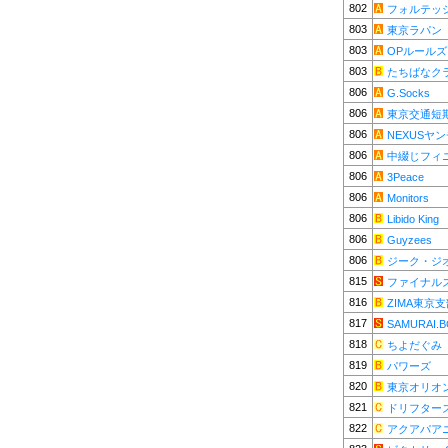
802
フォルテッ
803
東京ラパン
803
OPルールズ
803
たちばなク
806
G.Socks
806
東京交通短
806
NEXUSヤ
806
中綴じフィ
806
3Peace
806
Monitors
806
Libido King
806
Guyzees
806
ジーク・ジ
815
ファイナル
816
ZIMA東京
817
SAMURAI.
818
ちよだぐみ
819
パワーズ
820
東京オリオ
821
ドリフター
822
アクアパア