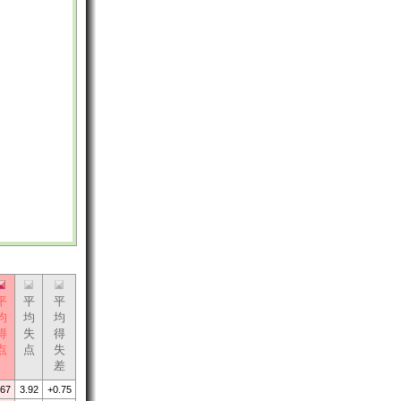
平
平
平
均
均
均
得
失
得
点
点
失
差
.67
3.92
+0.75