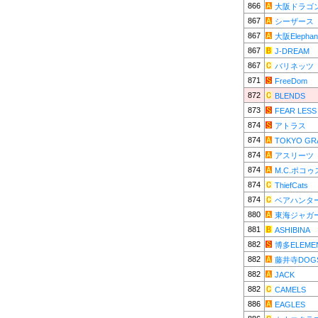
866
大阪ドラゴ
867
シーザース
867
大阪Elephan
867
J-DREAM
867
バリネッツ
871
FreeDom
872
BLENDS
873
FEAR LESS
874
アトラス
874
TOKYO GR
874
アスリーツ
874
M.C.ポコゥ
874
ThiefCats
874
ベアハンタ
880
東海ジャガ
881
ASHIBINA
882
博多ELEME
882
藤井寺DOG
882
JACK
882
CAMELS
886
EAGLES