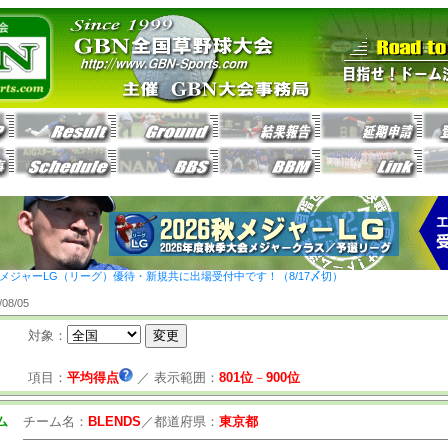
26秋メジャーLG（リーグ）優待・新規共に出場受付中です！（8/17〆切）
8/05
対象：
項目：
平均得点
／
表示範囲：
801位
－
900位
ム
チーム名：
BLENDS
／
都道府県：
東京都