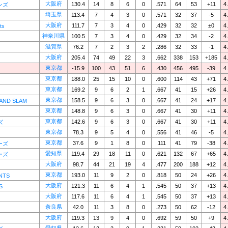
大阪府
130.4
14
8
6
0
.571
64
53
+11
4
ンズ
埼玉県
113.4
7
4
3
0
.571
32
37
-5
4
大阪府
111.7
7
3
4
0
.429
32
32
±0
4
ts
神奈川県
100.5
7
3
4
0
.429
32
34
-2
4
滋賀県
76.2
7
2
3
2
.286
32
33
-1
4
大阪府
205.4
74
49
22
3
.662
338
153
+185
4
東京都
-15.9
100
43
51
6
.430
456
495
-39
4
東京都
188.0
25
15
10
0
.600
114
43
+71
4
東京都
169.2
9
6
2
1
.667
41
15
+26
4
東京都
158.5
9
6
3
0
.667
41
24
+17
4
AND SLAM
東京都
148.8
9
6
3
0
.667
41
30
+11
4
東京都
142.6
9
6
3
0
.667
41
30
+11
4
ズ
東京都
78.3
9
5
4
0
.556
41
46
-5
4
東京都
37.6
9
1
8
0
.111
41
79
-38
4
ーズ
愛知県
119.4
29
18
11
0
.621
132
67
+65
4
ーズ
大阪府
98.7
44
21
19
4
.477
200
188
+12
4
東京都
193.0
11
9
2
0
.818
50
24
+26
4
NTS
大阪府
121.3
11
6
4
1
.545
50
37
+13
4
S
大阪府
117.6
11
6
4
1
.545
50
37
+13
4
奈良県
42.0
11
3
8
0
.273
50
62
-12
4
大阪府
119.3
13
9
4
0
.692
59
50
+9
4