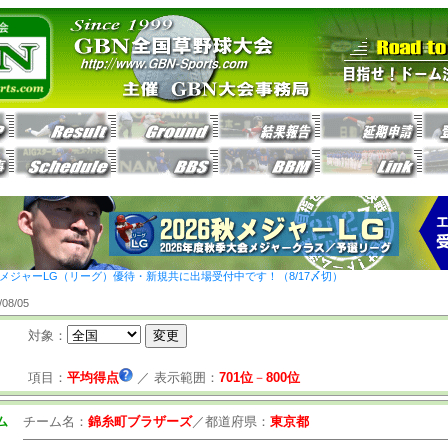
26秋メジャーLG（リーグ）優待・新規共に出場受付中です！（8/17〆切）
8/05
対象：
項目：
平均得点
／
表示範囲：
701位
－
800位
ム
チーム名：
錦糸町ブラザーズ
／
都道府県：
東京都