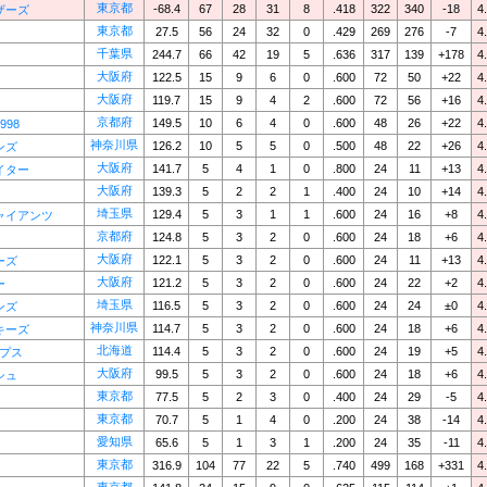
東京都
-68.4
67
28
31
8
.418
322
340
-18
4
ザーズ
東京都
27.5
56
24
32
0
.429
269
276
-7
4
千葉県
244.7
66
42
19
5
.636
317
139
+178
4
大阪府
122.5
15
9
6
0
.600
72
50
+22
4
大阪府
119.7
15
9
4
2
.600
72
56
+16
4
京都府
149.5
10
6
4
0
.600
48
26
+22
4
1998
神奈川県
126.2
10
5
5
0
.500
48
22
+26
4
ンズ
大阪府
141.7
5
4
1
0
.800
24
11
+13
4
イター
大阪府
139.3
5
2
2
1
.400
24
10
+14
4
埼玉県
129.4
5
3
1
1
.600
24
16
+8
4
ャイアンツ
京都府
124.8
5
3
2
0
.600
24
18
+6
4
大阪府
122.1
5
3
2
0
.600
24
11
+13
4
ーズ
大阪府
121.2
5
3
2
0
.600
24
22
+2
4
ー
埼玉県
116.5
5
3
2
0
.600
24
24
±0
4
ンズ
神奈川県
114.7
5
3
2
0
.600
24
18
+6
4
キーズ
北海道
114.4
5
3
2
0
.600
24
19
+5
4
ンプス
大阪府
99.5
5
3
2
0
.600
24
18
+6
4
シュ
東京都
77.5
5
2
3
0
.400
24
29
-5
4
東京都
70.7
5
1
4
0
.200
24
38
-14
4
愛知県
65.6
5
1
3
1
.200
24
35
-11
4
東京都
316.9
104
77
22
5
.740
499
168
+331
4