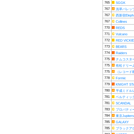
765
SGGK
767
浅草バレッ
767
西新宿Elepha
767
Collines
770
REDS
771
Vulcano
772
RED VICKI
773
BEARS
774
Raiders
775
ナムコスタ
775
有松ドリー
775
（レコード
778
Formic
779
KNIGHT ST
780
平成ミドル
781
ベルティッ
781
SCANDAL
783
プロパティ
784
東京Jupiters
785
GALAXY
785
ブラックア