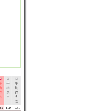
平
平
平
均
均
均
得
失
得
点
点
失
差
.81
4.00
+0.81