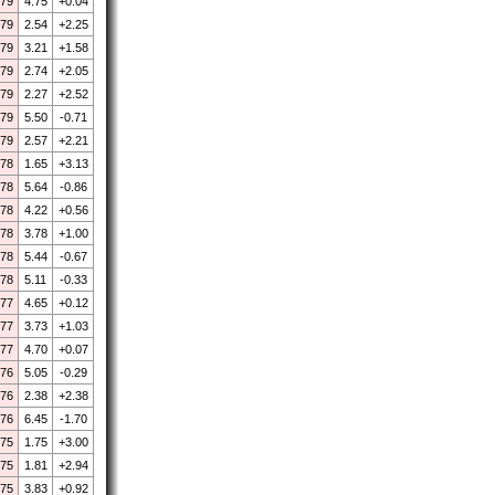
.79
4.75
+0.04
.79
2.54
+2.25
.79
3.21
+1.58
.79
2.74
+2.05
.79
2.27
+2.52
.79
5.50
-0.71
.79
2.57
+2.21
.78
1.65
+3.13
.78
5.64
-0.86
.78
4.22
+0.56
.78
3.78
+1.00
.78
5.44
-0.67
.78
5.11
-0.33
.77
4.65
+0.12
.77
3.73
+1.03
.77
4.70
+0.07
.76
5.05
-0.29
.76
2.38
+2.38
.76
6.45
-1.70
.75
1.75
+3.00
.75
1.81
+2.94
.75
3.83
+0.92