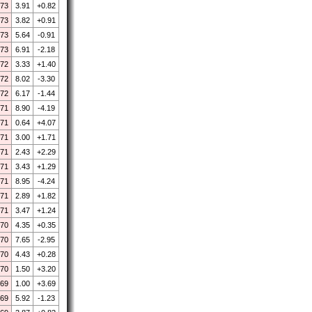
.73
3.91
+0.82
.73
3.82
+0.91
.73
5.64
-0.91
.73
6.91
-2.18
.72
3.33
+1.40
.72
8.02
-3.30
.72
6.17
-1.44
.71
8.90
-4.19
.71
0.64
+4.07
.71
3.00
+1.71
.71
2.43
+2.29
.71
3.43
+1.29
.71
8.95
-4.24
.71
2.89
+1.82
.71
3.47
+1.24
.70
4.35
+0.35
.70
7.65
-2.95
.70
4.43
+0.28
.70
1.50
+3.20
.69
1.00
+3.69
.69
5.92
-1.23