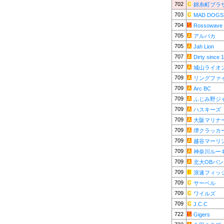
702
錦糸町ブラ
703
MAD DOGS
704
Rossowave
705
アルパカ
705
Jah Lion
707
Dirty since 
707
城山ライオ
709
リングファ
709
Arc BC
709
ふじみ野ジ
709
ハスキーズ
709
大阪マリナ
709
堺クラッカ
709
越谷マーリ
709
神奈川ルー
709
北大OBパ
709
浪速フィッ
709
サーベル
709
ワイルズ
709
J.C.C
722
Gigers