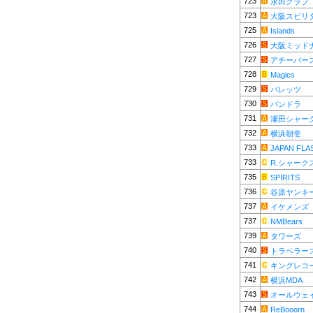
723
永田クラブ
723
大阪スピリ
725
Islands
726
大阪ミッド
727
アチーバー
728
Magics
729
バレッツ
730
パンドラ
731
瀬田シャー
732
横浜朝壱
733
JAPAN FLA
733
R.シャーク
735
SPIRITS
736
谷原ヤンキ
737
イケメンズ
737
NMBears
739
タワーズ
740
トラベラー
741
キングレコ
742
横浜MDA
743
オールウェ
744
ReBooorn