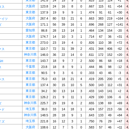
東京都
141.8
24
15
9
0
.625
115
114
+1
4
大阪府
123.8
24
16
8
0
.667
115
61
+54
4
タス
東京都
137.9
19
9
9
1
.474
91
61
+30
4
大阪府
267.4
80
53
21
6
.663
383
219
+164
4
ナイツ
大阪府
171.1
56
39
16
1
.696
268
127
+141
4
ズ
愛知県
86.8
28
13
14
1
.464
134
154
-20
4
大阪府
174.7
14
10
3
1
.714
67
36
+31
4
東京都
273.0
23
19
4
0
.826
110
38
+72
4
東京都
110.7
72
31
39
2
.431
344
406
-62
4
クス
神奈川県
146.0
36
22
14
0
.611
172
152
+20
4
東京都
143.7
18
9
7
2
.500
86
68
+18
4
SH
千葉県
23.8
18
8
9
1
.444
86
98
-12
4
ス
東京都
90.5
9
3
6
0
.333
43
46
-3
4
東京都
75.0
43
18
21
4
.419
205
200
+5
4
ース
東京都
137.4
30
15
10
5
.500
143
112
+31
4
東京都
34.2
30
13
14
3
.433
143
141
+2
4
東京都
126.2
21
9
11
1
.429
100
106
-6
4
神奈川県
225.7
29
19
8
2
.655
138
69
+69
4
ズ
埼玉県
36.0
33
14
18
1
.424
157
213
-56
4
ード
神奈川県
148.5
28
18
9
1
.643
133
49
+84
4
埼玉県
221.8
16
12
3
1
.750
76
29
+47
4
イズ
大阪府
108.6
12
7
5
0
.583
57
46
+11
4