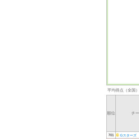
平均得点（全国
順位
チ
701
Gスターズ