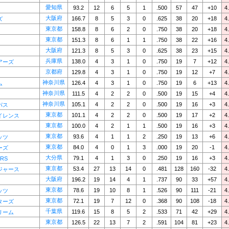
愛知県
93.2
12
6
5
1
.500
57
47
+10
4
大阪府
166.7
8
5
3
0
.625
38
20
+18
4
ズ
東京都
158.8
8
6
2
0
.750
38
20
+18
4
東京都
151.3
8
6
1
1
.750
38
22
+16
4
大阪府
121.3
8
5
3
0
.625
38
23
+15
4
兵庫県
138.0
4
3
1
0
.750
19
7
+12
4
アーズ
京都府
129.8
4
3
1
0
.750
19
12
+7
4
神奈川県
126.4
4
3
1
0
.750
19
6
+13
4
ム
神奈川県
111.5
4
2
2
0
.500
19
15
+4
4
神奈川県
105.1
4
2
2
0
.500
19
16
+3
4
パス
東京都
101.1
4
2
2
0
.500
19
17
+2
4
イレンス
東京都
100.0
4
2
1
1
.500
19
16
+3
4
東京都
93.6
4
1
1
2
.250
19
13
+6
4
ッツ
東京都
84.0
4
0
1
3
.000
19
20
-1
4
ーズ
大分県
79.1
4
1
3
0
.250
19
16
+3
4
RS
東京都
53.4
27
13
14
0
.481
128
160
-32
4
ジャース
大阪府
196.2
19
14
4
1
.737
90
33
+57
4
東京都
78.6
19
10
8
1
.526
90
111
-21
4
ッツ
東京都
72.1
19
7
12
0
.368
90
108
-18
4
ターズ
千葉県
119.6
15
8
5
2
.533
71
42
+29
4
リーム
東京都
126.5
22
13
7
2
.591
104
81
+23
4