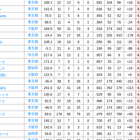
東京都
108.1
22
13
9
0
.591
104
86
+18
4
東京都
141.5
11
7
4
0
.636
52
42
+10
4
ツ
東京都
76.5
11
5
6
0
.455
52
62
-10
4
nts
東京都
68.5
11
4
6
1
.364
52
76
-24
4
大阪府
169.9
58
31
23
4
.534
274
193
+81
4
東京都
-24.4
54
17
35
2
.315
255
433
-178
4
東京都
108.1
18
10
8
0
.556
85
111
-26
4
ES
東京都
-5.1
21
4
15
2
.190
99
187
-88
4
埼玉県
217.6
14
12
2
0
.857
66
9
+57
4
東京都
171.3
7
6
1
0
.857
33
21
+12
4
ーズ
愛知県
132.6
7
5
2
0
.714
33
17
+16
4
ムス
大阪府
122.5
7
3
2
2
.429
33
24
+9
4
削除）
東京都
-45.4
38
9
26
3
.237
179
340
-161
4
大阪府
241.6
62
41
18
3
.661
292
179
+113
4
ARS
東京都
130.6
17
9
7
1
.529
80
59
+21
4
レイズ
東京都
92.5
37
18
16
3
.486
174
161
+13
4
クス
東京都
-66.9
37
11
25
1
.297
174
283
-109
4
東京都
69.6
178
85
78
15
.478
837
788
+49
4
ーズ
東京都
145.2
10
7
3
0
.700
47
15
+32
4
大阪府
142.6
13
8
3
2
.615
61
13
+48
4
福岡県
59.8
13
5
8
0
.385
61
77
-16
4
ローズ