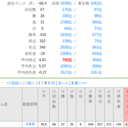
総合ランク（R）:
-68.4
全国
2938位
／
東京都
1042位
試合数:
67
175位
／
87位
勝:
28
206位
／
98位
負:
31
2789位
／
960位
分:
8
94位
／
37位
勝率:
.418
1635位
／
577位
得点:
322
139位
／
75位
失点:
340
2835位
／
981位
得失差:
-18
2358位
／
816位
平均得点:
4.81
702位
／
304位
平均失点:
5.07
2095位
／
699位
平均得失差:
-0.27
1517位
／
526 位
）：
<<先頭へ
|
<前へ
|
6
7
8
9
10
|
次へ>
|
末尾へ>>
R
試
勝
負
分
勝
得
失
得
合
率
点
点
失
ーム名
都道府県
数
差
兵庫県
43.5
68
37
25
6
.544
327
272
+55
4