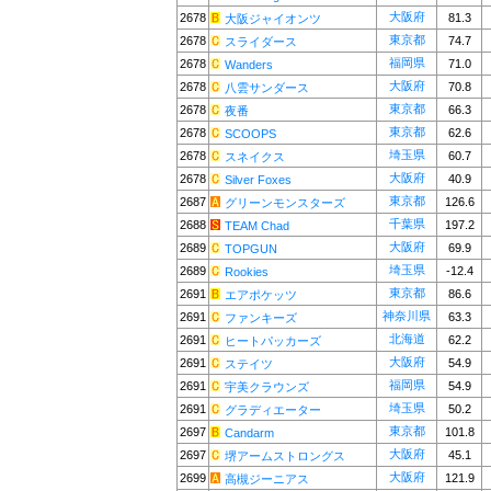
大阪府
2678
81.3
大阪ジャイオンツ
東京都
2678
74.7
スライダース
福岡県
2678
71.0
Wanders
大阪府
2678
70.8
八雲サンダース
東京都
2678
66.3
夜番
東京都
2678
62.6
SCOOPS
埼玉県
2678
60.7
スネイクス
大阪府
2678
40.9
Silver Foxes
東京都
2687
126.6
グリーンモンスターズ
千葉県
2688
197.2
TEAM Chad
大阪府
2689
69.9
TOPGUN
埼玉県
2689
-12.4
Rookies
東京都
2691
86.6
エアポケッツ
神奈川県
2691
63.3
ファンキーズ
北海道
2691
62.2
ヒートパッカーズ
大阪府
2691
54.9
ステイツ
福岡県
2691
54.9
宇美クラウンズ
埼玉県
2691
50.2
グラディエーター
東京都
2697
101.8
Candarm
大阪府
2697
45.1
堺アームストロングス
大阪府
2699
121.9
高槻ジーニアス