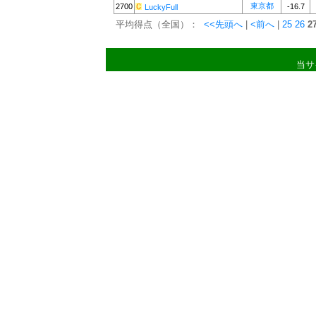
東京都
2700
-16.7
LuckyFull
平均得点（全国）：
<<先頭へ
|
<前へ
|
25
26
2
当サ