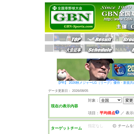
【PR】 2026秋メジャーLG（リーグ）優待・新規共
データ更新日： 2026/08/05
対象：
現在の表示内容
項目：
平均得点
／
表示
指定なし
チームを
ターゲットチーム