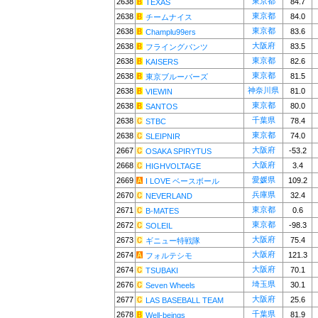
東京都
2638
84.7
TEXAS
東京都
2638
84.0
チームナイス
東京都
2638
83.6
Champlu99ers
大阪府
2638
83.5
フライングパンツ
東京都
2638
82.6
KAISERS
東京都
2638
81.5
東京ブルーバーズ
神奈川県
2638
81.0
VIEWIN
東京都
2638
80.0
SANTOS
千葉県
2638
78.4
STBC
東京都
2638
74.0
SLEIPNIR
大阪府
2667
-53.2
OSAKA SPIRYTUS
大阪府
2668
3.4
HIGHVOLTAGE
愛媛県
2669
109.2
I LOVE ベースボール
兵庫県
2670
32.4
NEVERLAND
東京都
2671
0.6
B-MATES
東京都
2672
-98.3
SOLEIL
大阪府
2673
75.4
ギニュー特戦隊
大阪府
2674
121.3
フォルテシモ
大阪府
2674
70.1
TSUBAKI
埼玉県
2676
30.1
Seven Wheels
大阪府
2677
25.6
LAS BASEBALL TEAM
千葉県
2678
81.9
Well-beings