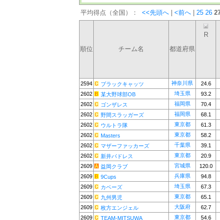
平均得点（全国）：
<<先頭へ
|
<前へ
|
25
26
2
R
順位
チーム名
都道府県
神奈川県
2594
24.6
ブラックキャッツ
埼玉県
2602
93.2
某大野球部OB
福岡県
2602
70.4
ゴンザレス
福岡県
2602
68.1
野間スラッガーズ
東京都
2602
61.3
ウルトラ隊
東京都
2602
58.2
Masters
千葉県
2602
39.1
マザーファッカーズ
東京都
2602
20.9
新井パドレス
宮城県
2609
120.0
益岡クラブ
兵庫県
2609
94.8
9Cups
埼玉県
2609
67.3
カベーズ
東京都
2609
65.1
九州男児
大阪府
2609
62.7
枚方エンジェル
東京都
2609
54.6
TEAM-MITSUWA