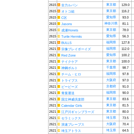
東京都
2615
129.0
全力ルパン
東京都
2615
116.2
オトコ組
愛知県
2615
93.0
C区
神奈川県
2615
81.1
Jasons
東京都
2615
78.0
成瀬Honets
愛知県
2615
56.3
Turtle Hermits
福岡県
2621
127.8
BULLS
福岡県
2621
112.0
宗像プレイボーイズ
愛知県
2621
100.2
Red Zone
東京都
2621
100.0
テイクケア
千葉県
2621
98.7
神鋼ボルト
福岡県
2621
97.8
チーム・ヒロ
大阪府
2621
97.0
トライブス
京都府
2621
91.0
ビービーズ
福岡県
2621
90.0
青葉運送
東京都
2621
83.6
国立神威倶楽部
東京都
2621
81.5
Calendar Girls
東京都
2621
80.0
江戸川ギャンブラーズ
埼玉県
2621
73.5
セラミックス
大阪府
2621
70.4
浪速ブレーブス
埼玉県
2621
64.5
埼玉アトラス