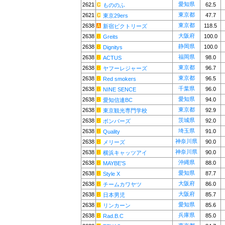
愛知県
2621
62.5
もののふ
東京都
2621
47.7
東京29ers
東京都
2638
118.5
新宿ビクトリーズ
大阪府
2638
100.0
Greits
静岡県
2638
100.0
Dignitys
福岡県
2638
98.0
ACTUS
東京都
2638
96.7
ヤフーレジャーズ
東京都
2638
96.5
Red smokers
千葉県
2638
96.0
NINE SENCE
愛知県
2638
94.0
愛知信連BC
東京都
2638
92.9
東京観光専門学校
茨城県
2638
92.0
ボンバーズ
埼玉県
2638
91.0
Quality
神奈川県
2638
90.0
メリーズ
神奈川県
2638
90.0
横浜キャッツアイ
沖縄県
2638
88.0
MAYBE'S
愛知県
2638
87.7
Style X
大阪府
2638
86.0
チームカワヤツ
大阪府
2638
85.7
日本男児
愛知県
2638
85.6
リンカーン
兵庫県
2638
85.0
Rad.B.C