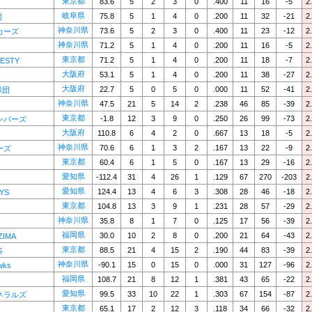
東京都
83.6
5
2
3
0
.400
11
16
-5
2
岐阜県
75.8
5
1
4
0
.200
11
32
-21
2
団
神奈川県
73.6
5
2
3
0
.400
11
23
-12
2
カーズ
神奈川県
71.2
5
1
4
0
.200
11
16
-5
2
東京都
71.2
5
1
4
0
.200
11
18
-7
2
ESTY
大阪府
53.1
5
1
4
0
.200
11
38
-27
2
大阪府
22.7
5
0
5
0
.000
11
52
-41
2
球団
神奈川県
47.5
21
5
14
2
.238
46
85
-39
2
東京都
-1.8
12
3
9
0
.250
26
99
-73
2
ンバーズ
大阪府
110.8
6
4
2
0
.667
13
18
-5
2
神奈川県
70.6
6
1
3
2
.167
13
22
-9
2
ーズ
東京都
60.4
6
1
5
0
.167
13
29
-16
2
愛知県
-112.4
31
4
26
1
.129
67
270
-203
2
愛知県
124.4
13
4
6
3
.308
28
46
-18
2
YS
東京都
104.8
13
3
9
1
.231
28
57
-29
2
神奈川県
35.8
8
1
7
0
.125
17
56
-39
2
福岡県
30.0
10
2
8
0
.200
21
64
-43
2
ZIMA
東京都
88.5
21
4
15
2
.190
44
83
-39
2
S
神奈川県
-90.1
15
0
15
0
.000
31
127
-96
2
wks
福岡県
108.7
21
8
12
1
.381
43
65
-22
2
愛知県
99.5
33
10
22
1
.303
67
154
-87
2
ネラルズ
東京都
65.1
17
2
12
3
.118
34
66
-32
2