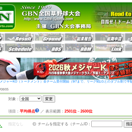
26秋メジャーKO（トーナメント）全チーム受付開始（9/7まで、リーグ戦LGとのダブル割で半
8/05
対象：
項目：
平均得点
／
表示範囲：
2501位
－
2600位
指定なし
チームを指定する（チームID：
ム