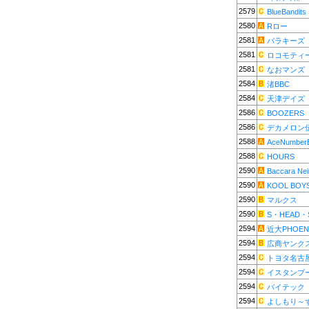
2579
BlueBandits
2580
Rロー
2581
パラキーズ
2581
ロコモティ
2581
なおマンズ
2584
渚BBC
2584
天津デイズ
2586
BOOZERS
2586
デカメロン
2588
AceNumber
2588
HOURS
2590
Baccara Nei
2590
KOOL BOY
2590
マルクス
2590
S・HEAD・
2594
近大PHOEN
2594
広商ヤンク
2594
トヨタ名古
2594
イスタンブ
2594
バイテック
2594
よしもり～