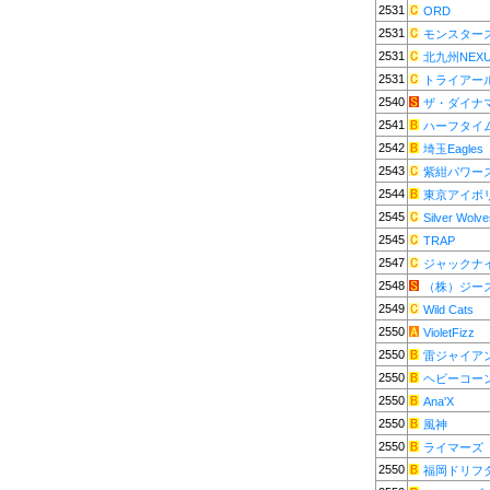
2531
ORD
2531
モンスター
2531
北九州NEX
2531
トライアー
2540
ザ・ダイナ
2541
ハーフタイ
2542
埼玉Eagles
2543
紫紺パワー
2544
東京アイボ
2545
Silver Wolve
2545
TRAP
2547
ジャックナ
2548
（株）ジー
2549
Wild Cats
2550
VioletFizz
2550
雷ジャイア
2550
ヘビーコー
2550
Ana'X
2550
風神
2550
ライマーズ
2550
福岡ドリフ