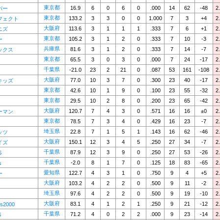
東京都
16.9
6
0
6
0
.000
14
62
-48
2
パー
東京都
133.2
3
3
0
0
1.000
7
3
+4
2
フェクト
大阪府
113.6
3
1
1
1
.333
7
6
+1
2
ニズ
東京都
105.2
3
1
2
0
.333
7
10
-3
2
ー
兵庫県
81.6
3
1
2
0
.333
7
14
-7
2
ックス
東京都
65.5
3
0
3
0
.000
7
24
-17
2
千葉県
-21.0
23
2
21
0
.087
53
161
-108
2
大阪府
77.0
10
3
7
0
.300
23
40
-17
2
キッズ
東京都
42.6
10
1
9
0
.100
23
55
-32
2
東京都
29.5
10
2
8
0
.200
23
65
-42
2
大阪府
120.7
7
4
3
0
.571
16
16
±0
2
ーマン
東京都
78.5
7
3
4
0
.429
16
23
-7
2
埼玉県
22.8
7
1
5
1
.143
16
62
-46
2
ッツ
大阪府
150.1
12
3
4
5
.250
27
34
-7
2
イズ
千葉県
87.9
12
3
9
0
.250
27
53
-26
2
S
千葉県
-2.0
8
1
7
0
.125
18
83
-65
2
s
愛知県
122.7
4
3
1
0
.750
9
4
+5
2
ー
大阪府
103.2
4
2
2
0
.500
9
11
-2
2
埼玉県
97.6
4
2
2
0
.500
9
19
-10
2
大阪府
83.1
4
1
2
1
.250
9
21
-12
2
s2000
千葉県
71.2
4
0
2
2
.000
9
23
-14
2
S