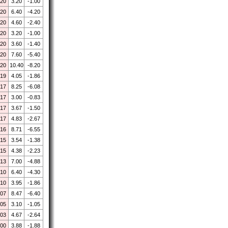
.20
3.20
-1.00
.20
6.40
-4.20
.20
4.60
-2.40
.20
3.20
-1.00
.20
3.60
-1.40
.20
7.60
-5.40
.20
10.40
-8.20
.19
4.05
-1.86
.17
8.25
-6.08
.17
3.00
-0.83
.17
3.67
-1.50
.17
4.83
-2.67
.16
8.71
-6.55
.15
3.54
-1.38
.15
4.38
-2.23
.13
7.00
-4.88
.10
6.40
-4.30
.10
3.95
-1.86
.07
8.47
-6.40
.05
3.10
-1.05
.03
4.67
-2.64
.00
3.88
-1.88