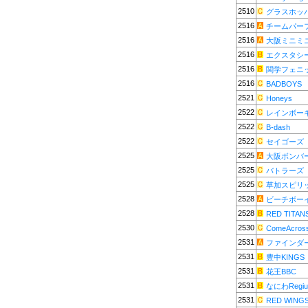
2510
グラスホッ
2516
チームパー
2516
大阪ミニミ
2516
エクスタシ
2516
関学フェニ
2516
BADBOYS
2521
Honeys
2522
レインボー
2522
B-dash
2522
セイゴーズ
2525
大阪ボンバ
2525
バトラーズ
2525
草加スピリ
2528
ビーチボー
2528
RED TITAN
2530
ComeAcros
2531
ファインダ
2531
豊中KINGS
2531
花王BBC
2531
なにわRegiu
2531
RED WING