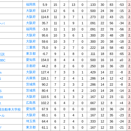
福岡県
5.9
15
2
13
0
.133
30
83
-53
2
大阪府
114.7
12
6
6
0
.500
24
39
-15
2
大阪府
114.8
11
3
7
1
.273
22
43
-21
2
大阪府
35.7
11
1
9
1
.091
22
56
-34
2
ーバ
福岡県
-3.0
11
1
10
0
.091
22
78
-56
2
大阪府
95.6
10
3
6
1
.300
20
48
-28
2
大阪府
59.6
10
3
7
0
.300
20
38
-18
2
三重県
75.0
9
2
7
0
.222
18
58
-40
2
東京都
-6.7
9
1
8
0
.111
18
83
-65
2
伝説
愛知県
154.0
8
4
4
0
.500
16
16
±0
2
BBC
京都府
44.2
8
2
6
0
.250
16
36
-20
2
大阪府
127.4
7
3
3
1
.429
14
22
-8
2
n
兵庫県
116.1
7
2
4
1
.286
14
12
+2
2
S
茨城県
90.2
7
2
3
2
.286
14
22
-8
2
茨城県
80.4
7
1
4
2
.143
14
28
-14
2
S
大阪府
110.5
6
1
3
2
.167
12
23
-11
2
IX
広島県
102.2
6
4
2
0
.667
12
8
+4
2
ス
愛知県
67.9
6
0
6
0
.000
12
36
-24
2
屋自動車大学校
大阪府
65.1
6
1
4
1
.167
12
35
-23
2
ール
埼玉県
64.4
6
2
4
0
.333
12
36
-24
2
東京都
61.1
6
1
5
0
.167
12
33
-21
2
ず