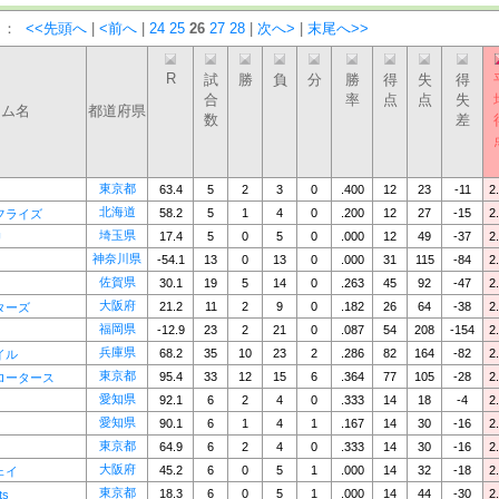
）：
<<先頭へ
|
<前へ
|
24
25
26
27
28
|
次へ>
|
末尾へ>>
R
試
勝
負
分
勝
得
失
得
合
率
点
点
失
ーム名
都道府県
数
差
東京都
63.4
5
2
3
0
.400
12
23
-11
2
北海道
58.2
5
1
4
0
.200
12
27
-15
2
フライズ
埼玉県
17.4
5
0
5
0
.000
12
49
-37
2
U
神奈川県
-54.1
13
0
13
0
.000
31
115
-84
2
佐賀県
30.1
19
5
14
0
.263
45
92
-47
2
大阪府
21.2
11
2
9
0
.182
26
64
-38
2
ターズ
福岡県
-12.9
23
2
21
0
.087
54
208
-154
2
兵庫県
68.2
35
10
23
2
.286
82
164
-82
2
イル
東京都
95.4
33
12
15
6
.364
77
105
-28
2
ロータース
愛知県
92.1
6
2
4
0
.333
14
18
-4
2
愛知県
90.1
6
1
4
1
.167
14
30
-16
2
東京都
64.9
6
2
4
0
.333
14
30
-16
2
大阪府
45.2
6
0
5
1
.000
14
32
-18
2
ェイ
東京都
18.3
6
0
5
1
.000
14
44
-30
2
ts