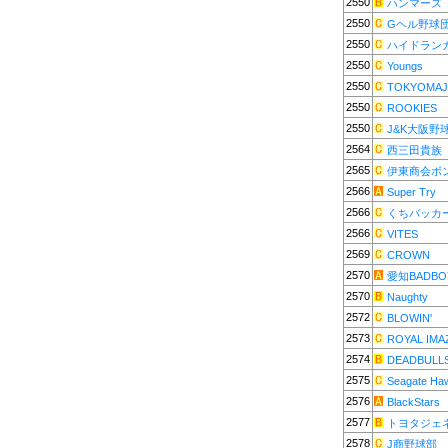
2550
ハンマーズ
2550
Gヘル野球
2550
ハイドラン
2550
Youngs
2550
TOKYOMAJ
2550
ROOKIES
2550
J&K大阪野
2564
西三田貴族
2565
伊東商会ボ
2566
Super Try
2566
くちバッカ
2566
VITES
2569
CROWN
2570
愛知BADBO
2570
Naughty
2572
BLOWIN'
2573
ROYAL IMA
2574
DEADBULL
2575
Seagate Ha
2576
BlackStars
2577
トヨタジェ
2578
J商野球部