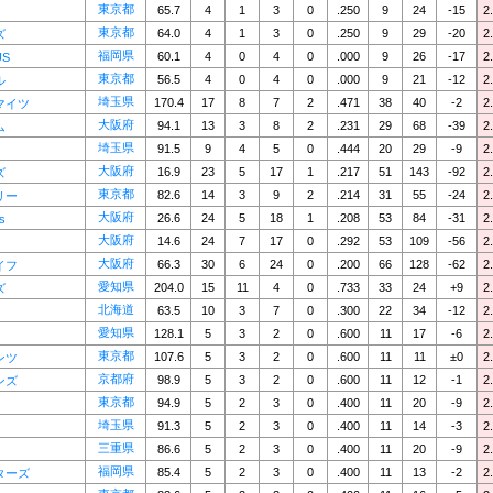
東京都
65.7
4
1
3
0
.250
9
24
-15
2
東京都
64.0
4
1
3
0
.250
9
29
-20
2
ズ
福岡県
60.1
4
0
4
0
.000
9
26
-17
2
US
東京都
56.5
4
0
4
0
.000
9
21
-12
2
ル
埼玉県
170.4
17
8
7
2
.471
38
40
-2
2
マイツ
大阪府
94.1
13
3
8
2
.231
29
68
-39
2
ム
埼玉県
91.5
9
4
5
0
.444
20
29
-9
2
大阪府
16.9
23
5
17
1
.217
51
143
-92
2
ズ
東京都
82.6
14
3
9
2
.214
31
55
-24
2
リー
大阪府
26.6
24
5
18
1
.208
53
84
-31
2
s
大阪府
14.6
24
7
17
0
.292
53
109
-56
2
大阪府
66.3
30
6
24
0
.200
66
128
-62
2
イフ
愛知県
204.0
15
11
4
0
.733
33
24
+9
2
ズ
北海道
63.5
10
3
7
0
.300
22
34
-12
2
愛知県
128.1
5
3
2
0
.600
11
17
-6
2
東京都
107.6
5
3
2
0
.600
11
11
±0
2
ンツ
京都府
98.9
5
3
2
0
.600
11
12
-1
2
ンズ
東京都
94.9
5
2
3
0
.400
11
20
-9
2
埼玉県
91.3
5
2
3
0
.400
11
14
-3
2
三重県
86.6
5
2
3
0
.400
11
20
-9
2
福岡県
85.4
5
2
3
0
.400
11
13
-2
2
ターズ