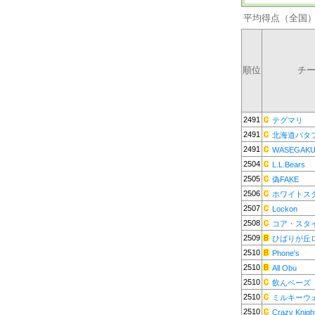
平均得点（全国
順位
チ
2491
テグマリ
2491
北海道バタ
2491
WASEGAK
2504
L.L.Bears
2505
偽FAKE
2506
ホワイトス
2507
Lockon
2508
コア・スタ
2509
ひばりが丘
2510
Phone's
2510
All Obu
2510
飲んベーズ
2510
ミルキーウ
2510
Crazy Knigh