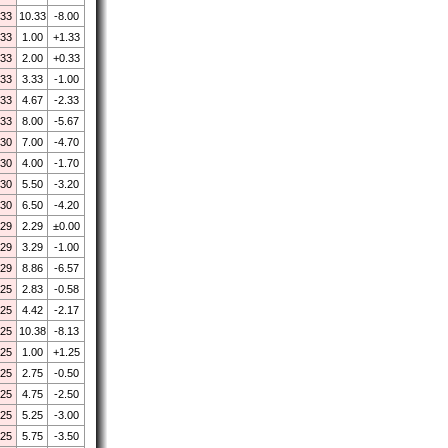
.33
10.33
-8.00
.33
1.00
+1.33
.33
2.00
+0.33
.33
3.33
-1.00
.33
4.67
-2.33
.33
8.00
-5.67
.30
7.00
-4.70
.30
4.00
-1.70
.30
5.50
-3.20
.30
6.50
-4.20
.29
2.29
±0.00
.29
3.29
-1.00
.29
8.86
-6.57
.25
2.83
-0.58
.25
4.42
-2.17
.25
10.38
-8.13
.25
1.00
+1.25
.25
2.75
-0.50
.25
4.75
-2.50
.25
5.25
-3.00
.25
5.75
-3.50