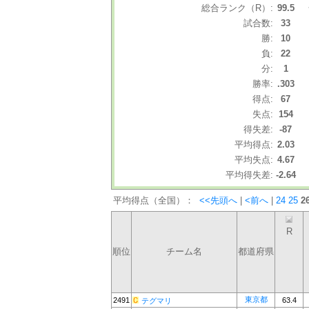
総合ランク（R）:
99.5
試合数:
33
勝:
10
負:
22
分:
1
勝率:
.303
得点:
67
失点:
154
得失差:
-87
平均得点:
2.03
平均失点:
4.67
平均得失差:
-2.64
平均得点（全国）：
<<先頭へ
|
<前へ
|
24
25
2
R
順位
チーム名
都道府県
東京都
2491
63.4
テグマリ