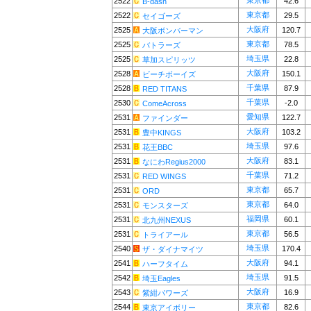
東京都
2522
42.6
B-dash
東京都
2522
29.5
セイゴーズ
大阪府
2525
120.7
大阪ボンバーマン
東京都
2525
78.5
バトラーズ
埼玉県
2525
22.8
草加スピリッツ
大阪府
2528
150.1
ビーチボーイズ
千葉県
2528
87.9
RED TITANS
千葉県
2530
-2.0
ComeAcross
愛知県
2531
122.7
ファインダー
大阪府
2531
103.2
豊中KINGS
埼玉県
2531
97.6
花王BBC
大阪府
2531
83.1
なにわRegius2000
千葉県
2531
71.2
RED WINGS
東京都
2531
65.7
ORD
東京都
2531
64.0
モンスターズ
福岡県
2531
60.1
北九州NEXUS
東京都
2531
56.5
トライアール
埼玉県
2540
170.4
ザ・ダイナマイツ
大阪府
2541
94.1
ハーフタイム
埼玉県
2542
91.5
埼玉Eagles
大阪府
2543
16.9
紫紺パワーズ
東京都
2544
82.6
東京アイボリー