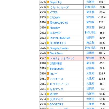
大阪府
2566
110.8
Super Try
神奈川県
2566
70.6
くちバッカーズ
東京都
2566
60.4
VITES
愛知県
2569
-112.4
CROWN
愛知県
2570
124.4
愛知BADBOYS
東京都
2570
104.8
Naughty
神奈川県
2572
35.8
BLOWIN'
福岡県
2573
30.0
ROYAL IMAZIMA
東京都
2574
88.5
DEADBULLS
神奈川県
2575
-90.1
Seagate Hawks
福岡県
2576
108.7
BlackStars
愛知県
2577
99.5
トヨタジェネラルズ
東京都
2578
65.1
J商野球部
福岡県
2579
5.9
BlueBandits
大阪府
2580
114.7
Rロー
大阪府
2581
114.8
パラキーズ
大阪府
2581
35.7
ロコモティーバ
福岡県
2581
-3.0
なおマンズ
大阪府
2584
95.6
渚BBC
大阪府
2584
59.6
天津デイズ
三重県
2586
75.0
BOOZERS