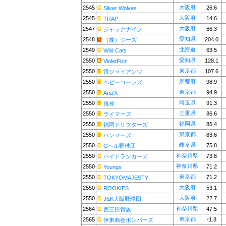
大阪府
2545
26.6
Silver Wolves
大阪府
2545
14.6
TRAP
大阪府
2547
66.3
ジャックナイフ
愛知県
2548
204.0
（株）ジーズ
北海道
2549
63.5
Wild Cats
愛知県
2550
128.1
VioletFizz
東京都
2550
107.6
雷ジャイアンツ
京都府
2550
98.9
ヘビーコーンズ
東京都
2550
94.9
Ana'X
埼玉県
2550
91.3
風神
三重県
2550
86.6
ライマーズ
福岡県
2550
85.4
福岡ドリフターズ
東京都
2550
83.6
ハンマーズ
岐阜県
2550
75.8
Gヘル野球団
神奈川県
2550
73.6
ハイドランカーズ
神奈川県
2550
71.2
Youngs
東京都
2550
71.2
TOKYOMAJESTY
大阪府
2550
53.1
ROOKIES
大阪府
2550
22.7
J&K大阪野球団
神奈川県
2564
47.5
西三田貴族
東京都
2565
-1.8
伊東商会ボンバーズ