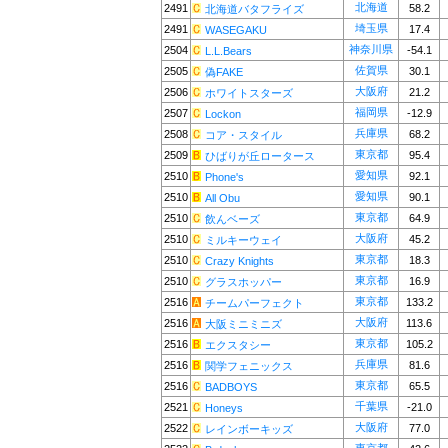
北海道
2491
58.2
北海道バタフライズ
埼玉県
2491
17.4
WASEGAKU
神奈川県
2504
-54.1
L.L.Bears
佐賀県
2505
30.1
偽FAKE
大阪府
2506
21.2
ホワイトスターズ
福岡県
2507
-12.9
Lockon
兵庫県
2508
68.2
コア・スタイル
東京都
2509
95.4
ひばりが丘ロータース
愛知県
2510
92.1
Phone's
愛知県
2510
90.1
All Obu
東京都
2510
64.9
飲んベーズ
大阪府
2510
45.2
ミルキーウェイ
東京都
2510
18.3
Crazy Knights
東京都
2510
16.9
グラスホッパー
東京都
2516
133.2
チームパーフェクト
大阪府
2516
113.6
大阪ミニミニズ
東京都
2516
105.2
エクスタシー
兵庫県
2516
81.6
関学フェニックス
東京都
2516
65.5
BADBOYS
千葉県
2521
-21.0
Honeys
大阪府
2522
77.0
レインボーキッズ