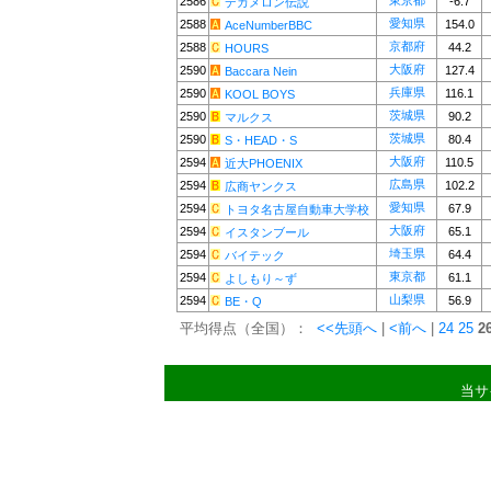
東京都
2586
-6.7
デカメロン伝説
愛知県
2588
154.0
AceNumberBBC
京都府
2588
44.2
HOURS
大阪府
2590
127.4
Baccara Nein
兵庫県
2590
116.1
KOOL BOYS
茨城県
2590
90.2
マルクス
茨城県
2590
80.4
S・HEAD・S
大阪府
2594
110.5
近大PHOENIX
広島県
2594
102.2
広商ヤンクス
愛知県
2594
67.9
トヨタ名古屋自動車大学校
大阪府
2594
65.1
イスタンブール
埼玉県
2594
64.4
バイテック
東京都
2594
61.1
よしもり～ず
山梨県
2594
56.9
BE・Q
平均得点（全国）：
<<先頭へ
|
<前へ
|
24
25
2
当サ