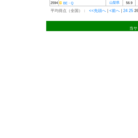
山梨県
2594
56.9
BE・Q
平均得点（全国）：
<<先頭へ
|
<前へ
|
24
25
2
当サ