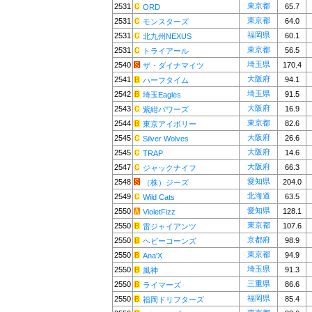
東京都
2531
65.7
ORD
東京都
2531
64.0
モンスターズ
福岡県
2531
60.1
北九州NEXUS
東京都
2531
56.5
トライアール
埼玉県
2540
170.4
ザ・ダイナマイツ
大阪府
2541
94.1
ハーフタイム
埼玉県
2542
91.5
埼玉Eagles
大阪府
2543
16.9
紫紺パワーズ
東京都
2544
82.6
東京アイボリー
大阪府
2545
26.6
Silver Wolves
大阪府
2545
14.6
TRAP
大阪府
2547
66.3
ジャックナイフ
愛知県
2548
204.0
（株）ジーズ
北海道
2549
63.5
Wild Cats
愛知県
2550
128.1
VioletFizz
東京都
2550
107.6
雷ジャイアンツ
京都府
2550
98.9
ヘビーコーンズ
東京都
2550
94.9
Ana'X
埼玉県
2550
91.3
風神
三重県
2550
86.6
ライマーズ
福岡県
2550
85.4
福岡ドリフターズ