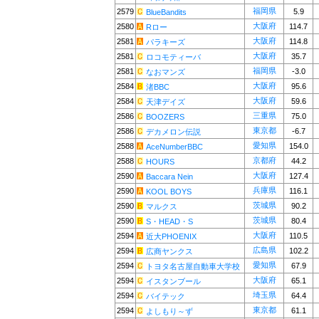
福岡県
2579
5.9
BlueBandits
大阪府
2580
114.7
Rロー
大阪府
2581
114.8
パラキーズ
大阪府
2581
35.7
ロコモティーバ
福岡県
2581
-3.0
なおマンズ
大阪府
2584
95.6
渚BBC
大阪府
2584
59.6
天津デイズ
三重県
2586
75.0
BOOZERS
東京都
2586
-6.7
デカメロン伝説
愛知県
2588
154.0
AceNumberBBC
京都府
2588
44.2
HOURS
大阪府
2590
127.4
Baccara Nein
兵庫県
2590
116.1
KOOL BOYS
茨城県
2590
90.2
マルクス
茨城県
2590
80.4
S・HEAD・S
大阪府
2594
110.5
近大PHOENIX
広島県
2594
102.2
広商ヤンクス
愛知県
2594
67.9
トヨタ名古屋自動車大学校
大阪府
2594
65.1
イスタンブール
埼玉県
2594
64.4
バイテック
東京都
2594
61.1
よしもり～ず