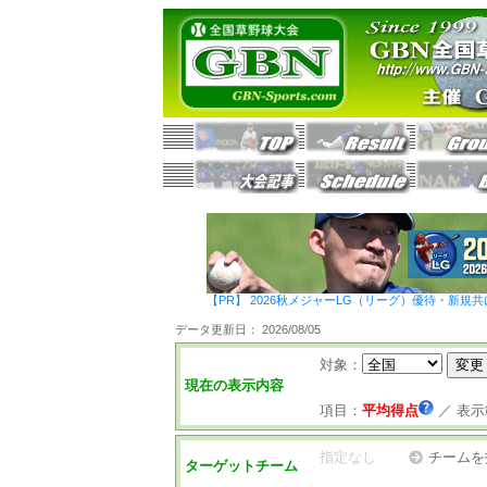
【PR】 2026秋メジャーLG（リーグ）優待・新規共
データ更新日： 2026/08/05
対象：
現在の表示内容
項目：
平均得点
／
表示
指定なし
チームを
ターゲットチーム