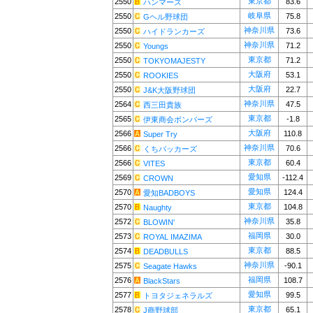
東京都
2550
83.6
ハンマーズ
岐阜県
2550
75.8
Gヘル野球団
神奈川県
2550
73.6
ハイドランカーズ
神奈川県
2550
71.2
Youngs
東京都
2550
71.2
TOKYOMAJESTY
大阪府
2550
53.1
ROOKIES
大阪府
2550
22.7
J&K大阪野球団
神奈川県
2564
47.5
西三田貴族
東京都
2565
-1.8
伊東商会ボンバーズ
大阪府
2566
110.8
Super Try
神奈川県
2566
70.6
くちバッカーズ
東京都
2566
60.4
VITES
愛知県
2569
-112.4
CROWN
愛知県
2570
124.4
愛知BADBOYS
東京都
2570
104.8
Naughty
神奈川県
2572
35.8
BLOWIN'
福岡県
2573
30.0
ROYAL IMAZIMA
東京都
2574
88.5
DEADBULLS
神奈川県
2575
-90.1
Seagate Hawks
福岡県
2576
108.7
BlackStars
愛知県
2577
99.5
トヨタジェネラルズ
東京都
2578
65.1
J商野球部