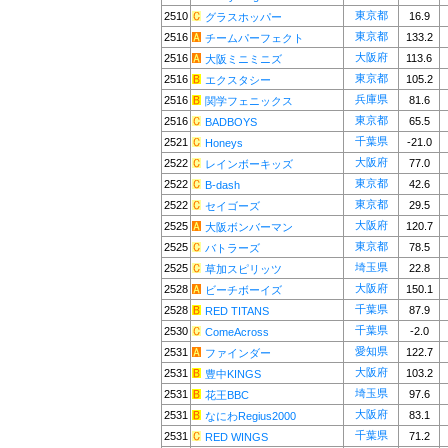
東京都
2510
16.9
グラスホッパー
東京都
2516
133.2
チームパーフェクト
大阪府
2516
113.6
大阪ミニミニズ
東京都
2516
105.2
エクスタシー
兵庫県
2516
81.6
関学フェニックス
東京都
2516
65.5
BADBOYS
千葉県
2521
-21.0
Honeys
大阪府
2522
77.0
レインボーキッズ
東京都
2522
42.6
B-dash
東京都
2522
29.5
セイゴーズ
大阪府
2525
120.7
大阪ボンバーマン
東京都
2525
78.5
バトラーズ
埼玉県
2525
22.8
草加スピリッツ
大阪府
2528
150.1
ビーチボーイズ
千葉県
2528
87.9
RED TITANS
千葉県
2530
-2.0
ComeAcross
愛知県
2531
122.7
ファインダー
大阪府
2531
103.2
豊中KINGS
埼玉県
2531
97.6
花王BBC
大阪府
2531
83.1
なにわRegius2000
千葉県
2531
71.2
RED WINGS