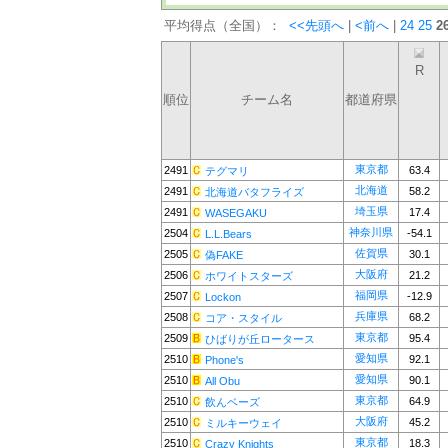
平均得点（全国）：
<<先頭へ
|
<前へ
|
24
25
2
R
順位
チーム名
都道府県
東京都
2491
63.4
テグマリ
北海道
2491
58.2
北海道バタフライズ
埼玉県
2491
17.4
WASEGAKU
神奈川県
2504
-54.1
L.L.Bears
佐賀県
2505
30.1
偽FAKE
大阪府
2506
21.2
ホワイトスターズ
福岡県
2507
-12.9
Lockon
兵庫県
2508
68.2
コア・スタイル
東京都
2509
95.4
ひばりが丘ロータース
愛知県
2510
92.1
Phone's
愛知県
2510
90.1
All Obu
東京都
2510
64.9
飲んベーズ
大阪府
2510
45.2
ミルキーウェイ
東京都
2510
18.3
Crazy Knights