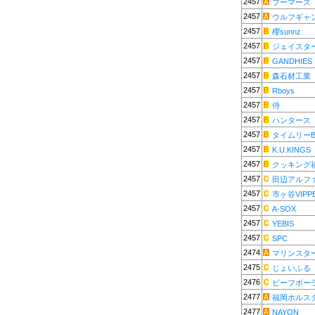
2457
ブーマーズ
2457
ウルフギャ
2457
櫻sunnz
2457
ジェイスタ
2457
GANDHIES
2457
森石材工業
2457
Rboys
2457
侍
2457
ハンタース
2457
タイムリーB
2457
K.U.KINGS
2457
クッキング
2457
田辺アルフ
2457
市ヶ谷VIPP
2457
A-SOX
2457
YEBIS
2457
SPC
2474
マリンスタ
2475
じょいふる
2476
ビーフボー
2477
福岡ホルス
2477
NAYON