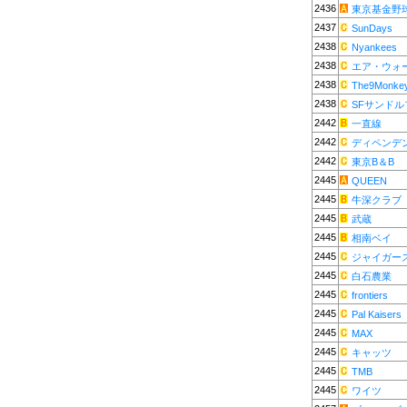
2436
東京基金野
2437
SunDays
2438
Nyankees
2438
エア・ウォ
2438
The9Monke
2438
SFサンド
2442
一直線
2442
ディペンデ
2442
東京B＆B
2445
QUEEN
2445
牛深クラブ
2445
武蔵
2445
相南ベイ
2445
ジャイガー
2445
白石農業
2445
frontiers
2445
Pal Kaisers
2445
MAX
2445
キャッツ
2445
TMB
2445
ワイツ