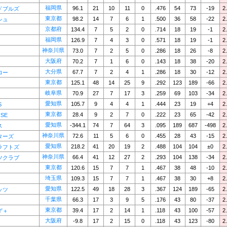
福岡県
96.1
21
10
11
0
.476
54
73
-19
2
ドブルズ
東京都
98.2
14
7
6
1
.500
36
58
-22
2
シュ
京都府
134.4
7
5
2
0
.714
18
19
-1
2
福岡県
126.9
7
4
3
0
.571
18
19
-1
2
神奈川県
73.0
7
2
5
0
.286
18
26
-8
2
大阪府
70.2
7
1
6
0
.143
18
38
-20
2
大分県
67.7
7
2
4
1
.286
18
30
-12
2
ロー
東京都
125.1
48
14
25
9
.292
123
189
-66
2
岐阜県
70.9
27
7
17
3
.259
69
103
-34
2
愛知県
105.7
9
4
4
1
.444
23
19
+4
2
S
東京都
28.4
9
2
7
0
.222
23
65
-42
2
OSE
愛知県
-344.1
74
7
64
3
.095
189
687
-498
2
ス
神奈川県
72.6
11
5
6
0
.455
28
43
-15
2
ターズ
愛知県
218.2
41
20
19
2
.488
104
104
±0
2
ラフトズ
神奈川県
66.4
41
12
27
2
.293
104
138
-34
2
ツクラブ
東京都
120.6
15
7
7
1
.467
38
48
-10
2
埼玉県
109.3
15
7
7
1
.467
38
30
+8
2
愛知県
122.5
49
18
28
3
.367
124
189
-65
2
ッツ
千葉県
66.3
17
3
9
5
.176
43
80
-37
2
東京都
39.4
17
2
14
1
.118
43
100
-57
2
ず＋
大阪府
-9.8
17
2
15
0
.118
43
123
-80
2