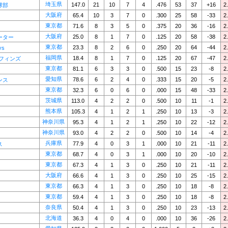
埼玉県
147.0
21
10
7
4
.476
53
37
+16
2
球部
大阪府
65.4
10
3
7
0
.300
25
58
-33
2
東京都
71.6
8
3
5
0
.375
20
36
-16
2
大阪府
25.0
8
1
7
0
.125
20
58
-38
2
ーター
東京都
23.3
8
2
6
0
.250
20
64
-44
2
ys
福岡県
18.4
8
1
7
0
.125
20
67
-47
2
ルフィンズ
東京都
81.1
6
3
3
0
.500
15
23
-8
2
愛知県
78.6
6
2
4
0
.333
15
20
-5
2
ンス
東京都
32.3
6
0
6
0
.000
15
48
-33
2
茨城県
113.0
4
2
2
0
.500
10
11
-1
2
熊本県
105.3
4
1
2
1
.250
10
13
-3
2
神奈川県
95.3
4
1
2
1
.250
10
22
-12
2
神奈川県
93.0
4
2
2
0
.500
10
14
-4
2
兵庫県
77.9
4
0
3
1
.000
10
21
-11
2
ス
東京都
68.7
4
0
3
1
.000
10
20
-10
2
東京都
67.3
4
1
3
0
.250
10
21
-11
2
大阪府
66.6
4
1
3
0
.250
10
25
-15
2
東京都
66.3
4
1
3
0
.250
10
18
-8
2
東京都
59.4
4
1
3
0
.250
10
18
-8
2
奈良県
50.4
4
1
3
0
.250
10
23
-13
2
北海道
36.3
4
0
4
0
.000
10
36
-26
2