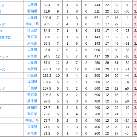
大阪府
52.4
9
4
5
0
.444
22
52
-30
2
ーク
愛知県
11.9
9
1
8
0
.111
22
105
-83
2
S
大阪府
100.8
7
4
3
0
.571
17
16
+1
2
神奈川県
98.5
7
4
3
0
.571
17
22
-5
2
ーズ
埼玉県
54.8
7
1
6
0
.143
17
40
-23
2
gs
東京都
38.8
7
1
5
1
.143
17
53
-36
2
信野球部
東京都
35.3
7
1
6
0
.143
17
48
-31
2
大阪府
-2.4
7
0
7
0
.000
17
50
-33
2
東京都
94.5
12
5
7
0
.417
29
39
-10
2
ャッツ
大阪府
57.9
12
3
7
2
.250
29
61
-32
2
大阪府
-61.3
12
0
12
0
.000
29
100
-71
2
ーズ
大阪府
162.2
10
5
4
1
.500
24
20
+4
2
福岡県
137.6
5
3
1
1
.600
12
8
+4
2
千葉県
107.5
5
3
2
0
.600
12
12
±0
2
ルズ
東京都
106.2
5
3
2
0
.600
12
15
-3
2
兵庫県
99.2
5
2
3
0
.400
12
12
±0
2
愛知県
78.7
5
2
3
0
.400
12
22
-10
2
ズ
東京都
73.6
5
1
4
0
.200
12
21
-9
2
神奈川県
72.7
5
2
3
0
.400
12
26
-14
2
兵庫県
71.6
5
2
3
0
.400
12
26
-14
2
東京都
71.2
5
1
4
0
.200
12
17
-5
2