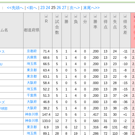
）：
<<先頭へ
|
<前へ
|
23
24
25
26
27
|
次へ>
|
末尾へ>>
R
試
勝
負
分
勝
得
失
得
合
率
点
点
失
ーム名
都道府県
数
差
京都府
71.4
5
1
4
0
.200
13
24
-11
2
クス
兵庫県
68.6
5
1
4
0
.200
13
22
-9
2
埼玉県
66.5
5
1
4
0
.200
13
23
-10
2
U
東京都
63.4
5
0
5
0
.000
13
21
-8
2
東京都
63.1
5
1
4
0
.200
13
22
-9
2
大阪府
58.4
5
0
5
0
.000
13
28
-15
2
埼玉県
52.2
5
1
4
0
.200
13
28
-15
2
千葉県
51.3
5
1
4
0
.200
13
37
-24
2
大阪府
46.8
5
0
5
0
.000
13
49
-36
2
ーズ
大阪府
38.2
5
1
4
0
.200
13
38
-25
2
野球部
神奈川県
147.4
12
5
6
1
.417
31
30
+1
2
神奈川県
133.0
12
7
5
0
.583
31
33
-2
2
東京都
6.9
19
6
12
1
.316
49
131
-82
2
埼玉県
89.1
28
8
19
1
.286
72
110
-38
2