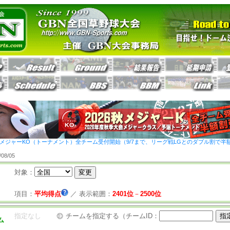
26秋メジャーKO（トーナメント）全チーム受付開始（9/7まで、リーグ戦LGとのダブル割で半
8/05
対象：
項目：
平均得点
／
表示範囲：
2401位
－
2500位
指定なし
チームを指定する（チームID：
ム