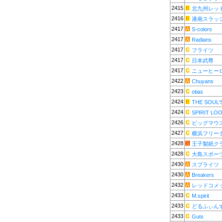
2415
北九州レッ
2416
港南スラッ
2417
S-colors
2417
Radians
2417
フライツ
2417
日本武尊
2417
ニューヒー
2422
Chuyans
2423
otias
2424
THE SOUL'
2424
SPIRIT LO
2426
ビッグマウ
2427
横浜フリー
2428
王子製紙ク
2428
大島スポー
2430
スプライツ
2430
Breakers
2432
レッドコメ
2433
M.spirit
2433
どるふぃん
2433
Guts