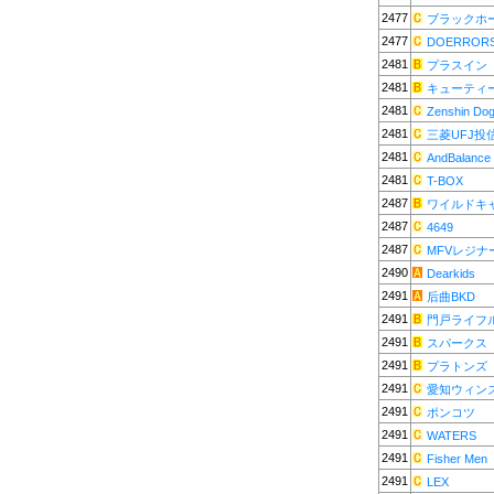
2477
ブラックホ
2477
DOERROR
2481
プラスイン
2481
キューティ
2481
Zenshin Do
2481
三菱UFJ投
2481
AndBalance
2481
T-BOX
2487
ワイルドキ
2487
4649
2487
MFVレジナ
2490
Dearkids
2491
后曲BKD
2491
門戸ライフ
2491
スパークス
2491
プラトンズ
2491
愛知ウィン
2491
ポンコツ
2491
WATERS
2491
Fisher Men
2491
LEX