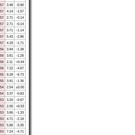
.57
3.48
-0.90
.57
4.14
-1.57
.57
2.71
-0.14
.57
2.71
-0.14
.57
3.71
-1.14
.57
5.43
-2.86
.57
4.29
-1.71
.56
3.94
-1.38
.56
3.81
-1.26
.56
2.11
+0.44
.56
7.22
-4.67
.55
9.28
-6.73
.55
3.91
-1.36
.54
2.54
±0.00
.54
3.37
-0.83
.53
3.20
-0.67
.53
2.00
+0.53
.53
3.86
-1.33
.53
4.71
-2.18
.53
5.88
-3.35
.53
7.24
-4.71