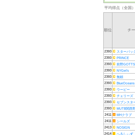
平均得点（全国
順位
チ
2393
スターバッ
2393
PRINCE
2393
前野GOTTS
2393
NYGet's
2393
無頼
2393
BlueOceans
2393
ウーピー
2393
チェリーズ
2393
セブンスタ
2393
MUTB関西
2411
MHクラブ
2411
シールズ
2413
NOSIGN
2414
へるしぃず