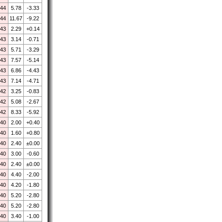
.44
5.78
-3.33
.44
11.67
-9.22
.43
2.29
+0.14
.43
3.14
-0.71
.43
5.71
-3.29
.43
7.57
-5.14
.43
6.86
-4.43
.43
7.14
-4.71
.42
3.25
-0.83
.42
5.08
-2.67
.42
8.33
-5.92
.40
2.00
+0.40
.40
1.60
+0.80
.40
2.40
±0.00
.40
3.00
-0.60
.40
2.40
±0.00
.40
4.40
-2.00
.40
4.20
-1.80
.40
5.20
-2.80
.40
5.20
-2.80
.40
3.40
-1.00