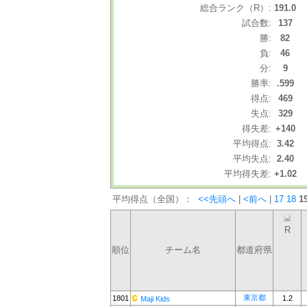
総合ランク（R）:
191.0
試合数:
137
勝:
82
負:
46
分:
9
勝率:
.599
得点:
469
失点:
329
得失差:
+140
平均得点:
3.42
平均失点:
2.40
平均得失差:
+1.02
平均得点（全国）：
<<先頭へ
|
<前へ
|
17
18
1
R
順位
チーム名
都道府県
東京都
1801
1.2
Maji Kids