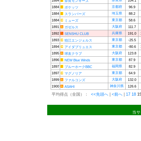
奈良県
1884
104.1
奈良モンキーズ
京都府
1884
96.9
ポケッツ
埼玉県
1884
88.2
スランパーズ
東京都
1884
58.6
ミューズ
大阪府
1891
111.7
ガゼルス
兵庫県
1892
191.0
SENSHU CLUB
東京都
1893
-25.5
狛江エンジェルス
東京都
1894
-80.6
アイダブリュエス
大阪府
1895
123.8
球友クラブ
東京都
1896
87.9
NEW Blue Winds
福岡県
1897
82.9
ブルーホークBBC
東京都
1897
64.9
マグノリア
大阪府
1899
132.0
ファルコンズ
神奈川県
1900
126.6
ASAHI
平均得点（全国）：
<<先頭へ
|
<前へ
|
17
18
1
当サ