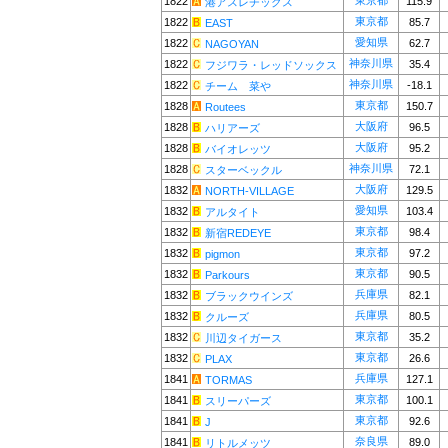
東京都
1822
115.9
港アスレチックス
東京都
1822
85.7
EAST
愛知県
1822
62.7
NAGOYAN
神奈川県
1822
35.4
フジワラ・レッドソックス
神奈川県
1822
-18.1
チーム 菜や
東京都
1828
150.7
Routees
大阪府
1828
96.5
ハリアーズ
大阪府
1828
95.2
バイオレッツ
神奈川県
1828
72.1
スターベックル
大阪府
1832
129.5
NORTH-VILLAGE
愛知県
1832
103.4
アルタイト
東京都
1832
98.4
新宿REDEYE
東京都
1832
97.2
pigmon
東京都
1832
90.5
Parkours
兵庫県
1832
82.1
ブラックウインズ
兵庫県
1832
80.5
クルーズ
東京都
1832
35.2
川辺タイガース
東京都
1832
26.6
PLAX
兵庫県
1841
127.1
TORMAS
東京都
1841
100.1
スリーパーズ
東京都
1841
92.6
J
奈良県
1841
89.0
リトルメッツ