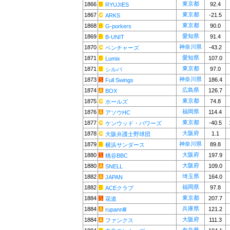
東京都
1866
92.4
RYUJIES
東京都
1867
-21.5
ARKS
東京都
1868
90.0
G-porkers
愛知県
1869
91.4
B-UNIT
神奈川県
1870
-43.2
ベンチャーズ
愛知県
1871
107.0
Lumix
東京都
1871
97.0
シルバ
神奈川県
1873
186.4
Full Swings
広島県
1874
126.7
BOX
東京都
1875
74.8
ホールズ
福岡県
1876
114.4
アソウHC
東京都
1877
-40.5
ケンウッド・パワーズ
大阪府
1878
1.1
大阪弁護士野球団
神奈川県
1879
89.8
横浜サンダース
大阪府
1880
197.9
桃谷BBC
大阪府
1880
109.0
SNELL
埼玉県
1882
164.0
JAPAN
福岡県
1882
97.8
ACEクラブ
東京都
1884
207.7
花道
兵庫県
1884
121.2
rupannⅢ
大阪府
1884
111.3
ファンクス