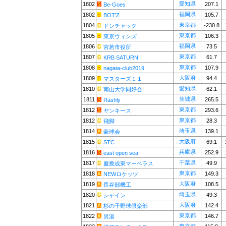
愛知県
1802
207.1
Be-Goes
福岡県
1802
105.7
BOT'Z
東京都
1804
-230.8
ドンチャック
東京都
1805
106.3
東京ウィンズ
福岡県
1806
73.5
宮若市役所
東京都
1807
61.7
KRB SATURN
東京都
1808
107.9
nagata-club2019
大阪府
1809
94.4
マスターズ１１
愛知県
1810
62.1
南山大学同好会
茨城県
1811
265.5
Rashly
東京都
1812
293.6
ヤンキース
東京都
1812
28.3
飛脚
埼玉県
1814
139.1
豪球会
大阪府
1815
69.1
STC
兵庫県
1816
252.9
east open sea
千葉県
1817
49.9
慶應成東マーベラス
東京都
1818
149.3
NEWロケッツ
大阪府
1819
108.5
長谷部機工
埼玉県
1820
49.3
シャイン
大阪府
1821
142.4
杉の子野球倶楽部
東京都
1822
146.7
男湯