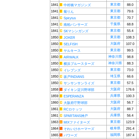
東京都
1841
88.0
中村橋マガジンズ
東京都
1841
79.6
菊りん
東京都
1841
70.7
Spirytus
千葉県
1841
68.8
南柏パンサーズ
東京都
1841
55.4
SKマシンガンズ
東京都
1850
108.3
JOKER
大阪府
1850
107.0
SELFISH
東京都
1850
99.5
ヤルキース
神奈川県
1850
98.8
AIRWALK
神奈川県
1850
88.3
横浜ブルースターズ
東京都
1850
73.0
イレブンズ
埼玉県
1850
66.6
坂戸INDIANS
東京都
1850
57.5
サンサンサンライズ
大阪府
1858
176.6
ダイキン淀川野球部
兵庫県
1859
100.3
ESPERANZA
大阪府
1860
56.7
大阪府庁野球部
大阪府
1861
88.7
RCロケッツ
兵庫県
1861
56.4
SPARTANS神戸
東京都
1863
123.9
MIXファイターズ
岐阜県
1864
291.4
それいけホーマーズ
福岡県
1865
187.4
パワーズ