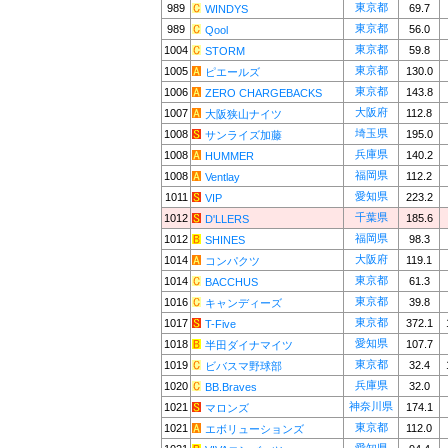
東京都
989
69.7
WINDYS
東京都
989
56.0
Qool
東京都
1004
59.8
STORM
東京都
1005
130.0
ピエールズ
東京都
1006
143.8
ZERO CHARGEBACKS
大阪府
1007
112.8
大阪狭山ナイツ
埼玉県
1008
195.0
サンライズ加藤
兵庫県
1008
140.2
HUMMER
福岡県
1008
112.2
Ventlay
愛知県
1011
223.2
VIP
千葉県
1012
185.6
D'LLERS
福岡県
1012
98.3
SHINES
大阪府
1014
119.1
コンパクツ
東京都
1014
61.3
BACCHUS
東京都
1016
39.8
キャンディーズ
東京都
1017
372.1
T-Five
愛知県
1018
107.7
半田ダイナマイツ
東京都
1019
32.4
ビバスマ野球部
兵庫県
1020
32.0
BB.Braves
神奈川県
1021
174.1
マロンズ
東京都
1021
112.0
エボリューションズ