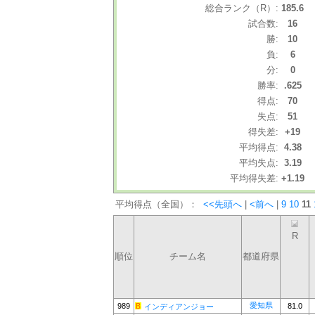
総合ランク（R）:
185.6
試合数:
16
勝:
10
負:
6
分:
0
勝率:
.625
得点:
70
失点:
51
得失差:
+19
平均得点:
4.38
平均失点:
3.19
平均得失差:
+1.19
平均得点（全国）：
<<先頭へ
|
<前へ
|
9
10
11
R
順位
チーム名
都道府県
愛知県
989
81.0
インディアンジョー