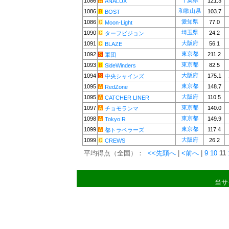
千葉県
1086
121.3
ANALUX
和歌山県
1086
103.7
BOST
愛知県
1086
77.0
Moon-Light
埼玉県
1090
24.2
ターフビジョン
大阪府
1091
56.1
BLAZE
東京都
1092
211.2
軍団
東京都
1093
82.5
SideWinders
大阪府
1094
175.1
中央シャインズ
東京都
1095
148.7
RedZone
大阪府
1095
110.5
CATCHER LINER
東京都
1097
140.0
チョモランマ
東京都
1098
149.9
Tokyo R
東京都
1099
117.4
都トラベラーズ
大阪府
1099
26.2
CREWS
平均得点（全国）：
<<先頭へ
|
<前へ
|
9
10
11
当サ