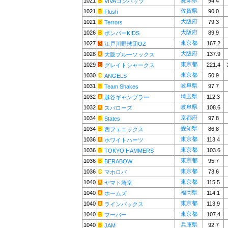
愛知県
1021
94.4
VIVAコンバッツ
佐賀県
1021
90.0
Flush
大阪府
1021
79.3
Terrors
大阪府
1026
89.9
ボンバーKIDS
東京都
1027
167.2
江戸川野球団OZ
大阪府
1028
137.9
大阪ブルーソックス
東京都
1029
221.4
グレイトシャークス
東京都
1030
50.9
ANGELS
岐阜県
1031
97.7
Team Shakes
埼玉県
1032
112.3
越谷ギャンブラー
岐阜県
1032
108.6
スパローズ
京都府
1034
97.8
States
愛知県
1034
86.8
西フェニックス
東京都
1036
113.4
ホワイトハーツ
東京都
1036
103.6
TOKYO HAMMERS
東京都
1036
95.7
BERABOW
東京都
1036
73.6
マホロバ
東京都
1040
115.5
ヤマト埼京
福岡県
1040
114.1
ホームズ
東京都
1040
113.9
ラインバックス
東京都
1040
107.4
フーバー
兵庫県
1040
92.7
JAM