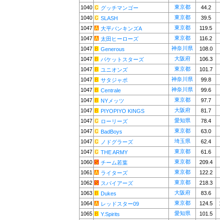
東京都
1040
44.2
グッチマンゴー
東京都
1040
39.5
SLASH
東京都
1047
119.5
大平バンキンズA
東京都
1047
116.2
太田ヒーローズ
神奈川県
1047
108.0
Generous
大阪府
1047
106.3
パケットスターズ
東京都
1047
101.7
ユニオンズ
神奈川県
1047
99.8
サタジャポ
神奈川県
1047
99.6
Centrale
東京都
1047
97.7
NYメッツ
大阪府
1047
81.7
PIYOPIYO KINGS
愛知県
1047
78.4
ローリーズ
東京都
1047
63.0
BadBoys
埼玉県
1047
62.4
ノドグラーズ
東京都
1047
61.6
THE ARMY
東京都
1060
209.4
チーム若葉
東京都
1061
122.2
ライターズ
東京都
1062
218.3
スパイアーズ
大阪府
1063
83.6
Dukes
東京都
1064
124.5
レッドスター09
愛知県
1065
101.5
Y.Spirits