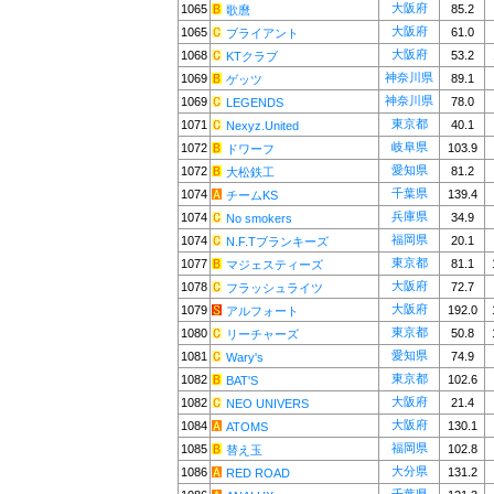
大阪府
1065
85.2
歌麿
大阪府
1065
61.0
ブライアント
大阪府
1068
53.2
KTクラブ
神奈川県
1069
89.1
ゲッツ
神奈川県
1069
78.0
LEGENDS
東京都
1071
40.1
Nexyz.United
岐阜県
1072
103.9
ドワーフ
愛知県
1072
81.2
大松鉄工
千葉県
1074
139.4
チームKS
兵庫県
1074
34.9
No smokers
福岡県
1074
20.1
N.F.Tブランキーズ
東京都
1077
81.1
マジェスティーズ
大阪府
1078
72.7
フラッシュライツ
大阪府
1079
192.0
アルフォート
東京都
1080
50.8
リーチャーズ
愛知県
1081
74.9
Wary's
東京都
1082
102.6
BAT'S
大阪府
1082
21.4
NEO UNIVERS
大阪府
1084
130.1
ATOMS
福岡県
1085
102.8
替え玉
大分県
1086
131.2
RED ROAD