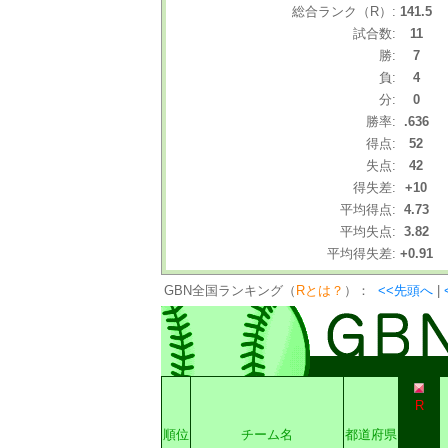
総合ランク（R）:
141.5
試合数:
11
勝:
7
負:
4
分:
0
勝率:
.636
得点:
52
失点:
42
得失差:
+10
平均得点:
4.73
平均失点:
3.82
平均得失差:
+0.91
GBN全国ランキング（
Rとは？
）：
<<先頭へ
|
R
順位
チーム名
都道府県