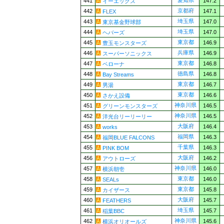
愛知県
441
147.2
イーエックス
京都府
442
147.1
FLEX
埼玉県
443
147.0
東京基金野球部
埼玉県
444
147.0
ヘバーズ
東京都
445
146.9
豊玉モンスターズ
兵庫県
446
146.9
スーパーソニックス
東京都
447
146.8
ベローナ
徳島県
448
146.8
Bay Streams
東京都
449
146.7
男湯
東京都
450
146.6
さかえ設備
神奈川県
451
146.5
グリーンモンスターズ
神奈川県
452
146.5
洋光台リーリーリー
大阪府
453
146.4
works
福岡県
454
146.3
福岡BLUE FALCONS
千葉県
455
146.3
PINK BOM
大阪府
456
146.2
アウトローズ
神奈川県
457
146.0
横浜朝壱
東京都
458
146.0
SEALs
東京都
459
145.8
カイザース
大阪府
460
145.7
FEATHERS
埼玉県
461
145.7
稲葉BBC
神奈川県
462
145.6
横浜オリオールズ