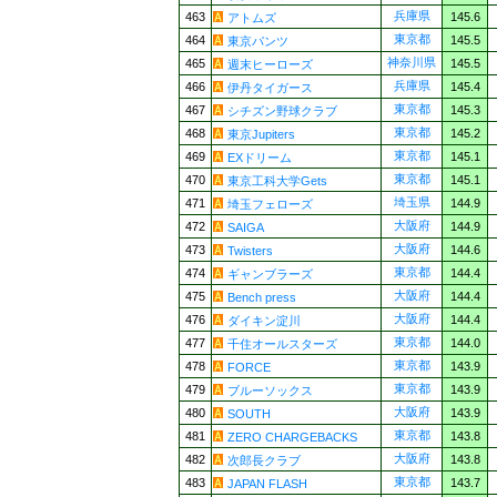
兵庫県
463
145.6
アトムズ
東京都
464
145.5
東京パンツ
神奈川県
465
145.5
週末ヒーローズ
兵庫県
466
145.4
伊丹タイガース
東京都
467
145.3
シチズン野球クラブ
東京都
468
145.2
東京Jupiters
東京都
469
145.1
EXドリーム
東京都
470
145.1
東京工科大学Gets
埼玉県
471
144.9
埼玉フェローズ
大阪府
472
144.9
SAIGA
大阪府
473
144.6
Twisters
東京都
474
144.4
ギャンブラーズ
大阪府
475
144.4
Bench press
大阪府
476
144.4
ダイキン淀川
東京都
477
144.0
千住オールスターズ
東京都
478
143.9
FORCE
東京都
479
143.9
ブルーソックス
大阪府
480
143.9
SOUTH
東京都
481
143.8
ZERO CHARGEBACKS
大阪府
482
143.8
次郎長クラブ
東京都
483
143.7
JAPAN FLASH