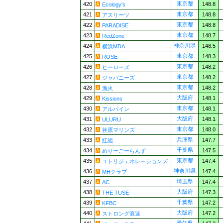
東京都
420
148.8
Ecology's
東京都
421
148.8
アスリーツ
東京都
422
148.8
PARADISE
東京都
423
148.7
RedZone
神奈川県
424
148.5
横浜MDA
東京都
425
148.3
ROSE
東京都
426
148.2
ヒーローズ
東京都
427
148.2
ジャパニーズ
東京都
428
148.2
漁火
大阪府
429
148.1
Kissions
東京都
430
148.1
アルパイン
大阪府
431
148.1
ULURU
東京都
432
148.0
荏原マリンズ
兵庫県
433
147.7
紅組
千葉県
434
147.5
めりーごーらんず
東京都
435
147.4
ユトリジェネレーションズ
神奈川県
436
147.4
MHクラブ
埼玉県
437
147.4
AC
大阪府
438
147.3
THE TUSE
千葉県
439
147.2
KFBC
大阪府
440
147.2
ストロング浪速