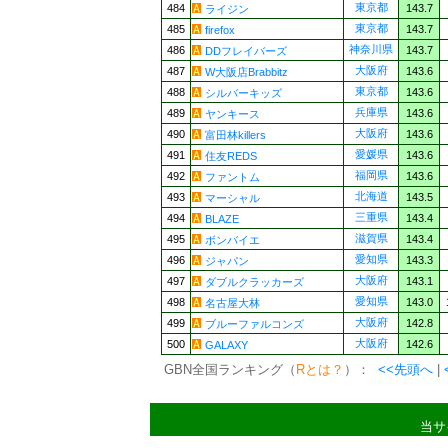
東京都
484
143.7
ライジン
東京都
485
143.7
firefox
神奈川県
486
143.7
DDフレイバーズ
大阪府
487
143.6
W大阪店Brabbitz
東京都
488
143.6
シルバーキッズ
兵庫県
489
143.6
ヤンキース
大阪府
490
143.6
富田林killers
愛媛県
491
143.6
住友REDS
福岡県
492
143.6
ファントム
北海道
493
143.5
マーシャル
三重県
494
143.4
BLAZE
滋賀県
495
143.4
ボンバイエ
愛知県
496
143.3
ジャパン
大阪府
497
143.1
ダブルクラッカーズ
愛知県
498
143.0
名古屋大林
大阪府
499
142.8
ブルーファルコンズ
大阪府
500
142.6
GALAXY
GBN全国ランキング（
Rとは？
）：
<<先頭へ
|
当サ