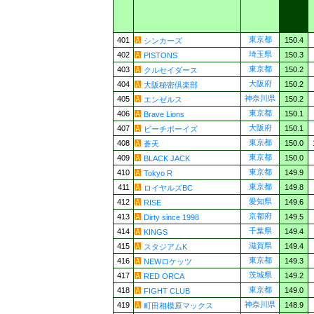
東京都
401
150.4
シンカーズ
埼玉県
402
150.3
PISTONS
東京都
403
150.2
クルセイダース
大阪府
404
150.2
大阪秘密倶楽部
神奈川県
405
150.2
エンゼルス
東京都
406
150.1
Brave Lions
大阪府
407
150.1
ビーチボーイズ
東京都
408
150.0
蒼天
東京都
409
150.0
BLACK JACK
東京都
410
149.9
Tokyo R
東京都
411
149.8
ロイヤルズBC
愛知県
412
149.6
RISE
京都府
413
149.5
Dirty since 1998
千葉県
414
149.4
KINGS
滋賀県
415
149.4
スタジアムK
東京都
416
149.3
NEWロケッツ
茨城県
417
149.2
RED ORCA
東京都
418
149.0
FIGHT CLUB
神奈川県
419
148.9
町田相模原マックス