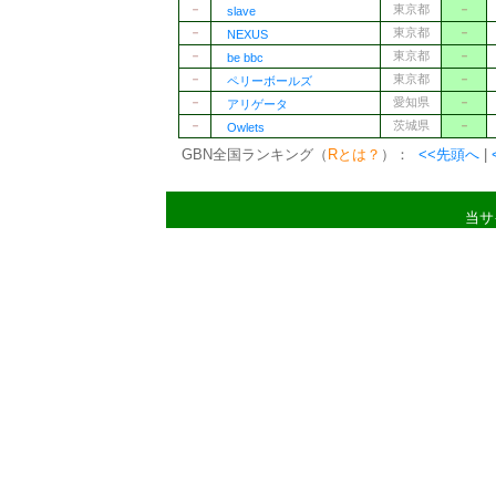
－
東京都
－
slave
－
東京都
－
NEXUS
－
東京都
－
be bbc
－
東京都
－
ペリーボールズ
－
愛知県
－
アリゲータ
－
茨城県
－
Owlets
GBN全国ランキング（
Rとは？
）：
<<先頭へ
|
当サ