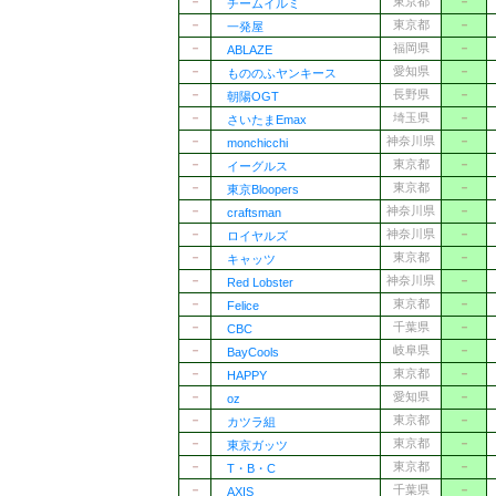
－
東京都
－
チームイルミ
－
東京都
－
一発屋
－
福岡県
－
ABLAZE
－
愛知県
－
もののふヤンキース
－
長野県
－
朝陽OGT
－
埼玉県
－
さいたまEmax
－
神奈川県
－
monchicchi
－
東京都
－
イーグルス
－
東京都
－
東京Bloopers
－
神奈川県
－
craftsman
－
神奈川県
－
ロイヤルズ
－
東京都
－
キャッツ
－
神奈川県
－
Red Lobster
－
東京都
－
Felice
－
千葉県
－
CBC
－
岐阜県
－
BayCools
－
東京都
－
HAPPY
－
愛知県
－
oz
－
東京都
－
カツラ組
－
東京都
－
東京ガッツ
－
東京都
－
T・B・C
－
千葉県
－
AXIS