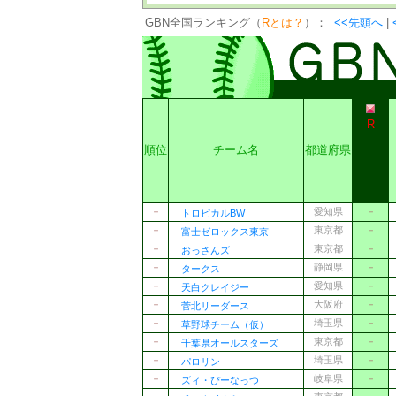
GBN全国ランキング（
Rとは？
）：
<<先頭へ
|
R
順位
チーム名
都道府県
－
愛知県
－
トロピカルBW
－
東京都
－
富士ゼロックス東京
－
東京都
－
おっさんズ
－
静岡県
－
タークス
－
愛知県
－
天白クレイジー
－
大阪府
－
菅北リーダース
－
埼玉県
－
草野球チーム（仮）
－
東京都
－
千葉県オールスターズ
－
埼玉県
－
パロリン
－
岐阜県
－
ズィ・ぴーなっつ