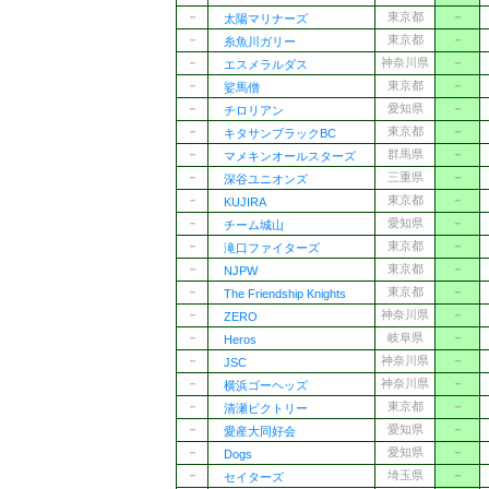
－
東京都
－
太陽マリナーズ
－
東京都
－
糸魚川ガリー
－
神奈川県
－
エスメラルダス
－
東京都
－
娑馬僧
－
愛知県
－
チロリアン
－
東京都
－
キタサンブラックBC
－
群馬県
－
マメキンオールスターズ
－
三重県
－
深谷ユニオンズ
－
東京都
－
KUJIRA
－
愛知県
－
チーム城山
－
東京都
－
滝口ファイターズ
－
東京都
－
NJPW
－
東京都
－
The Friendship Knights
－
神奈川県
－
ZERO
－
岐阜県
－
Heros
－
神奈川県
－
JSC
－
神奈川県
－
横浜ゴーヘッズ
－
東京都
－
清瀬ビクトリー
－
愛知県
－
愛産大同好会
－
愛知県
－
Dogs
－
埼玉県
－
セイターズ