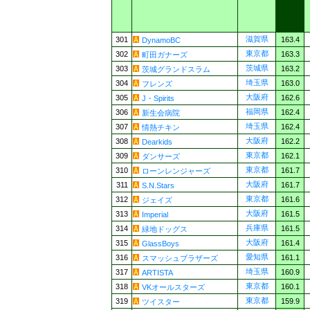
滋賀県
301
163.4
DynamoBC
東京都
302
163.3
町田ガナーズ
茨城県
303
163.2
茨城グランドスラム
埼玉県
304
163.0
フレンズ
大阪府
305
162.6
J・Spirits
福岡県
306
162.4
新生会病院
埼玉県
307
162.4
情熱チキン
大阪府
308
162.2
Dearkids
東京都
309
162.1
ダンサーズ
東京都
310
161.7
ローンレンジャーズ
大阪府
311
161.7
S.N.Stars
東京都
312
161.6
ジェイズ
大阪府
313
161.5
Imperial
兵庫県
314
161.5
緑地ドッグス
大阪府
315
161.4
GlassBoys
愛知県
316
161.1
スマッシュブラザーズ
埼玉県
317
160.9
ARTISTA
東京都
318
160.1
VKオールスターズ
東京都
319
159.9
ツイスター