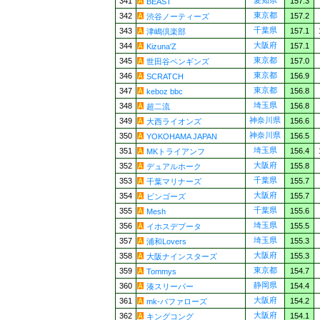
愛知県
341
157.3
BEAST
東京都
342
157.2
渋谷ノーティーズ
千葉県
343
157.1
津嶋倶楽部
大阪府
344
157.1
Kizuna'Z
東京都
345
157.0
世田谷ペンギンズ
東京都
346
156.9
SCRATCH
東京都
347
156.8
keboz bbc
埼玉県
348
156.8
超二流
神奈川県
349
156.6
大西ライオンズ
神奈川県
350
156.5
YOKOHAMA JAPAN
埼玉県
351
156.4
MKトライアンフ
大阪府
352
155.8
デュアルホーク
千葉県
353
155.7
千葉マリナーズ
大阪府
354
155.7
ビンゴーズ
千葉県
355
155.6
Mesh
埼玉県
356
155.5
イホスデプータ
埼玉県
357
155.3
浦和Lovers
大阪府
358
155.3
大阪ナインスターズ
東京都
359
154.7
Tommys
静岡県
360
154.4
湊スリーパー
大阪府
361
154.2
mk-バファローズ
大阪府
362
154.1
キングコング