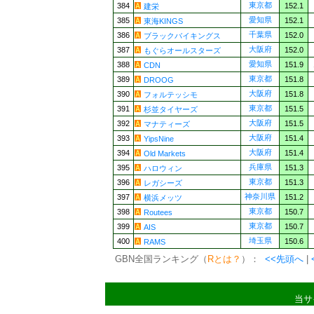
東京都
384
152.1
建栄
愛知県
385
152.1
東海KINGS
千葉県
386
152.0
ブラックバイキングス
大阪府
387
152.0
もぐらオールスターズ
愛知県
388
151.9
CDN
東京都
389
151.8
DROOG
大阪府
390
151.8
フォルテッシモ
東京都
391
151.5
杉並タイヤーズ
大阪府
392
151.5
マナティーズ
大阪府
393
151.4
YipsNine
大阪府
394
151.4
Old Markets
兵庫県
395
151.3
ハロウィン
東京都
396
151.3
レガシーズ
神奈川県
397
151.2
横浜メッツ
東京都
398
150.7
Routees
東京都
399
150.7
AIS
埼玉県
400
150.6
RAMS
GBN全国ランキング（
Rとは？
）：
<<先頭へ
|
当サ