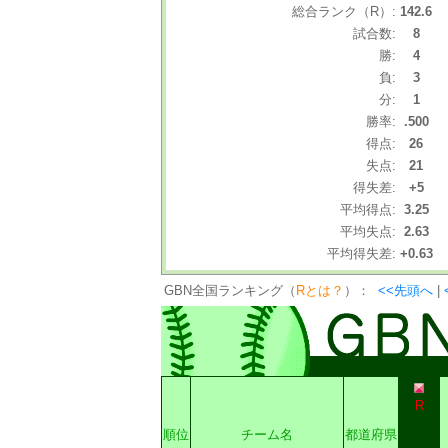
総合ランク（R）:
142.6
試合数:
8
勝:
4
負:
3
分:
1
勝率:
.500
得点:
26
失点:
21
得失差:
+5
平均得点:
3.25
平均失点:
2.63
平均得失差:
+0.63
GBN全国ランキング（
Rとは？
）：
<<先頭へ
|
R
順位
チーム名
都道府県