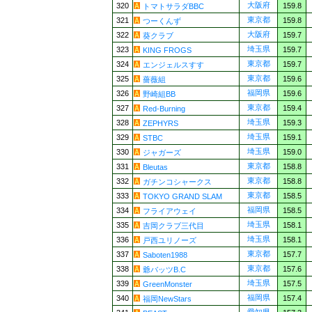
大阪府
320
159.8
トマトサラダBBC
東京都
321
159.8
つーくんず
大阪府
322
159.7
葵クラブ
埼玉県
323
159.7
KING FROGS
東京都
324
159.7
エンジェルスすす
東京都
325
159.6
薔薇組
福岡県
326
159.6
野崎組BB
東京都
327
159.4
Red-Burning
埼玉県
328
159.3
ZEPHYRS
埼玉県
329
159.1
STBC
埼玉県
330
159.0
ジャガーズ
東京都
331
158.8
Bleutas
東京都
332
158.8
ガチンコシャークス
東京都
333
158.5
TOKYO GRAND SLAM
福岡県
334
158.5
フライアウェイ
埼玉県
335
158.1
吉岡クラブ三代目
埼玉県
336
158.1
戸西ユリノーズ
東京都
337
157.7
Saboten1988
東京都
338
157.6
爺バッツB.C
埼玉県
339
157.5
GreenMonster
福岡県
340
157.4
福岡NewStars