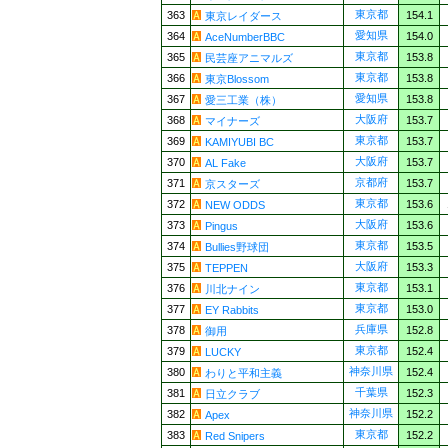
東京都
363
154.1
東京レイダース
愛知県
364
154.0
AceNumberBBC
東京都
365
153.8
民芸座アニマルズ
東京都
366
153.8
東京Blossom
愛知県
367
153.8
愛三工業（株）
大阪府
368
153.7
マイナーズ
東京都
369
153.7
KAMIYUBI BC
大阪府
370
153.7
AL Fake
京都府
371
153.7
京スターズ
東京都
372
153.6
NEW ODDS
大阪府
373
153.6
Pingus
東京都
374
153.5
Bullies野球団
大阪府
375
153.3
TEPPEN
東京都
376
153.1
川北ナイン
東京都
377
153.0
EY Rabbits
兵庫県
378
152.8
御用
東京都
379
152.4
LUCKY
神奈川県
380
152.4
わりと平和主義
千葉県
381
152.3
日立クラブ
神奈川県
382
152.2
Apex
東京都
383
152.2
Red Snipers