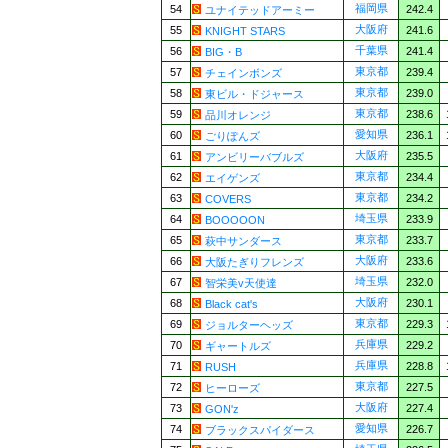
福岡県
54
242.4
ユナイテッドアーミー
大阪府
55
241.6
KNIGHT STARS
千葉県
56
241.4
BIG・B
東京都
57
239.4
チェインボンズ
東京都
58
239.0
東ビル・ドジャース
東京都
59
238.6
品川オレンジ
愛知県
60
236.1
ごりぽんズ
大阪府
61
235.5
アンビリーバブルズ
東京都
62
234.4
エイゲンズ
東京都
63
234.2
COVERS
埼玉県
64
233.9
BOOOOON
東京都
65
233.7
萩中サンダース
大阪府
66
233.6
大阪たぎりフレンズ
埼玉県
67
232.0
智栄美v天使達
大阪府
68
230.1
Black cat's
東京都
69
229.3
ジョルターヘッズ
兵庫県
70
229.2
ギャートルズ
兵庫県
71
228.8
RUSH
東京都
72
227.5
ヒーローズ
大阪府
73
227.4
GON'z
愛知県
74
226.7
ブラックスパイダース