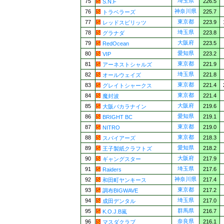
埼玉県
75
226.5
S.N.F
神奈川県
76
225.7
トラベラーズ
東京都
77
223.9
レッドスピリッツ
埼玉県
78
223.8
グラナダ
大阪府
79
223.5
RedOcean
愛知県
80
223.2
VIP
東京都
81
221.9
アーネストシャルズ
埼玉県
82
221.8
オールウェイズ
東京都
83
221.4
グレイトシャークス
東京都
84
221.4
魔封波
大阪府
85
219.6
大阪バカラナイン
愛知県
86
219.1
BRIGHT BC
東京都
87
219.0
NITRO
東京都
88
218.3
スパイアーズ
愛知県
89
218.2
王子製紙クラフトズ
大阪府
90
217.9
ギャングスター
埼玉県
91
217.6
Raiders
神奈川県
92
217.4
和田町ヤンキース
東京都
93
217.2
調布BIGWAVE
埼玉県
94
217.0
成田デンタル
群馬県
95
216.7
K.O.J.B嵐
奈良県
96
216.1
マスダクラブ