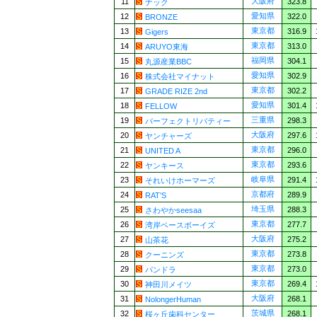
大阪府
11
323.8
ナック
愛知県
12
322.0
BRONZE
東京都
13
316.9
Gigers
東京都
14
313.0
ARUYO東海
福岡県
15
304.1
丸源産業BBC
愛知県
16
302.9
株式会社マイナット
東京都
17
302.2
GRADE RIZE 2nd
愛知県
18
301.4
FELLOW
三重県
19
298.3
パーフェクトリバティー
大阪府
20
297.6
ヤンチャーズ
東京都
21
296.0
UNITED A
東京都
22
293.6
ヤンキース
岐阜県
23
291.4
それいけホーマーズ
京都府
24
289.9
RAT'S
埼玉県
25
288.3
さわやかseesaa
東京都
26
277.7
湾岸ベースボーイズ
大阪府
27
275.2
山茶花
東京都
28
273.8
クーニンズ
東京都
29
273.0
パンドラ
東京都
30
269.4
神田川メイツ
大阪府
31
268.1
NolongerHuman
茨城県
32
268.1
桜ヶ丘歯科センター