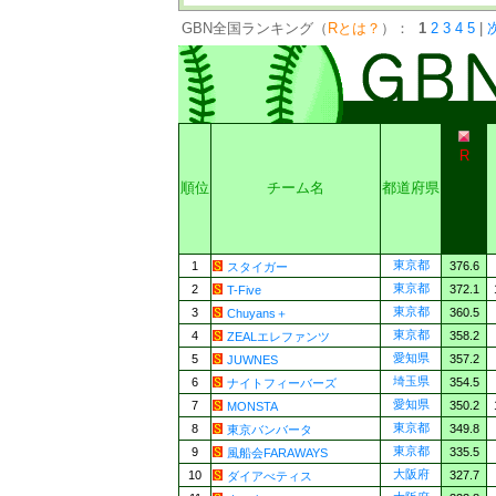
GBN全国ランキング（
Rとは？
）：
1
2
3
4
5
|
R
順位
チーム名
都道府県
東京都
1
376.6
スタイガー
東京都
2
372.1
T-Five
東京都
3
360.5
Chuyans＋
東京都
4
358.2
ZEALエレファンツ
愛知県
5
357.2
JUWNES
埼玉県
6
354.5
ナイトフィーバーズ
愛知県
7
350.2
MONSTA
東京都
8
349.8
東京バンバータ
東京都
9
335.5
風船会FARAWAYS
大阪府
10
327.7
ダイアべティス