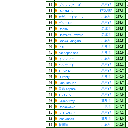
東京都
33
267.8
プリテンダーズ
神奈川県
34
267.8
ROOKIES
大阪府
35
267.4
大阪ミッドナイツ
東京都
36
265.6
ゴリラCB
茨城県
37
265.5
Rashly
茨城県
38
263.6
Heaven's Powers
大阪府
39
262.5
Osaka Rangers
兵庫県
40
260.5
PDT
兵庫県
41
252.9
east open sea
大阪府
42
252.5
インフィニート
東京都
43
252.1
ハリウッド
東京都
44
249.7
TEAM K4
兵庫県
45
249.0
Duranty
東京都
46
248.7
Blue Impulse
東京都
47
245.5
天晴-appare-
東京都
48
244.9
TSUKEN
愛知県
49
244.8
GreenArmy
千葉県
50
244.7
Rossowave
東京都
51
244.2
CHUYANSX
愛知県
52
243.0
Mac Japan
大阪府
53
242.9
新撰組