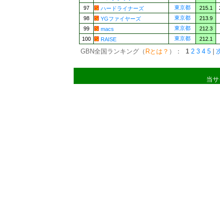
東京都
97
215.1
ハードライナーズ
東京都
98
213.9
YGファイヤーズ
東京都
99
212.3
macs
東京都
100
212.1
RAISE
GBN全国ランキング（
Rとは？
）：
1
2
3
4
5
|
当サ