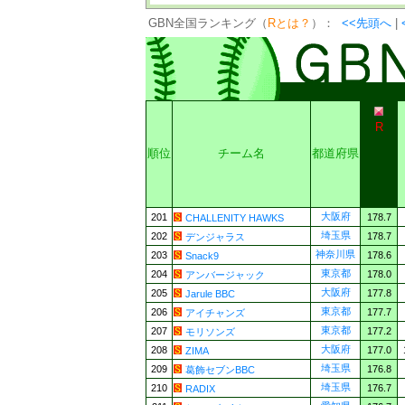
GBN全国ランキング（
Rとは？
）：
<<先頭へ
|
R
順位
チーム名
都道府県
大阪府
201
178.7
CHALLENITY HAWKS
埼玉県
202
178.7
デンジャラス
神奈川県
203
178.6
Snack9
東京都
204
178.0
アンバージャック
大阪府
205
177.8
Jarule BBC
東京都
206
177.7
アイチャンズ
東京都
207
177.2
モリソンズ
大阪府
208
177.0
ZIMA
埼玉県
209
176.8
葛飾セブンBBC
埼玉県
210
176.7
RADIX