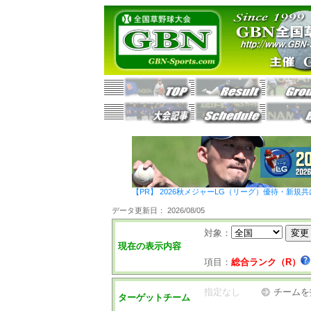
【PR】 2026秋メジャーLG（リーグ）優待・新規共
データ更新日： 2026/08/05
対象：
現在の表示内容
項目：
総合ランク（R）
指定なし
チームを
ターゲットチーム