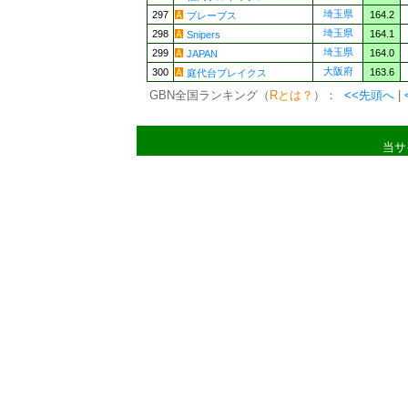
埼玉県
297
164.2
ブレーブス
埼玉県
298
164.1
Snipers
埼玉県
299
164.0
JAPAN
大阪府
300
163.6
庭代台ブレイクス
GBN全国ランキング（
Rとは？
）：
<<先頭へ
|
当サ