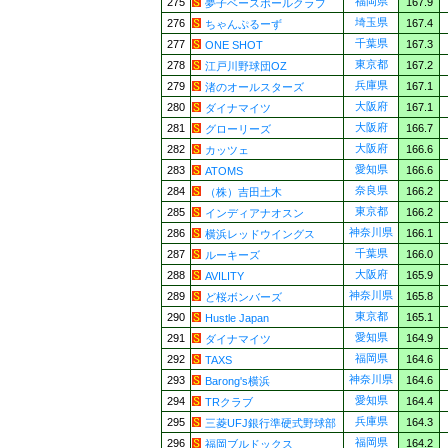
福岡県
275
167.9
夢子ベースボールクラブ
埼玉県
276
167.4
ちゃんぷるーず
千葉県
277
167.3
ONE SHOT
東京都
278
167.2
江戸川野球団OZ
兵庫県
279
167.1
渚のオールスターズ
大阪府
280
167.1
ダイナマイツ
大阪府
281
166.7
グローリーズ
大阪府
282
166.6
カッツェ
愛知県
283
166.6
ATOMS
奈良県
284
166.2
（株）吉田土木
東京都
285
166.2
インディアナオスン
神奈川県
286
166.1
横浜レッドウイングス
千葉県
287
166.0
ルーキーズ
大阪府
288
165.9
AVILITY
神奈川県
289
165.8
ど桜ボンバーズ
東京都
290
165.1
Hustle Japan
愛知県
291
164.9
ダイナマイツ
福岡県
292
164.6
TAXS
神奈川県
293
164.6
Barong's横浜
愛知県
294
164.4
TRクラブ
兵庫県
295
164.3
三菱UFJ銀行準硬式野球部
福岡県
296
164.2
福岡ブルドックス