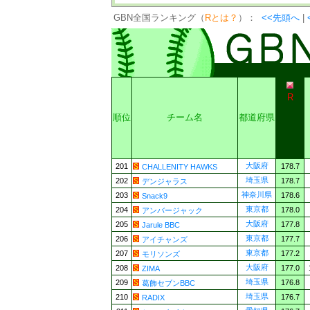
GBN全国ランキング（
Rとは？
）：
<<先頭へ
|
R
順位
チーム名
都道府県
大阪府
201
178.7
CHALLENITY HAWKS
埼玉県
202
178.7
デンジャラス
神奈川県
203
178.6
Snack9
東京都
204
178.0
アンバージャック
大阪府
205
177.8
Jarule BBC
東京都
206
177.7
アイチャンズ
東京都
207
177.2
モリソンズ
大阪府
208
177.0
ZIMA
埼玉県
209
176.8
葛飾セブンBBC
埼玉県
210
176.7
RADIX