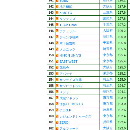
福岡県
141
198.2
Buddy
大阪府
142
197.9
桃谷BBC
三重県
143
197.6
KIMOTO
愛知県
144
197.6
タンデンズ
千葉県
145
197.2
TEAM Chad
大阪府
146
196.2
ナチュラル
福岡県
147
196.0
ジャンボ福間
千葉県
148
195.8
木下藤吉郎
埼玉県
149
195.6
メカニック
東京都
150
195.4
NIHON UNIV'S
東京都
151
195.4
EAST WEST
大阪府
152
195.3
死球会
東京都
153
195.2
アパッチ
埼玉県
154
195.0
サンライズ加藤
埼玉県
155
194.7
サンヒットBBC
福岡県
156
194.1
メジャー
東京都
157
193.9
成城ソネッツ
東京都
158
193.0
博多ELEMENTS
岐阜県
159
192.6
C.E.G.P
東京都
160
192.4
レジェンドシャークス
兵庫県
161
192.4
ZERO
大阪府
162
192.0
アルフォート