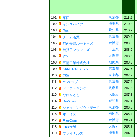
東京都
101
211.2
軍団
埼玉県
102
210.8
インスパイア
愛知県
103
210.2
Rex
東京都
104
209.4
チーム若葉
大阪府
105
209.0
河内長野ルーキーズ
千葉県
106
208.9
我孫子フラワーズ
大阪府
107
208.8
絆'Z
福岡県
108
208.3
三陽工業株式会社
東京都
109
207.7
SAMURAI.BOYS
東京都
110
207.7
花道
東京都
111
207.4
Y.Sクラブ
兵庫県
112
207.3
ドリフトキング
大阪府
113
207.2
やけんども
愛知県
114
207.1
Be-Goes
東京都
115
206.6
シャイニングウィザード
福岡県
116
206.4
ボーイズ
大阪府
117
205.4
FreeDom
大阪府
118
205.1
DKK大阪
埼玉県
119
204.9
ファイナルズ