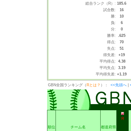
総合ランク（R）:
185.6
試合数:
16
勝:
10
負:
6
分:
0
勝率:
.625
得点:
70
失点:
51
得失差:
+19
平均得点:
4.38
平均失点:
3.19
平均得失差:
+1.19
GBN全国ランキング（
Rとは？
）：
<<先頭へ
|
R
順位
チーム名
都道府県