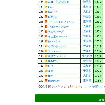
埼玉県
184
182.2
ATHLETEGROUP
東京都
185
182.1
Elite
大阪府
186
181.7
SWEEP
埼玉県
187
181.3
BONDS
東京都
188
181.1
アシストドルフィンズ
大阪府
189
181.0
TNBオールスター
大阪府
190
180.4
初森ベマーズ
愛知県
191
180.1
名古屋南Siegens
東京都
192
179.9
MOCCOS
大阪府
193
179.6
今津レジェンズ
大阪府
194
179.4
ファミール
神奈川県
195
179.3
相模ランバーズ
埼玉県
196
179.2
HUMMER
京都府
197
179.2
KFD
千葉県
198
179.1
淡麗
大阪府
199
179.0
NINE
東京都
200
178.8
Diamonds
GBN全国ランキング（
Rとは？
）：
<<先頭へ
|
当サ