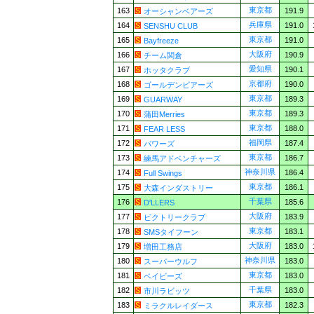
東京都
163
191.9
オーシャンベアーズ
兵庫県
164
191.0
SENSHU CLUB
東京都
165
191.0
Bayfreeze
大阪府
166
190.9
チーム関倉
愛知県
167
190.1
ホッタクラブ
京都府
168
190.0
ゴールデンビアーズ
東京都
169
189.3
GUARWAY
東京都
170
189.3
蒲田Merries
東京都
171
188.0
FEAR LESS
福岡県
172
187.4
パワーズ
東京都
173
186.7
練馬アドベンチャーズ
神奈川県
174
186.4
Full Swings
東京都
175
186.1
大森インダストリー
千葉県
176
185.6
D'LLERS
大阪府
177
183.9
ビクトリークラブ
東京都
178
183.1
SMSタイフーン
大阪府
179
183.0
増田工務店
神奈川県
180
183.0
スーパーウルフ
東京都
181
183.0
ベイビーズ
千葉県
182
183.0
市川ラビッツ
東京都
183
182.3
ミラクルレイダース