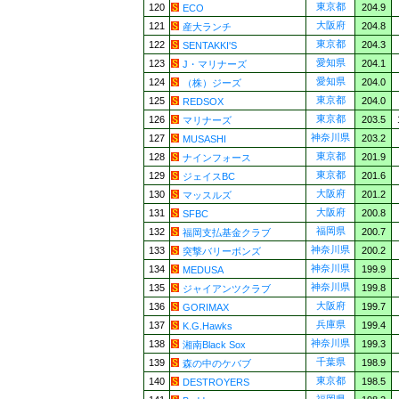
東京都
120
204.9
ECO
大阪府
121
204.8
産大ランチ
東京都
122
204.3
SENTAKKI'S
愛知県
123
204.1
J・マリナーズ
愛知県
124
204.0
（株）ジーズ
東京都
125
204.0
REDSOX
東京都
126
203.5
マリナーズ
神奈川県
127
203.2
MUSASHI
東京都
128
201.9
ナインフォース
東京都
129
201.6
ジェイスBC
大阪府
130
201.2
マッスルズ
大阪府
131
200.8
SFBC
福岡県
132
200.7
福岡支払基金クラブ
神奈川県
133
200.2
突撃バリーボンズ
神奈川県
134
199.9
MEDUSA
神奈川県
135
199.8
ジャイアンツクラブ
大阪府
136
199.7
GORIMAX
兵庫県
137
199.4
K.G.Hawks
神奈川県
138
199.3
湘南Black Sox
千葉県
139
198.9
森の中のケバブ
東京都
140
198.5
DESTROYERS