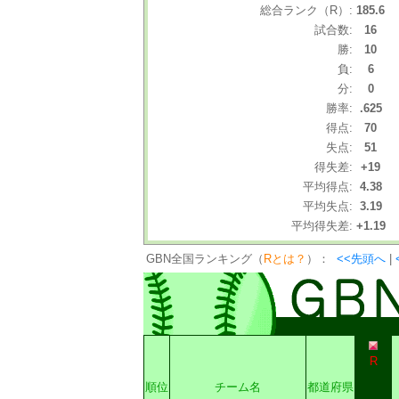
総合ランク（R）:
185.6
試合数:
16
勝:
10
負:
6
分:
0
勝率:
.625
得点:
70
失点:
51
得失差:
+19
平均得点:
4.38
平均失点:
3.19
平均得失差:
+1.19
GBN全国ランキング（
Rとは？
）：
<<先頭へ
|
R
順位
チーム名
都道府県