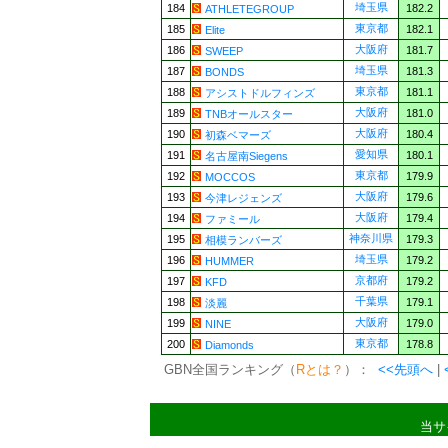
埼玉県
184
182.2
ATHLETEGROUP
東京都
185
182.1
Elite
大阪府
186
181.7
SWEEP
埼玉県
187
181.3
BONDS
東京都
188
181.1
アシストドルフィンズ
大阪府
189
181.0
TNBオールスター
大阪府
190
180.4
初森ベマーズ
愛知県
191
180.1
名古屋南Siegens
東京都
192
179.9
MOCCOS
大阪府
193
179.6
今津レジェンズ
大阪府
194
179.4
ファミール
神奈川県
195
179.3
相模ランバーズ
埼玉県
196
179.2
HUMMER
京都府
197
179.2
KFD
千葉県
198
179.1
淡麗
大阪府
199
179.0
NINE
東京都
200
178.8
Diamonds
GBN全国ランキング（
Rとは？
）：
<<先頭へ
|
当サ