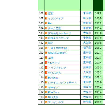
東京都
101
211.2
軍団
埼玉県
102
210.8
インスパイア
愛知県
103
210.2
Rex
東京都
104
209.4
チーム若葉
大阪府
105
209.0
河内長野ルーキーズ
千葉県
106
208.9
我孫子フラワーズ
大阪府
107
208.8
絆'Z
福岡県
108
208.3
三陽工業株式会社
東京都
109
207.7
SAMURAI.BOYS
東京都
110
207.7
花道
東京都
111
207.4
Y.Sクラブ
兵庫県
112
207.3
ドリフトキング
大阪府
113
207.2
やけんども
愛知県
114
207.1
Be-Goes
東京都
115
206.6
シャイニングウィザード
福岡県
116
206.4
ボーイズ
大阪府
117
205.4
FreeDom
大阪府
118
205.1
DKK大阪
埼玉県
119
204.9
ファイナルズ