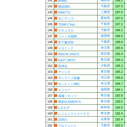
福岡県
141
198.2
Buddy
大阪府
142
197.9
桃谷BBC
三重県
143
197.6
KIMOTO
愛知県
144
197.6
タンデンズ
千葉県
145
197.2
TEAM Chad
大阪府
146
196.2
ナチュラル
福岡県
147
196.0
ジャンボ福間
千葉県
148
195.8
木下藤吉郎
埼玉県
149
195.6
メカニック
東京都
150
195.4
NIHON UNIV'S
東京都
151
195.4
EAST WEST
大阪府
152
195.3
死球会
東京都
153
195.2
アパッチ
埼玉県
154
195.0
サンライズ加藤
埼玉県
155
194.7
サンヒットBBC
福岡県
156
194.1
メジャー
東京都
157
193.9
成城ソネッツ
東京都
158
193.0
博多ELEMENTS
岐阜県
159
192.6
C.E.G.P
東京都
160
192.4
レジェンドシャークス
兵庫県
161
192.4
ZERO
大阪府
162
192.0
アルフォート