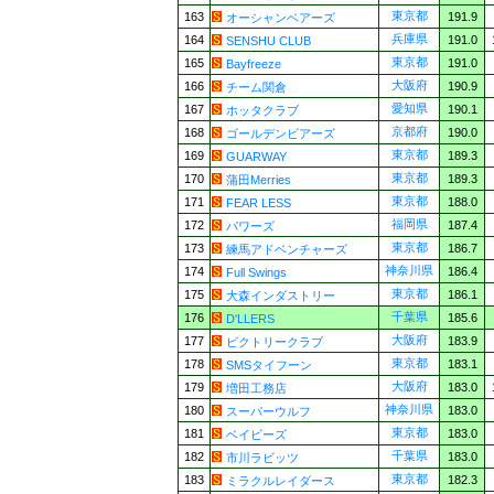
東京都
163
191.9
オーシャンベアーズ
兵庫県
164
191.0
SENSHU CLUB
東京都
165
191.0
Bayfreeze
大阪府
166
190.9
チーム関倉
愛知県
167
190.1
ホッタクラブ
京都府
168
190.0
ゴールデンビアーズ
東京都
169
189.3
GUARWAY
東京都
170
189.3
蒲田Merries
東京都
171
188.0
FEAR LESS
福岡県
172
187.4
パワーズ
東京都
173
186.7
練馬アドベンチャーズ
神奈川県
174
186.4
Full Swings
東京都
175
186.1
大森インダストリー
千葉県
176
185.6
D'LLERS
大阪府
177
183.9
ビクトリークラブ
東京都
178
183.1
SMSタイフーン
大阪府
179
183.0
増田工務店
神奈川県
180
183.0
スーパーウルフ
東京都
181
183.0
ベイビーズ
千葉県
182
183.0
市川ラビッツ
東京都
183
182.3
ミラクルレイダース