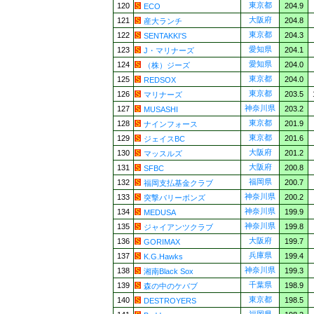
東京都
120
204.9
ECO
大阪府
121
204.8
産大ランチ
東京都
122
204.3
SENTAKKI'S
愛知県
123
204.1
J・マリナーズ
愛知県
124
204.0
（株）ジーズ
東京都
125
204.0
REDSOX
東京都
126
203.5
マリナーズ
神奈川県
127
203.2
MUSASHI
東京都
128
201.9
ナインフォース
東京都
129
201.6
ジェイスBC
大阪府
130
201.2
マッスルズ
大阪府
131
200.8
SFBC
福岡県
132
200.7
福岡支払基金クラブ
神奈川県
133
200.2
突撃バリーボンズ
神奈川県
134
199.9
MEDUSA
神奈川県
135
199.8
ジャイアンツクラブ
大阪府
136
199.7
GORIMAX
兵庫県
137
199.4
K.G.Hawks
神奈川県
138
199.3
湘南Black Sox
千葉県
139
198.9
森の中のケバブ
東京都
140
198.5
DESTROYERS