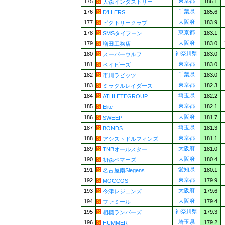
東京都
175
186.1
大森インダストリー
千葉県
176
185.6
D'LLERS
大阪府
177
183.9
ビクトリークラブ
東京都
178
183.1
SMSタイフーン
大阪府
179
183.0
増田工務店
神奈川県
180
183.0
スーパーウルフ
東京都
181
183.0
ベイビーズ
千葉県
182
183.0
市川ラビッツ
東京都
183
182.3
ミラクルレイダース
埼玉県
184
182.2
ATHLETEGROUP
東京都
185
182.1
Elite
大阪府
186
181.7
SWEEP
埼玉県
187
181.3
BONDS
東京都
188
181.1
アシストドルフィンズ
大阪府
189
181.0
TNBオールスター
大阪府
190
180.4
初森ベマーズ
愛知県
191
180.1
名古屋南Siegens
東京都
192
179.9
MOCCOS
大阪府
193
179.6
今津レジェンズ
大阪府
194
179.4
ファミール
神奈川県
195
179.3
相模ランバーズ
埼玉県
196
179.2
HUMMER