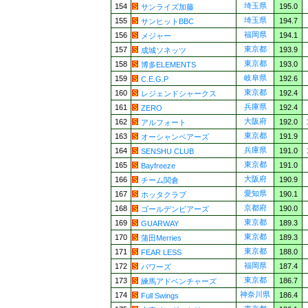
埼玉県
154
195.0
サンライズ加藤
埼玉県
155
194.7
サンヒットBBC
福岡県
156
194.1
メジャー
東京都
157
193.9
成城ソネッツ
東京都
158
193.0
博多ELEMENTS
岐阜県
159
192.6
C.E.G.P
東京都
160
192.4
レジェンドシャークス
兵庫県
161
192.4
ZERO
大阪府
162
192.0
アルフォート
東京都
163
191.9
オーシャンベアーズ
兵庫県
164
191.0
SENSHU CLUB
東京都
165
191.0
Bayfreeze
大阪府
166
190.9
チーム関倉
愛知県
167
190.1
ホッタクラブ
京都府
168
190.0
ゴールデンビアーズ
東京都
169
189.3
GUARWAY
東京都
170
189.3
蒲田Merries
東京都
171
188.0
FEAR LESS
福岡県
172
187.4
パワーズ
東京都
173
186.7
練馬アドベンチャーズ
神奈川県
174
186.4
Full Swings