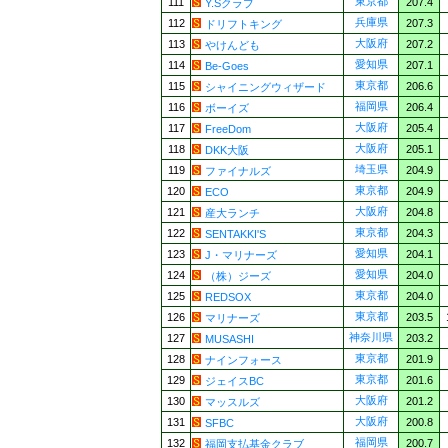
東京都
111
207.4
Y.Sクラブ
兵庫県
112
207.3
ドリフトキング
大阪府
113
207.2
やけんども
愛知県
114
207.1
Be-Goes
東京都
115
206.6
シャイニングウィザード
福岡県
116
206.4
ボーイズ
大阪府
117
205.4
FreeDom
大阪府
118
205.1
DKK大阪
埼玉県
119
204.9
ファイナルズ
東京都
120
204.9
ECO
大阪府
121
204.8
産大ランチ
東京都
122
204.3
SENTAKKI'S
愛知県
123
204.1
J・マリナーズ
愛知県
124
204.0
（株）ジーズ
東京都
125
204.0
REDSOX
東京都
126
203.5
マリナーズ
神奈川県
127
203.2
MUSASHI
東京都
128
201.9
ナインフォース
東京都
129
201.6
ジェイスBC
大阪府
130
201.2
マッスルズ
大阪府
131
200.8
SFBC
福岡県
132
200.7
福岡支払基金クラブ