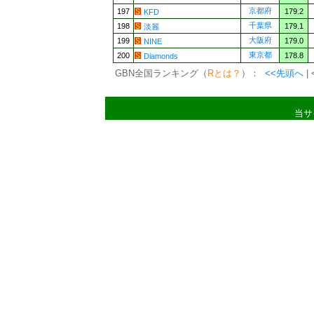
京都府
197
179.2
KFD
千葉県
198
179.1
淡麗
大阪府
199
179.0
NINE
東京都
200
178.8
Diamonds
GBN全国ランキング（
Rとは？
）：
<<先頭へ
|
当サ