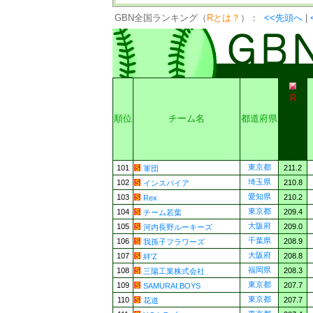
GBN全国ランキング（
Rとは？
）：
<<先頭へ
|
R
順位
チーム名
都道府県
東京都
101
211.2
軍団
埼玉県
102
210.8
インスパイア
愛知県
103
210.2
Rex
東京都
104
209.4
チーム若葉
大阪府
105
209.0
河内長野ルーキーズ
千葉県
106
208.9
我孫子フラワーズ
大阪府
107
208.8
絆'Z
福岡県
108
208.3
三陽工業株式会社
東京都
109
207.7
SAMURAI.BOYS
東京都
110
207.7
花道