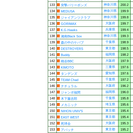
神奈川県
133
200.2
突撃バリーボンズ
神奈川県
134
199.9
MEDUSA
神奈川県
135
199.8
ジャイアンツクラブ
大阪府
136
199.7
GORIMAX
兵庫県
137
199.4
K.G.Hawks
神奈川県
138
199.3
湘南Black Sox
千葉県
139
198.9
森の中のケバブ
東京都
140
198.5
DESTROYERS
福岡県
141
198.2
Buddy
大阪府
142
197.9
桃谷BBC
三重県
143
197.6
KIMOTO
愛知県
144
197.6
タンデンズ
千葉県
145
197.2
TEAM Chad
大阪府
146
196.2
ナチュラル
福岡県
147
196.0
ジャンボ福間
千葉県
148
195.8
木下藤吉郎
埼玉県
149
195.6
メカニック
東京都
150
195.4
NIHON UNIV'S
東京都
151
195.4
EAST WEST
大阪府
152
195.3
死球会
東京都
153
195.2
アパッチ