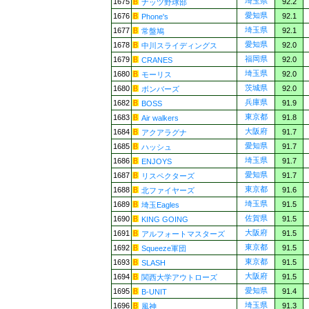
埼玉県
1675
92.2
ナッツ野球部
愛知県
1676
92.1
Phone's
埼玉県
1677
92.1
常盤鳩
愛知県
1678
92.0
中川スライディングス
福岡県
1679
92.0
CRANES
埼玉県
1680
92.0
モーリス
茨城県
1680
92.0
ボンバーズ
兵庫県
1682
91.9
BOSS
東京都
1683
91.8
Air walkers
大阪府
1684
91.7
アクアラグナ
愛知県
1685
91.7
ハッシュ
埼玉県
1686
91.7
ENJOYS
愛知県
1687
91.7
リスペクターズ
東京都
1688
91.6
北ファイヤーズ
埼玉県
1689
91.5
埼玉Eagles
佐賀県
1690
91.5
KING GOING
大阪府
1691
91.5
アルフォートマスターズ
東京都
1692
91.5
Squeeze軍団
東京都
1693
91.5
SLASH
大阪府
1694
91.5
関西大学アウトローズ
愛知県
1695
91.4
B-UNIT
埼玉県
1696
91.3
風神