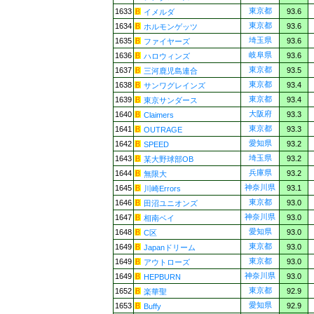
東京都
1633
93.6
イメルダ
東京都
1634
93.6
ホルモンゲッツ
埼玉県
1635
93.6
ファイヤーズ
岐阜県
1636
93.6
ハロウィンズ
東京都
1637
93.5
三河鹿児島連合
東京都
1638
93.4
サンワグレインズ
東京都
1639
93.4
東京サンダース
大阪府
1640
93.3
Claimers
東京都
1641
93.3
OUTRAGE
愛知県
1642
93.2
SPEED
埼玉県
1643
93.2
某大野球部OB
兵庫県
1644
93.2
無限大
神奈川県
1645
93.1
川崎Errors
東京都
1646
93.0
田沼ユニオンズ
神奈川県
1647
93.0
相南ベイ
愛知県
1648
93.0
C区
東京都
1649
93.0
Japanドリーム
東京都
1649
93.0
アウトローズ
神奈川県
1649
93.0
HEPBURN
東京都
1652
92.9
楽華聖
愛知県
1653
92.9
Buffy