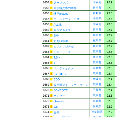
大阪府
1654
92.9
アーソンズ
東京都
1655
92.9
東京観光専門学校
愛知県
1656
92.8
球屋pistons
埼玉県
1657
92.8
ゴールドフォーカス
大阪府
1658
92.8
ALL IN
東京都
1659
92.7
銀座アルタス
兵庫県
1660
92.7
JAM
福岡県
1661
92.7
北九Pitbulls
岐阜県
1662
92.7
ピノオリジナル
東京都
1663
92.6
チャーリーズ
兵庫県
1664
92.6
T.S.K
東京都
1665
92.6
J
東京都
1666
92.5
ベルティックス
東京都
1667
92.4
RYUJIES
大阪府
1668
92.4
EDO
東京都
1669
92.4
五反田タイ－ファイターズ
千葉県
1670
92.4
BOYCOTT
東京都
1671
92.3
ハンタース
東京都
1672
92.3
cherry's
兵庫県
1673
92.2
WS
神奈川県
1674
92.2
冨嶽