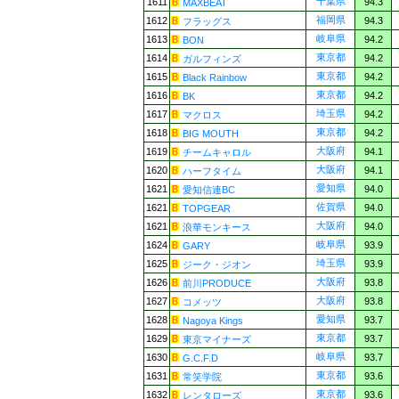
千葉県
1611
94.3
MAXBEAT
福岡県
1612
94.3
フラッグス
岐阜県
1613
94.2
BON
東京都
1614
94.2
ガルフィンズ
東京都
1615
94.2
Black Rainbow
東京都
1616
94.2
BK
埼玉県
1617
94.2
マクロス
東京都
1618
94.2
BIG MOUTH
大阪府
1619
94.1
チームキャロル
大阪府
1620
94.1
ハーフタイム
愛知県
1621
94.0
愛知信連BC
佐賀県
1621
94.0
TOPGEAR
大阪府
1621
94.0
浪華モンキース
岐阜県
1624
93.9
GARY
埼玉県
1625
93.9
ジーク・ジオン
大阪府
1626
93.8
前川PRODUCE
大阪府
1627
93.8
コメッツ
愛知県
1628
93.7
Nagoya Kings
東京都
1629
93.7
東京マイナーズ
岐阜県
1630
93.7
G.C.F.D
東京都
1631
93.6
常笑学院
東京都
1632
93.6
レンタローズ