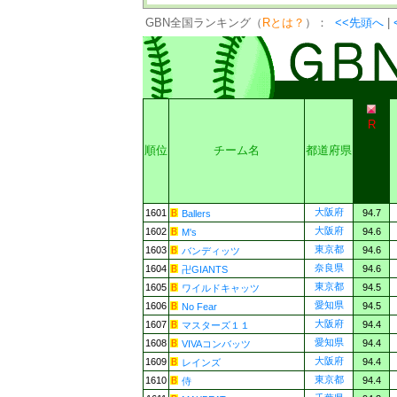
GBN全国ランキング（
Rとは？
）：
<<先頭へ
|
R
順位
チーム名
都道府県
大阪府
1601
94.7
Ballers
大阪府
1602
94.6
M's
東京都
1603
94.6
バンディッツ
奈良県
1604
94.6
卍GIANTS
東京都
1605
94.5
ワイルドキャッツ
愛知県
1606
94.5
No Fear
大阪府
1607
94.4
マスターズ１１
愛知県
1608
94.4
VIVAコンバッツ
大阪府
1609
94.4
レインズ
東京都
1610
94.4
侍