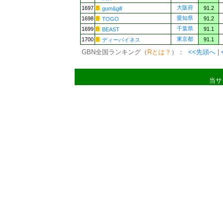
大阪府
1697
91.2
gum&gill
愛知県
1698
91.2
TOGO
千葉県
1699
91.1
BEAST
東京都
1700
91.1
ディーパイネス
GBN全国ランキング（
Rとは？
）：
<<先頭へ
|
当サ