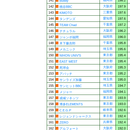
福岡県
141
198.2
Buddy
大阪府
142
197.9
桃谷BBC
三重県
143
197.6
KIMOTO
愛知県
144
197.6
タンデンズ
千葉県
145
197.2
TEAM Chad
大阪府
146
196.2
ナチュラル
福岡県
147
196.0
ジャンボ福間
千葉県
148
195.8
木下藤吉郎
埼玉県
149
195.6
メカニック
東京都
150
195.4
NIHON UNIV'S
東京都
151
195.4
EAST WEST
大阪府
152
195.3
死球会
東京都
153
195.2
アパッチ
埼玉県
154
195.0
サンライズ加藤
埼玉県
155
194.7
サンヒットBBC
福岡県
156
194.1
メジャー
東京都
157
193.9
成城ソネッツ
東京都
158
193.0
博多ELEMENTS
岐阜県
159
192.6
C.E.G.P
東京都
160
192.4
レジェンドシャークス
兵庫県
161
192.4
ZERO
大阪府
162
192.0
アルフォート