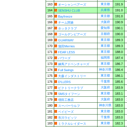
東京都
163
191.9
オーシャンベアーズ
兵庫県
164
191.0
SENSHU CLUB
東京都
165
191.0
Bayfreeze
大阪府
166
190.9
チーム関倉
愛知県
167
190.1
ホッタクラブ
京都府
168
190.0
ゴールデンビアーズ
東京都
169
189.3
GUARWAY
東京都
170
189.3
蒲田Merries
東京都
171
188.0
FEAR LESS
福岡県
172
187.4
パワーズ
東京都
173
186.7
練馬アドベンチャーズ
神奈川県
174
186.4
Full Swings
東京都
175
186.1
大森インダストリー
千葉県
176
185.6
D'LLERS
大阪府
177
183.9
ビクトリークラブ
東京都
178
183.1
SMSタイフーン
大阪府
179
183.0
増田工務店
神奈川県
180
183.0
スーパーウルフ
東京都
181
183.0
ベイビーズ
千葉県
182
183.0
市川ラビッツ
東京都
183
182.3
ミラクルレイダース