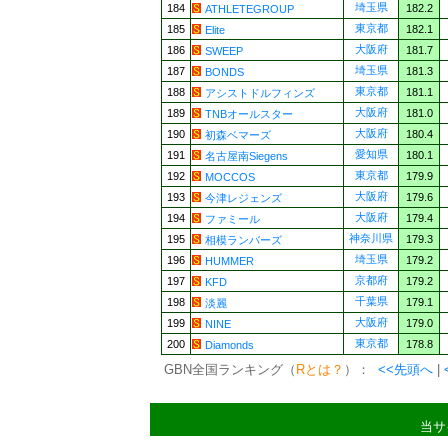
埼玉県
184
182.2
ATHLETEGROUP
東京都
185
182.1
Elite
大阪府
186
181.7
SWEEP
埼玉県
187
181.3
BONDS
東京都
188
181.1
アシストドルフィンズ
大阪府
189
181.0
TNBオールスター
大阪府
190
180.4
初森ベマーズ
愛知県
191
180.1
名古屋南Siegens
東京都
192
179.9
MOCCOS
大阪府
193
179.6
今津レジェンズ
大阪府
194
179.4
ファミール
神奈川県
195
179.3
相模ランバーズ
埼玉県
196
179.2
HUMMER
京都府
197
179.2
KFD
千葉県
198
179.1
淡麗
大阪府
199
179.0
NINE
東京都
200
178.8
Diamonds
GBN全国ランキング（
Rとは？
）：
<<先頭へ
|
当サ