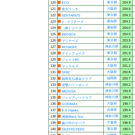
東京都
120
204.9
ECO
大阪府
121
204.8
産大ランチ
東京都
122
204.3
SENTAKKI'S
愛知県
123
204.1
J・マリナーズ
愛知県
124
204.0
（株）ジーズ
東京都
125
204.0
REDSOX
東京都
126
203.5
マリナーズ
神奈川県
127
203.2
MUSASHI
東京都
128
201.9
ナインフォース
東京都
129
201.6
ジェイスBC
大阪府
130
201.2
マッスルズ
大阪府
131
200.8
SFBC
福岡県
132
200.7
福岡支払基金クラブ
神奈川県
133
200.2
突撃バリーボンズ
神奈川県
134
199.9
MEDUSA
神奈川県
135
199.8
ジャイアンツクラブ
大阪府
136
199.7
GORIMAX
兵庫県
137
199.4
K.G.Hawks
神奈川県
138
199.3
湘南Black Sox
千葉県
139
198.9
森の中のケバブ
東京都
140
198.5
DESTROYERS