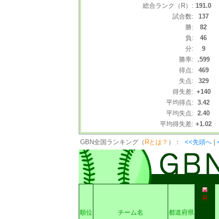
総合ランク（R）:
191.0
試合数:
137
勝:
82
負:
46
分:
9
勝率:
.599
得点:
469
失点:
329
得失差:
+140
平均得点:
3.42
平均失点:
2.40
平均得失差:
+1.02
GBN全国ランキング（
Rとは？
）：
<<先頭へ
|
R
順位
チーム名
都道府県