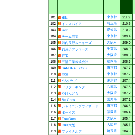
東京都
101
211.2
軍団
埼玉県
102
210.8
インスパイア
愛知県
103
210.2
Rex
東京都
104
209.4
チーム若葉
大阪府
105
209.0
河内長野ルーキーズ
千葉県
106
208.9
我孫子フラワーズ
大阪府
107
208.8
絆'Z
福岡県
108
208.3
三陽工業株式会社
東京都
109
207.7
SAMURAI.BOYS
東京都
110
207.7
花道
東京都
111
207.4
Y.Sクラブ
兵庫県
112
207.3
ドリフトキング
大阪府
113
207.2
やけんども
愛知県
114
207.1
Be-Goes
東京都
115
206.6
シャイニングウィザード
福岡県
116
206.4
ボーイズ
大阪府
117
205.4
FreeDom
大阪府
118
205.1
DKK大阪
埼玉県
119
204.9
ファイナルズ