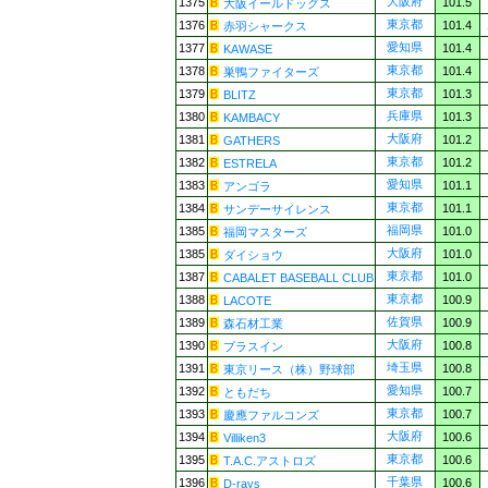
大阪府
1375
101.5
大阪イールドッグス
東京都
1376
101.4
赤羽シャークス
愛知県
1377
101.4
KAWASE
東京都
1378
101.4
巣鴨ファイターズ
東京都
1379
101.3
BLITZ
兵庫県
1380
101.3
KAMBACY
大阪府
1381
101.2
GATHERS
東京都
1382
101.2
ESTRELA
愛知県
1383
101.1
アンゴラ
東京都
1384
101.1
サンデーサイレンス
福岡県
1385
101.0
福岡マスターズ
大阪府
1385
101.0
ダイショウ
東京都
1387
101.0
CABALET BASEBALL CLUB
東京都
1388
100.9
LACOTE
佐賀県
1389
100.9
森石材工業
大阪府
1390
100.8
プラスイン
埼玉県
1391
100.8
東京リース（株）野球部
愛知県
1392
100.7
ともだち
東京都
1393
100.7
慶應ファルコンズ
大阪府
1394
100.6
Villiken3
東京都
1395
100.6
T.A.C.アストロズ
千葉県
1396
100.6
D-rays