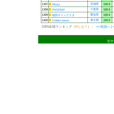
茨城県
1397
100.6
Rboys
千葉県
1398
100.6
PHOENIX
愛知県
1399
100.6
植田ギャングスタ
東京都
1400
100.5
Golden towns
GBN全国ランキング（
Rとは？
）：
<<先頭へ
|
当サ