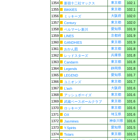
東京都
1354
102.1
新宿十二社マックス
東京都
1355
102.1
BIKKIES
大阪府
1356
102.0
ミッキーズ
東京都
1357
102.0
Century
愛知県
1358
101.9
ベルマーレ新川
京都府
1359
101.9
LINES
東京都
1360
101.9
GANDHIES
東京都
1361
101.8
おかん図
兵庫県
1362
101.8
レッドスターズ
東京都
1363
101.8
Candarm
静岡県
1364
101.8
Legends
愛知県
1365
101.7
LEGEND
東京都
1366
101.7
ユニオンズ
大阪府
1367
101.6
L'ash
東京都
1368
101.6
アッシュボーイズ
東京都
1369
101.6
武蔵ベースボールクラブ
東京都
1370
101.6
ロッキーズ
埼玉県
1371
101.6
OX
神奈川県
1372
101.6
Jasmines
愛知県
1373
101.5
Y.Spirits
東京都
1374
101.5
Tstars