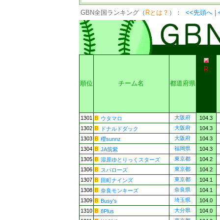
GBN全国ランキング（
Rとは？
）：
<<先頭へ
|
R
順位
チーム名
都道府県
大阪府
1301
104.3
ウタマロ
大阪府
1302
104.3
ドナルドダック
大阪府
1303
104.3
櫻sunnz
福岡県
1304
104.3
JA筑紫
東京都
1305
104.2
湿原ゆとりっくスターズ
東京都
1306
104.2
スパローズ
東京都
1307
104.1
田町ナインズ
奈良県
1308
104.1
奈良モンキーズ
埼玉県
1309
104.0
Busy's
大分県
1310
104.0
8Plus