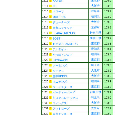
東京都
1311
104.0
KAJIYA
大阪府
1311
104.0
NII
岐阜県
1313
103.9
ドワーフ
福岡県
1314
103.9
MOGURA
大阪府
1315
103.8
チューターズ
京都府
1316
103.8
京都スクラッチ
神奈川県
1317
103.8
EBARA FRIENDS
和歌山県
1318
103.7
BOST
東京都
1319
103.6
TOKYO HAMMERS
愛知県
1320
103.4
アルタイト
福岡県
1321
103.4
やっぱトンコツ
東京都
1322
103.4
SKYHAWKS
埼玉県
1323
103.3
スータンズ
大阪府
1324
103.2
ルークス
大阪府
1325
103.2
豊中KINGS
福岡県
1326
103.2
オニセンズ
東京都
1327
103.2
ジェイスターズ
神奈川県
1328
103.1
バーディーボーイ
埼玉県
1329
103.0
川口アスレチックス
大阪府
1330
103.0
ウィングス
大阪府
1331
102.9
アウトローズ
東京都
1332
102.9
東京モンキーズ