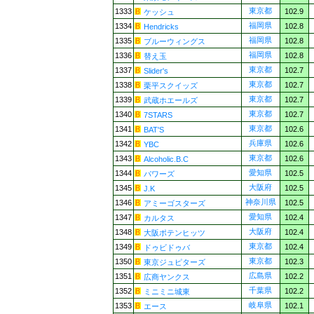
東京都
1333
102.9
ケッシュ
福岡県
1334
102.8
Hendricks
福岡県
1335
102.8
ブルーウィングス
福岡県
1336
102.8
替え玉
東京都
1337
102.7
Slider's
東京都
1338
102.7
栗平スクイッズ
東京都
1339
102.7
武蔵ホエールズ
東京都
1340
102.7
7STARS
東京都
1341
102.6
BAT'S
兵庫県
1342
102.6
YBC
東京都
1343
102.6
Alcoholic.B.C
愛知県
1344
102.5
パワーズ
大阪府
1345
102.5
J.K
神奈川県
1346
102.5
アミーゴスターズ
愛知県
1347
102.4
カルタス
大阪府
1348
102.4
大阪ポテンヒッツ
東京都
1349
102.4
ドゥビドゥバ
東京都
1350
102.3
東京ジュピターズ
広島県
1351
102.2
広商ヤンクス
千葉県
1352
102.2
ミニミニ城東
岐阜県
1353
102.1
エース