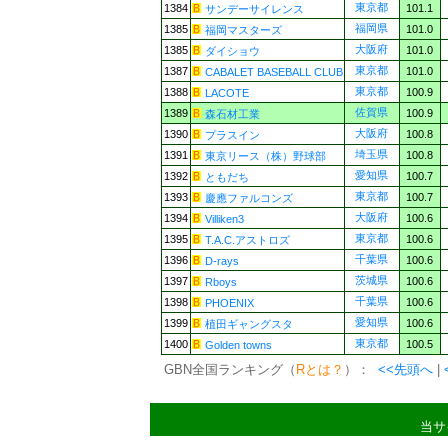
東京都
1384
101.1
サンデーサイレンス
福岡県
1385
101.0
福岡マスターズ
大阪府
1385
101.0
ダイショウ
東京都
1387
101.0
CABALET BASEBALL CLUB
東京都
1388
100.9
LACOTE
佐賀県
1389
100.9
森石材工業
大阪府
1390
100.8
プラスイン
埼玉県
1391
100.8
東京リース（株）野球部
愛知県
1392
100.7
ともだち
東京都
1393
100.7
慶應ファルコンズ
大阪府
1394
100.6
Villiken3
東京都
1395
100.6
T.A.C.アストロズ
千葉県
1396
100.6
D-rays
茨城県
1397
100.6
Rboys
千葉県
1398
100.6
PHOENIX
愛知県
1399
100.6
植田ギャングスタ
東京都
1400
100.5
Golden towns
GBN全国ランキング（
Rとは？
）：
<<先頭へ
|
当サ