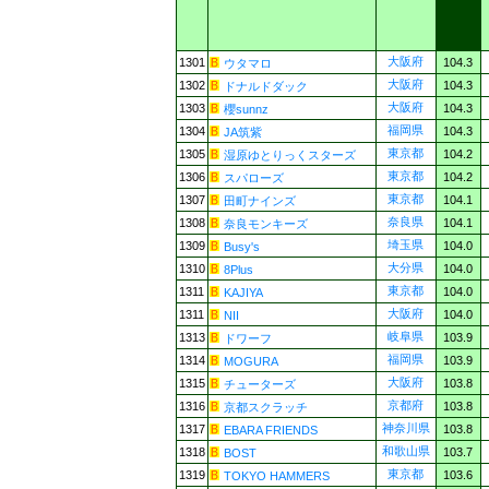
大阪府
1301
104.3
ウタマロ
大阪府
1302
104.3
ドナルドダック
大阪府
1303
104.3
櫻sunnz
福岡県
1304
104.3
JA筑紫
東京都
1305
104.2
湿原ゆとりっくスターズ
東京都
1306
104.2
スパローズ
東京都
1307
104.1
田町ナインズ
奈良県
1308
104.1
奈良モンキーズ
埼玉県
1309
104.0
Busy's
大分県
1310
104.0
8Plus
東京都
1311
104.0
KAJIYA
大阪府
1311
104.0
NII
岐阜県
1313
103.9
ドワーフ
福岡県
1314
103.9
MOGURA
大阪府
1315
103.8
チューターズ
京都府
1316
103.8
京都スクラッチ
神奈川県
1317
103.8
EBARA FRIENDS
和歌山県
1318
103.7
BOST
東京都
1319
103.6
TOKYO HAMMERS