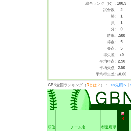
総合ランク（R）:
100.9
試合数:
2
勝:
1
負:
1
分:
0
勝率:
.500
得点:
5
失点:
5
得失差:
±0
平均得点:
2.50
平均失点:
2.50
平均得失差:
±0.00
GBN全国ランキング（
Rとは？
）：
<<先頭へ
|
R
順位
チーム名
都道府県