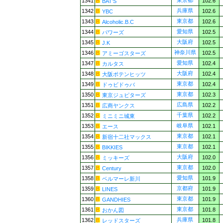
東京都
1341
102.6
BAT'S
兵庫県
1342
102.6
YBC
東京都
1343
102.6
Alcoholic.B.C
愛知県
1344
102.5
パワーズ
大阪府
1345
102.5
J.K
神奈川県
1346
102.5
アミーゴスターズ
愛知県
1347
102.4
カルタス
大阪府
1348
102.4
大阪ポテンヒッツ
東京都
1349
102.4
ドゥビドゥバ
東京都
1350
102.3
東京ジュピターズ
広島県
1351
102.2
広商ヤンクス
千葉県
1352
102.2
ミニミニ城東
岐阜県
1353
102.1
エース
東京都
1354
102.1
新宿十二社マックス
東京都
1355
102.1
BIKKIES
大阪府
1356
102.0
ミッキーズ
東京都
1357
102.0
Century
愛知県
1358
101.9
ベルマーレ新川
京都府
1359
101.9
LINES
東京都
1360
101.9
GANDHIES
東京都
1361
101.8
おかん図
兵庫県
1362
101.8
レッドスターズ