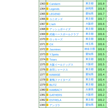
東京都
1363
101.8
Candarm
静岡県
1364
101.8
Legends
愛知県
1365
101.7
LEGEND
東京都
1366
101.7
ユニオンズ
大阪府
1367
101.6
L'ash
東京都
1368
101.6
アッシュボーイズ
東京都
1369
101.6
武蔵ベースボールクラブ
東京都
1370
101.6
ロッキーズ
埼玉県
1371
101.6
OX
神奈川県
1372
101.6
Jasmines
愛知県
1373
101.5
Y.Spirits
東京都
1374
101.5
Tstars
大阪府
1375
101.5
大阪イールドッグス
東京都
1376
101.4
赤羽シャークス
愛知県
1377
101.4
KAWASE
東京都
1378
101.4
巣鴨ファイターズ
東京都
1379
101.3
BLITZ
兵庫県
1380
101.3
KAMBACY
大阪府
1381
101.2
GATHERS
東京都
1382
101.2
ESTRELA
愛知県
1383
101.1
アンゴラ