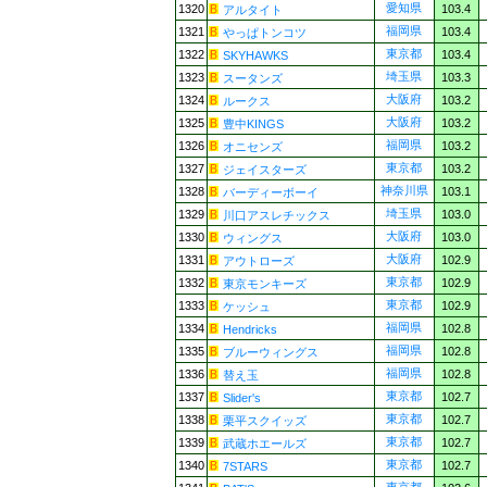
愛知県
1320
103.4
アルタイト
福岡県
1321
103.4
やっぱトンコツ
東京都
1322
103.4
SKYHAWKS
埼玉県
1323
103.3
スータンズ
大阪府
1324
103.2
ルークス
大阪府
1325
103.2
豊中KINGS
福岡県
1326
103.2
オニセンズ
東京都
1327
103.2
ジェイスターズ
神奈川県
1328
103.1
バーディーボーイ
埼玉県
1329
103.0
川口アスレチックス
大阪府
1330
103.0
ウィングス
大阪府
1331
102.9
アウトローズ
東京都
1332
102.9
東京モンキーズ
東京都
1333
102.9
ケッシュ
福岡県
1334
102.8
Hendricks
福岡県
1335
102.8
ブルーウィングス
福岡県
1336
102.8
替え玉
東京都
1337
102.7
Slider's
東京都
1338
102.7
栗平スクイッズ
東京都
1339
102.7
武蔵ホエールズ
東京都
1340
102.7
7STARS