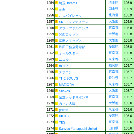
埼玉県
1254
105.9
埼玉Dreams
岡山県
1255
105.9
gish
北海道
1256
105.9
北大パイレーツ
大阪府
1257
105.9
SKTフレンディーズ
東京都
1258
105.8
ダフトファルコンズ
大阪府
1259
105.8
関西ロケッツ
大阪府
1260
105.8
富田スモッグス
愛知県
1261
105.8
和田工務店野球部
東京都
1262
105.8
オールスター
東京都
1263
105.7
ニコル
福岡県
1264
105.7
BOT'Z
東京都
1265
105.7
スポコン
愛知県
1266
105.7
THE SOUL'S
東京都
1267
105.7
MAZIORA
大阪府
1268
105.7
Snakes
東京都
1269
105.7
足立レッドリボン軍
大阪府
1270
105.6
カネカ大阪
東京都
1271
105.6
greats
愛媛県
1272
105.6
KICKS
東京都
1273
105.6
YBS
山口県
1274
105.6
Sanyou Yamaguchi United