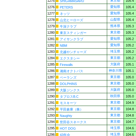
東京都
1275
105.4
SHIGAMASARU
愛知県
1276
105.4
PETERS
愛知県
1277
105.4
ネッツ
山梨県
1278
105.4
山北ヒーローズ
熊本県
1279
105.3
牛深クラブ
東京都
1280
105.3
東京スティンガー
愛知県
1281
105.2
アイサンクラブ
愛知県
1282
105.2
NBM
埼玉県
1283
105.2
北越やンチャーズ
東京都
1284
105.2
エクスタシー
大阪府
1285
105.1
Firewalls
神奈川県
1286
105.1
湘南オクトパス
東京都
1287
105.0
ベーランズ
東京都
1288
105.0
DOLPHINS
大阪府
1289
105.0
大阪ジンクス
秋田県
1290
105.0
タブロスB.C
東京都
1291
104.9
モスキーツ
東京都
1292
104.8
平田倉庫（株）
東京都
1293
104.8
Naughty
東京都
1294
104.7
世田谷スネークス
埼玉県
1295
104.6
HOT DOG
埼玉県
1296
104.6
43年会