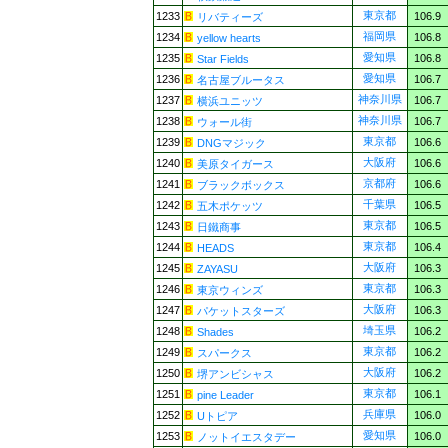
東京都
1233
106.9
リバティーズ
福岡県
1234
106.8
yellow hearts
愛知県
1235
106.8
Star Fields
愛知県
1236
106.7
名古屋ブルータス
神奈川県
1237
106.7
横浜ユニッツ
神奈川県
1238
106.7
ウォール街
東京都
1239
106.6
DNGマジック
大阪府
1240
106.6
美原タイガース
京都府
1241
106.6
ブラックボックス
千葉県
1242
106.5
五木ポケッツ
東京都
1243
106.5
日鐵商事
東京都
1244
106.4
HEADS
大阪府
1245
106.3
ZAYASU
東京都
1246
106.3
東京ウィンズ
大阪府
1247
106.3
パケットスターズ
埼玉県
1248
106.2
Shades
東京都
1249
106.2
スパークス
大阪府
1250
106.2
堺アンビシャス
東京都
1251
106.1
pine Leader
兵庫県
1252
106.0
Uトピア
愛知県
1253
106.0
ノットイエスタデー