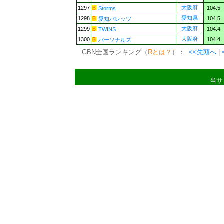
大阪府
1297
104.5
Storms
愛知県
1298
104.5
愛知バレッツ
大阪府
1299
104.4
TWINS
大阪府
1300
104.4
パーソナルズ
GBN全国ランキング（
Rとは？
）：
<<先頭へ
|
当サ