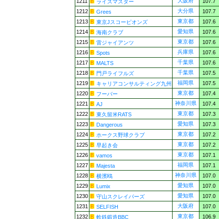
大阪府
1211
107.7
ライスマスター
大分県
1212
107.7
Grees
東京都
1213
107.6
東京Jスコーピオンズ
愛知県
1214
107.6
海南クラブ
東京都
1215
107.6
雷ジャイアンツ
兵庫県
1216
107.6
Spots
千葉県
1217
107.6
MALTS
千葉県
1218
107.5
門戸ライフルズ
福岡県
1219
107.5
キャリアコンサルティング九州
東京都
1220
107.4
フーバー
神奈川県
1221
107.4
AJ
東京都
1222
107.3
東久留米RATS
愛知県
1223
107.3
Dangerous
東京都
1224
107.2
ホークス野球クラブ
東京都
1225
107.2
早起き会
東京都
1226
107.1
vamos
福岡県
1227
107.1
Majesta
神奈川県
1228
107.0
横濱鴎
愛知県
1229
107.0
Lumix
愛知県
1230
107.0
守山スクレイパーズ
大阪府
1231
107.0
SELFISH
東京都
1232
106.9
軟鉄鍛造BBC