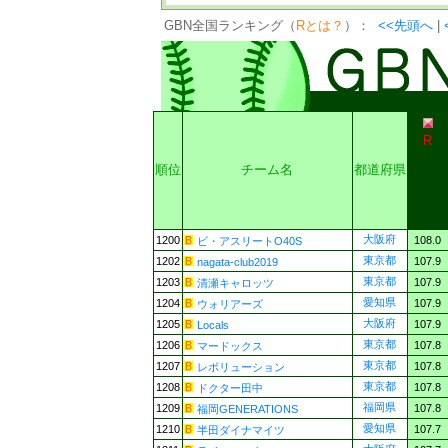
GBN全国ランキング（
Rとは？
）：
<<先頭へ
|
R
順位
チーム名
都道府県
大阪府
1200
108.0
ビ・アスリートO40S
東京都
1202
107.9
nagata-club2019
東京都
1203
107.9
清瀬キャロッツ
愛知県
1204
107.9
ウォリアーズ
大阪府
1205
107.9
Locals
東京都
1206
107.8
マードックス
東京都
1207
107.8
レボリューション
東京都
1208
107.8
ドクター田中
福岡県
1209
107.8
福岡GENERATIONS
愛知県
1210
107.7
半田ダイナマイツ