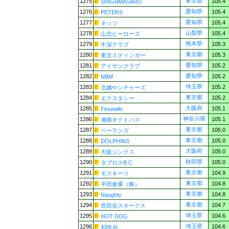
東京都
1275
105.4
SHIGAMASARU
愛知県
1276
105.4
PETERS
愛知県
1277
105.4
ネッツ
山梨県
1278
105.4
山北ヒーローズ
熊本県
1279
105.3
牛深クラブ
東京都
1280
105.3
東京スティンガー
愛知県
1281
105.2
アイサンクラブ
愛知県
1282
105.2
NBM
埼玉県
1283
105.2
北越やンチャーズ
東京都
1284
105.2
エクスタシー
大阪府
1285
105.1
Firewalls
神奈川県
1286
105.1
湘南オクトパス
東京都
1287
105.0
ベーランズ
東京都
1288
105.0
DOLPHINS
大阪府
1289
105.0
大阪ジンクス
秋田県
1290
105.0
タブロスB.C
東京都
1291
104.9
モスキーツ
東京都
1292
104.8
平田倉庫（株）
東京都
1293
104.8
Naughty
東京都
1294
104.7
世田谷スネークス
埼玉県
1295
104.6
HOT DOG
埼玉県
1296
104.6
43年会