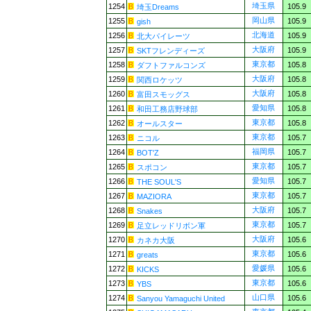
埼玉県
1254
105.9
埼玉Dreams
岡山県
1255
105.9
gish
北海道
1256
105.9
北大パイレーツ
大阪府
1257
105.9
SKTフレンディーズ
東京都
1258
105.8
ダフトファルコンズ
大阪府
1259
105.8
関西ロケッツ
大阪府
1260
105.8
富田スモッグス
愛知県
1261
105.8
和田工務店野球部
東京都
1262
105.8
オールスター
東京都
1263
105.7
ニコル
福岡県
1264
105.7
BOT'Z
東京都
1265
105.7
スポコン
愛知県
1266
105.7
THE SOUL'S
東京都
1267
105.7
MAZIORA
大阪府
1268
105.7
Snakes
東京都
1269
105.7
足立レッドリボン軍
大阪府
1270
105.6
カネカ大阪
東京都
1271
105.6
greats
愛媛県
1272
105.6
KICKS
東京都
1273
105.6
YBS
山口県
1274
105.6
Sanyou Yamaguchi United