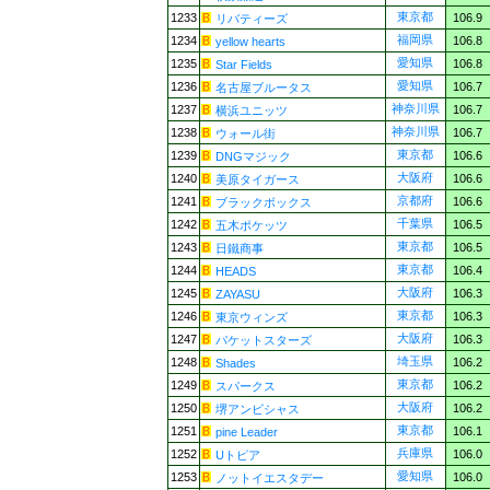
東京都
1233
106.9
リバティーズ
福岡県
1234
106.8
yellow hearts
愛知県
1235
106.8
Star Fields
愛知県
1236
106.7
名古屋ブルータス
神奈川県
1237
106.7
横浜ユニッツ
神奈川県
1238
106.7
ウォール街
東京都
1239
106.6
DNGマジック
大阪府
1240
106.6
美原タイガース
京都府
1241
106.6
ブラックボックス
千葉県
1242
106.5
五木ポケッツ
東京都
1243
106.5
日鐵商事
東京都
1244
106.4
HEADS
大阪府
1245
106.3
ZAYASU
東京都
1246
106.3
東京ウィンズ
大阪府
1247
106.3
パケットスターズ
埼玉県
1248
106.2
Shades
東京都
1249
106.2
スパークス
大阪府
1250
106.2
堺アンビシャス
東京都
1251
106.1
pine Leader
兵庫県
1252
106.0
Uトピア
愛知県
1253
106.0
ノットイエスタデー