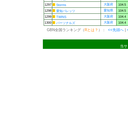
大阪府
1297
104.5
Storms
愛知県
1298
104.5
愛知バレッツ
大阪府
1299
104.4
TWINS
大阪府
1300
104.4
パーソナルズ
GBN全国ランキング（
Rとは？
）：
<<先頭へ
|
当サ