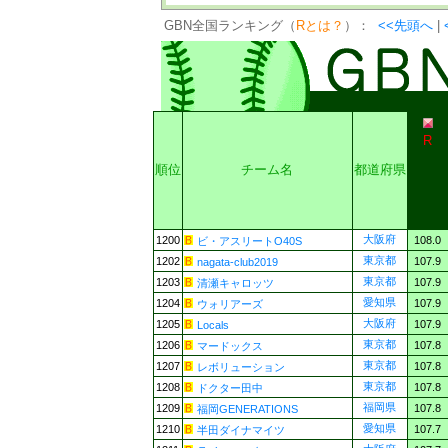
GBN全国ランキング（
Rとは？
）：
<<先頭へ
|
R
順位
チーム名
都道府県
大阪府
1200
108.0
ビ・アスリートO40S
東京都
1202
107.9
nagata-club2019
東京都
1203
107.9
清瀬キャロッツ
愛知県
1204
107.9
ウォリアーズ
大阪府
1205
107.9
Locals
東京都
1206
107.8
マードックス
東京都
1207
107.8
レボリューション
東京都
1208
107.8
ドクター田中
福岡県
1209
107.8
福岡GENERATIONS
愛知県
1210
107.7
半田ダイナマイツ