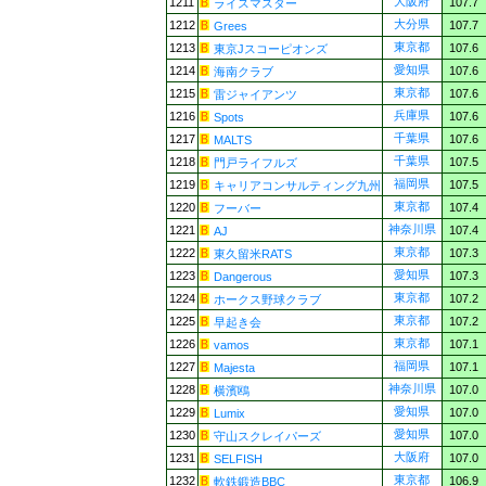
大阪府
1211
107.7
ライスマスター
大分県
1212
107.7
Grees
東京都
1213
107.6
東京Jスコーピオンズ
愛知県
1214
107.6
海南クラブ
東京都
1215
107.6
雷ジャイアンツ
兵庫県
1216
107.6
Spots
千葉県
1217
107.6
MALTS
千葉県
1218
107.5
門戸ライフルズ
福岡県
1219
107.5
キャリアコンサルティング九州
東京都
1220
107.4
フーバー
神奈川県
1221
107.4
AJ
東京都
1222
107.3
東久留米RATS
愛知県
1223
107.3
Dangerous
東京都
1224
107.2
ホークス野球クラブ
東京都
1225
107.2
早起き会
東京都
1226
107.1
vamos
福岡県
1227
107.1
Majesta
神奈川県
1228
107.0
横濱鴎
愛知県
1229
107.0
Lumix
愛知県
1230
107.0
守山スクレイパーズ
大阪府
1231
107.0
SELFISH
東京都
1232
106.9
軟鉄鍛造BBC