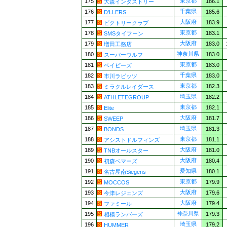
東京都
175
186.1
大森インダストリー
千葉県
176
185.6
D'LLERS
大阪府
177
183.9
ビクトリークラブ
東京都
178
183.1
SMSタイフーン
大阪府
179
183.0
増田工務店
神奈川県
180
183.0
スーパーウルフ
東京都
181
183.0
ベイビーズ
千葉県
182
183.0
市川ラビッツ
東京都
183
182.3
ミラクルレイダース
埼玉県
184
182.2
ATHLETEGROUP
東京都
185
182.1
Elite
大阪府
186
181.7
SWEEP
埼玉県
187
181.3
BONDS
東京都
188
181.1
アシストドルフィンズ
大阪府
189
181.0
TNBオールスター
大阪府
190
180.4
初森ベマーズ
愛知県
191
180.1
名古屋南Siegens
東京都
192
179.9
MOCCOS
大阪府
193
179.6
今津レジェンズ
大阪府
194
179.4
ファミール
神奈川県
195
179.3
相模ランバーズ
埼玉県
196
179.2
HUMMER