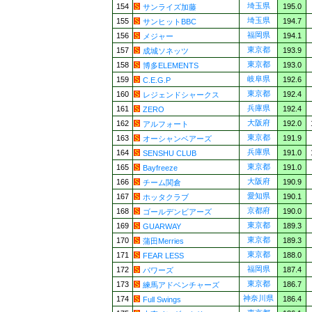
埼玉県
154
195.0
サンライズ加藤
埼玉県
155
194.7
サンヒットBBC
福岡県
156
194.1
メジャー
東京都
157
193.9
成城ソネッツ
東京都
158
193.0
博多ELEMENTS
岐阜県
159
192.6
C.E.G.P
東京都
160
192.4
レジェンドシャークス
兵庫県
161
192.4
ZERO
大阪府
162
192.0
アルフォート
東京都
163
191.9
オーシャンベアーズ
兵庫県
164
191.0
SENSHU CLUB
東京都
165
191.0
Bayfreeze
大阪府
166
190.9
チーム関倉
愛知県
167
190.1
ホッタクラブ
京都府
168
190.0
ゴールデンビアーズ
東京都
169
189.3
GUARWAY
東京都
170
189.3
蒲田Merries
東京都
171
188.0
FEAR LESS
福岡県
172
187.4
パワーズ
東京都
173
186.7
練馬アドベンチャーズ
神奈川県
174
186.4
Full Swings