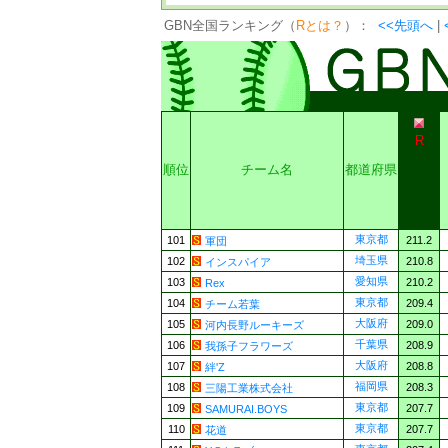
GBN全国ランキング（
Rとは？
）：
<<先頭へ
|
R
順位
チーム名
都道府県
東京都
101
211.2
軍団
埼玉県
102
210.8
インスパイア
愛知県
103
210.2
Rex
東京都
104
209.4
チーム若葉
大阪府
105
209.0
河内長野ルーキーズ
千葉県
106
208.9
我孫子フラワーズ
大阪府
107
208.8
絆'Z
福岡県
108
208.3
三陽工業株式会社
東京都
109
207.7
SAMURAI.BOYS
東京都
110
207.7
花道