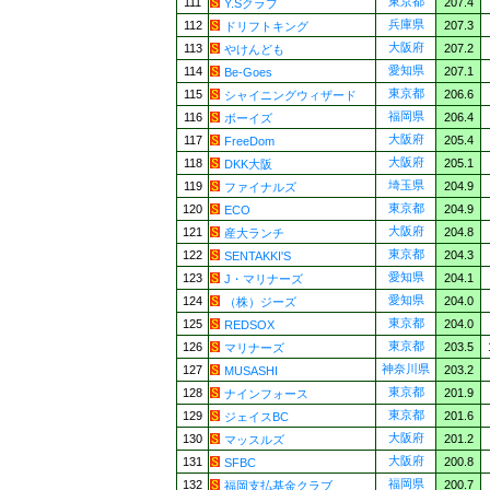
東京都
111
207.4
Y.Sクラブ
兵庫県
112
207.3
ドリフトキング
大阪府
113
207.2
やけんども
愛知県
114
207.1
Be-Goes
東京都
115
206.6
シャイニングウィザード
福岡県
116
206.4
ボーイズ
大阪府
117
205.4
FreeDom
大阪府
118
205.1
DKK大阪
埼玉県
119
204.9
ファイナルズ
東京都
120
204.9
ECO
大阪府
121
204.8
産大ランチ
東京都
122
204.3
SENTAKKI'S
愛知県
123
204.1
J・マリナーズ
愛知県
124
204.0
（株）ジーズ
東京都
125
204.0
REDSOX
東京都
126
203.5
マリナーズ
神奈川県
127
203.2
MUSASHI
東京都
128
201.9
ナインフォース
東京都
129
201.6
ジェイスBC
大阪府
130
201.2
マッスルズ
大阪府
131
200.8
SFBC
福岡県
132
200.7
福岡支払基金クラブ