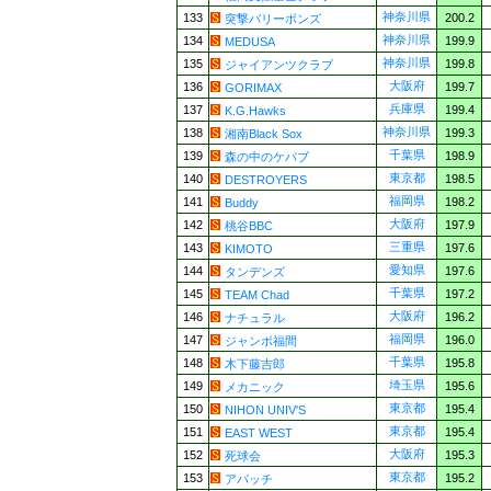
神奈川県
133
200.2
突撃バリーボンズ
神奈川県
134
199.9
MEDUSA
神奈川県
135
199.8
ジャイアンツクラブ
大阪府
136
199.7
GORIMAX
兵庫県
137
199.4
K.G.Hawks
神奈川県
138
199.3
湘南Black Sox
千葉県
139
198.9
森の中のケバブ
東京都
140
198.5
DESTROYERS
福岡県
141
198.2
Buddy
大阪府
142
197.9
桃谷BBC
三重県
143
197.6
KIMOTO
愛知県
144
197.6
タンデンズ
千葉県
145
197.2
TEAM Chad
大阪府
146
196.2
ナチュラル
福岡県
147
196.0
ジャンボ福間
千葉県
148
195.8
木下藤吉郎
埼玉県
149
195.6
メカニック
東京都
150
195.4
NIHON UNIV'S
東京都
151
195.4
EAST WEST
大阪府
152
195.3
死球会
東京都
153
195.2
アパッチ