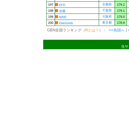
京都府
197
179.2
KFD
千葉県
198
179.1
淡麗
大阪府
199
179.0
NINE
東京都
200
178.8
Diamonds
GBN全国ランキング（
Rとは？
）：
<<先頭へ
|
当サ