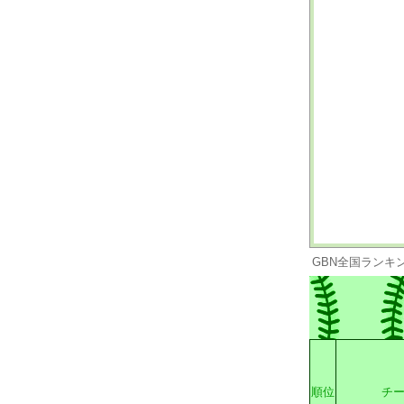
GBN全国ランキ
順位
チ