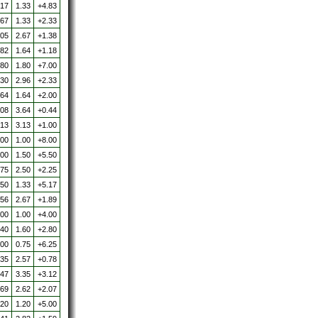
.17
1.33
+4.83
.67
1.33
+2.33
.05
2.67
+1.38
.82
1.64
+1.18
.80
1.80
+7.00
.30
2.96
+2.33
.64
1.64
+2.00
.08
3.64
+0.44
.13
3.13
+1.00
.00
1.00
+8.00
.00
1.50
+5.50
.75
2.50
+2.25
.50
1.33
+5.17
.56
2.67
+1.89
.00
1.00
+4.00
.40
1.60
+2.80
.00
0.75
+6.25
.35
2.57
+0.78
.47
3.35
+3.12
.69
2.62
+2.07
.20
1.20
+5.00