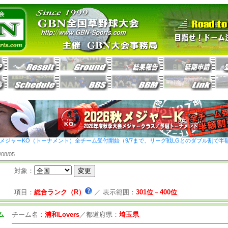
26秋メジャーKO（トーナメント）全チーム受付開始（9/7まで、リーグ戦LGとのダブル割で半
8/05
対象：
項目：
総合ランク（R）
／
表示範囲：
301位
－
400位
ム
チーム名：
浦和Lovers
／
都道府県：
埼玉県