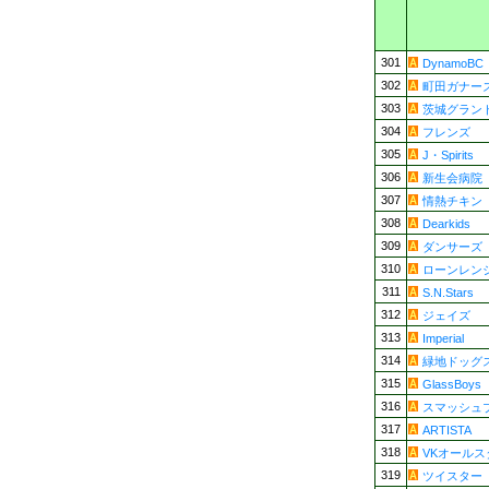
301
DynamoBC
302
町田ガナー
303
茨城グラン
304
フレンズ
305
J・Spirits
306
新生会病院
307
情熱チキン
308
Dearkids
309
ダンサーズ
310
ローンレン
311
S.N.Stars
312
ジェイズ
313
Imperial
314
緑地ドッグ
315
GlassBoys
316
スマッシュ
317
ARTISTA
318
VKオールス
319
ツイスター