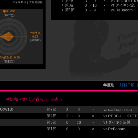
第4節
3
-
9
×
vs
REDBULL K
※全国順位｜大阪府順位
第3節
vs
ダイキン淀川
0
-
10
×
第1節
8
-
9
×
vs
ReBooorn
勝率 .000
(
2657
位)
平均失点
9.25
(
2880
位)
平均得失差 -6.00
(
2812
位)
年度別
｜
対戦日順
4戦 0勝 4敗 0分／得点13／失点37
(W1B)
第7節
2
-
9
×
vs
east open sea
第4節
3
-
9
×
vs
REDBULL KYOT
第3節
vs
ダイキン淀川
0
-
10
×
第1節
8
-
9
×
vs
ReBooorn