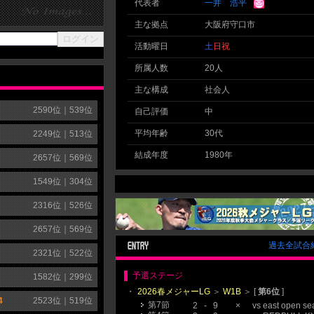
代表者
一井 浩平
主な拠点
大阪府守口市
活動曜日
土
日
祝
所属人数
20人
主な構成
社会人
2590
位｜
539
位
自己評価
中
平均年齢
30代
2249
位｜
513
位
結成年度
1980年
2657
位｜
569
位
1549
位｜
304
位
2316
位｜
526
位
2657
位｜
569
位
過去全試合
2321
位｜
522
位
予選ステージ
1582
位｜
299
位
・
2026春メジャーLG
＞
W1B
＞ [
第6位
]
4
2523
位｜
519
位
第7節
2
-
9
×
vs
east open se