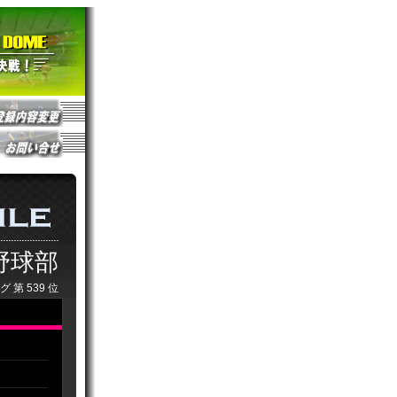
野球部
グ 第
539
位