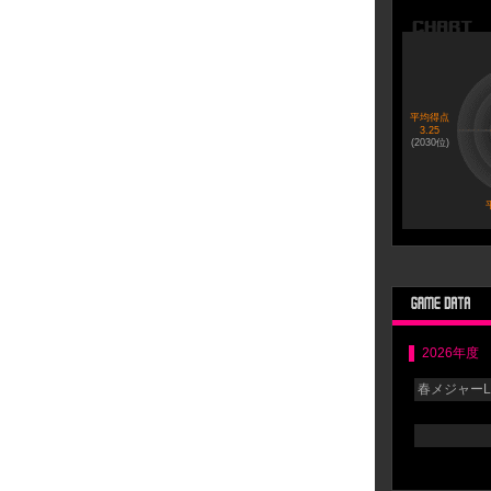
平均得点
3.25
(
2030
位)
2026年度
春メジャーLG