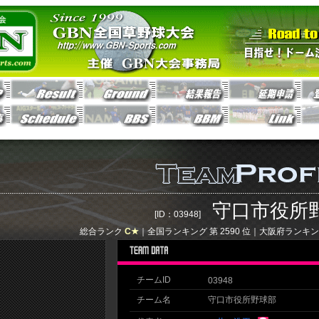
守口市役所
[ID：03948]
総合ランク
C★
｜全国ランキング 第
2590
位｜大阪府ランキン
チームID
03948
チーム名
守口市役所野球部