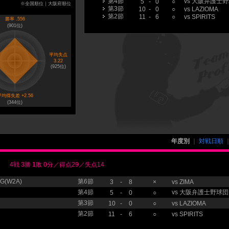
第4節
vs
大阪弁護士野
5
-
0
○
※全国順位｜大阪府順位
第3節
10
-
0
○
vs
LAZIOMA
第2節
11
-
6
○
vs
SPIRITS
勝率 .556
(
901
位)
平均失点
3.22
(
925
位)
均得失差 +2.56
(
344
位)
年度別
｜
対戦日順
4戦 3勝 1敗 0分／得点29／失点14
(W2A)
第6節
3
-
8
×
vs
ZIMA
第4節
vs
大阪弁護士野球団
5
-
0
○
第3節
10
-
0
○
vs
LAZIOMA
第2節
11
-
6
○
vs
SPIRITS