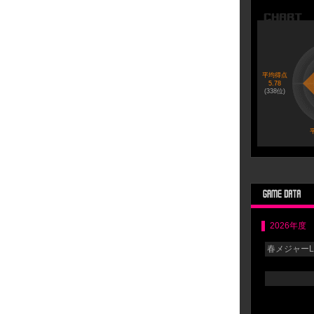
平均得点
5.78
(
338
位)
平
2026年度
春メジャーLG