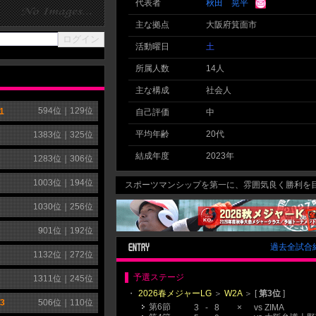
代表者
秋田 晃平
主な拠点
大阪府箕面市
活動曜日
土
所属人数
14人
主な構成
社会人
594
位｜
129
位
1
自己評価
中
平均年齢
20代
1383
位｜
325
位
結成年度
2023年
1283
位｜
306
位
1003
位｜
194
位
スポーツマンシップを第一に、雰囲気良く勝利を目指
1030
位｜
256
位
901
位｜
192
位
過去全試合
1132
位｜
272
位
予選ステージ
1311
位｜
245
位
・
2026春メジャーLG
＞
W2A
＞ [
第3位
]
3
506
位｜
110
位
第6節
3
-
8
×
vs
ZIMA