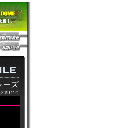
ャーズ
グ 第
129
位