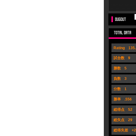
Rating 135.
試合数 9
勝数 5
負数 3
分数 1
勝率 .556
総得点 52
総失点 29
総得失差 +2