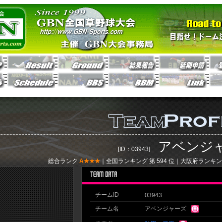
アベンジ
[ID：03943]
総合ランク
A★★★
｜全国ランキング 第
594
位｜大阪府ランキン
チームID
03943
チーム名
アベンジャーズ