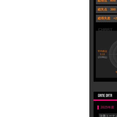
総得点 600
総失点 380
総得失差 +2
平均得点
3.13
(
2106
位)
平
2025年度
決勝トーナメ