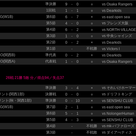
準決勝
9
-
0
○
vs
Osaka Rangers
1回戦
1
-
1
○
vs
Dearkids
(W1B)
第6節
6
-
7
×
vs
east open sea
第5節
vs
フレンズ大阪
4
-
0
○
第4節
6
-
2
○
vs
NORTH-VILLAGE
第3節
vs
中央シャインズ
1
-
0
○
第2節
0
-
2
×
vs
Dearkids
第1節
不戦勝
-
vs
Victors I
O(関西B)
準代表
0
-
2
×
vs
Dearkids
O(関西A)
代表戦
1
-
0
○
vs
Osaka Rangers
26戦 21勝 5敗 分／得点94／失点37
準決勝
vs
それいけホーマー
3
-
4
×
ント(関西1部)
決勝戦
vs
ドリフトキング
0
-
0
○
ント(秋・関西1部)
準決勝
0
-
10
×
vs
SENSHU CLUB
(W1B)
第7節
2
-
1
○
vs
east open sea
第6節
5
-
1
○
vs
NolongerHuman
第5節
4
-
3
○
vs
SENSHU CLUB
第4節
不戦勝
vs
mk-バファローズ
-
第3節
不戦敗
vs
ダイアべティス
-