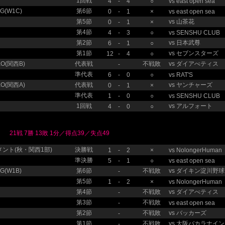
1回戦
4
-
4
○
vs
east open sea
(W1C)
第6節
0
-
1
×
vs
east open sea
第5節
vs
山茶花
0
-
1
×
第4節
4
-
3
○
vs
SENSHU CLUB
第2節
vs
日本武尊
6
-
1
○
第1節
vs
セブンスターズ
12
-
4
○
O(関西B)
代表戦
不戦敗
vs
ダイアべティス
-
準代表
6
-
0
○
vs
RAT'S
O(関西A)
代表戦
vs
ヤンチャーズ
0
-
1
×
準代表
1
-
0
○
vs
SENSHU CLUB
1回戦
vs
アルフォート
4
-
0
○
21戦 7勝 13敗 1分／得点39／失点49
ント(秋・関西1部)
決勝戦
1
-
2
×
vs
NolongerHuman
準決勝
5
-
1
○
vs
east open sea
(W1B)
第6節
不戦敗
vs
ダイキン淀川野球
-
第5節
1
-
2
×
vs
NolongerHuman
第4節
不戦敗
vs
ダイアべティス
-
第3節
不戦敗
-
vs
east open sea
第2節
不戦敗
vs
バッカーズ
-
第1節
不戦敗
vs
大阪バカラナイン
-