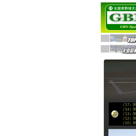
（'17
（'14
（'13
（'12
（'10