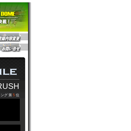
RUSH
ング 第
5
位