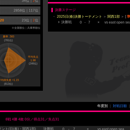
34
位｜
2
位
決勝ステージ
2858
位｜
117
位
・
2025日(春)決勝トーナメント
＞
関西1部
＞ [
20
23
位｜
2
位
決勝戦
0
-
7
×
vs
east open se
※全国順位｜兵庫県順位
勝率 .583
(
781
位)
平均失点
1.98
(
246
位)
均得失差 +1.15
(
813
位)
年度別
｜
対戦日順
8戦 4勝 4敗 0分／得点31／失点31
ント(日(春)・関西1部)
決勝戦
0
-
7
×
vs
east open sea