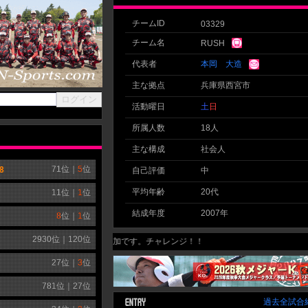
チームID
03329
チーム名
RUSH
代表者
本岡 大造
主な拠点
兵庫県西宮市
活動曜日
土
日
所属人数
18人
主な構成
社会人
71
位｜
5
位
8
自己評価
中
平均年齢
20代
11
位｜
1
位
結成年度
2007年
8
位｜
1
位
2930
位｜
120
位
初参加です。チャレンジ！！
27
位｜
3
位
781
位｜
27
位
過去全試合