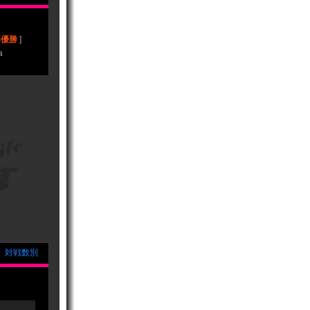
準優勝
]
a
｜
対戦数別