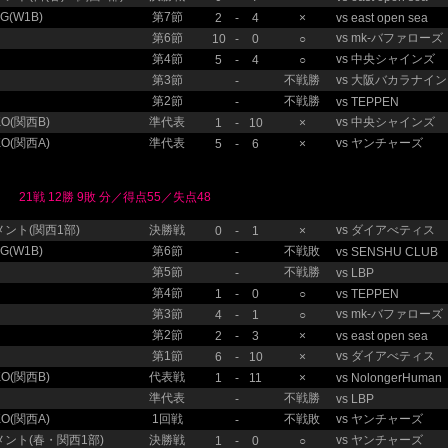
(W1B)
第7節
2
-
4
×
vs
east open sea
第6節
vs
mk-バファローズ
10
-
0
○
第4節
vs
中央シャインズ
5
-
4
○
第3節
不戦勝
vs
大阪バカラナイン
-
第2節
不戦勝
-
vs
TEPPEN
O(関西B)
準代表
vs
中央シャインズ
1
-
10
×
O(関西A)
準代表
vs
ヤンチャーズ
5
-
6
×
21戦 12勝 9敗 分／得点55／失点48
ント(関西1部)
決勝戦
vs
ダイアべティス
0
-
1
×
(W1B)
第6節
不戦敗
-
vs
SENSHU CLUB
第5節
不戦勝
-
vs
LBP
第4節
1
-
0
○
vs
TEPPEN
第3節
vs
mk-バファローズ
4
-
1
○
第2節
2
-
3
×
vs
east open sea
第1節
vs
ダイアべティス
6
-
10
×
O(関西B)
代表戦
1
-
11
×
vs
NolongerHuman
準代表
不戦勝
-
vs
LBP
O(関西A)
1回戦
不戦敗
vs
ヤンチャーズ
-
ント(春・関西1部)
決勝戦
vs
ヤンチャーズ
1
-
0
○