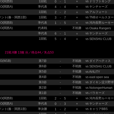
O(関西B)
1回戦
vs
ドリフトキング
0
-
1
×
O(関西A)
準代表
vs
ヤンチャーズ
4
-
4
×
1回戦
vs
アルフォート
2
-
2
○
ント(春・関西1部)
1回戦
vs
TNBオールスター
3
-
7
×
O(関西B)
準代表
vs
河内長野ルーキー
1
-
5
×
O(関西A)
代表戦
不戦勝
-
vs
Osaka Rangers
準代表
vs
ヤンチャーズ
6
-
1
○
1回戦
5
-
4
○
vs
SENSHU CLUB
21戦 8勝 13敗 分／得点44／失点53
(W1B)
第7節
不戦敗
vs
ダイアべティス
-
第6節
不戦敗
-
vs
SENSHU CLUB
第5節
不戦勝
-
vs
AVILITY
第4節
不戦敗
-
vs
east open sea
第3節
不戦敗
vs
ダイキン淀川野球
-
第2節
不戦敗
-
vs
NolongerHuman
第1節
不戦敗
vs
パラキーズ
-
O(関西B)
1回戦
vs
河内長野ルーキー
2
-
5
×
O(関西A)
準代表
vs
ヤンチャーズ
0
-
3
×
ント(春・関西1部)
準決勝
vs
キャリアBBS
1
-
2
×