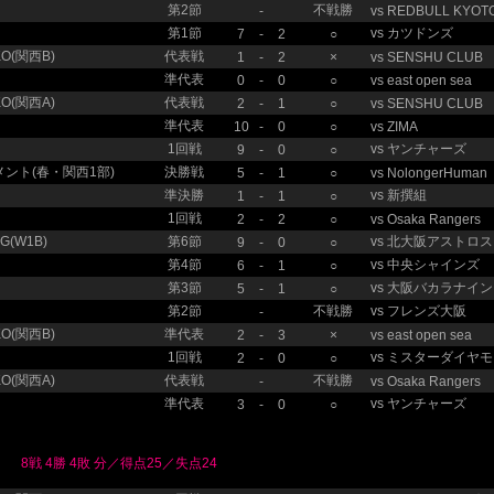
第2節
不戦勝
-
vs
REDBULL KYOT
第1節
vs
カツドンズ
7
-
2
○
O(関西B)
代表戦
1
-
2
×
vs
SENSHU CLUB
準代表
0
-
0
○
vs
east open sea
O(関西A)
代表戦
2
-
1
○
vs
SENSHU CLUB
準代表
10
-
0
○
vs
ZIMA
1回戦
vs
ヤンチャーズ
9
-
0
○
ント(春・関西1部)
決勝戦
5
-
1
○
vs
NolongerHuman
準決勝
vs
新撰組
1
-
1
○
1回戦
2
-
2
○
vs
Osaka Rangers
(W1B)
第6節
vs
北大阪アストロス
9
-
0
○
第4節
vs
中央シャインズ
6
-
1
○
第3節
vs
大阪バカラナイン
5
-
1
○
第2節
不戦勝
vs
フレンズ大阪
-
O(関西B)
準代表
2
-
3
×
vs
east open sea
1回戦
vs
ミスターダイヤモ
2
-
0
○
O(関西A)
代表戦
不戦勝
-
vs
Osaka Rangers
準代表
vs
ヤンチャーズ
3
-
0
○
8戦 4勝 4敗 分／得点25／失点24