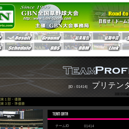
プリテン
[ID：01414]
）関東１部・優勝
）関東３部・準優勝
チームID
01414