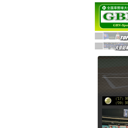
（'17
（'09