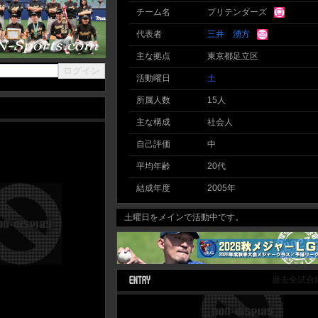
チーム名
プリテンダーズ
代表者
三井 湧方
主な拠点
東京都足立区
活動曜日
土
所属人数
15人
主な構成
社会人
自己評価
中
平均年齢
20代
結成年度
2005年
土曜日をメインで活動中です。
過去全試合