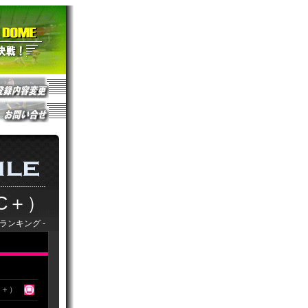
C＋）
ランキング -
C＋）