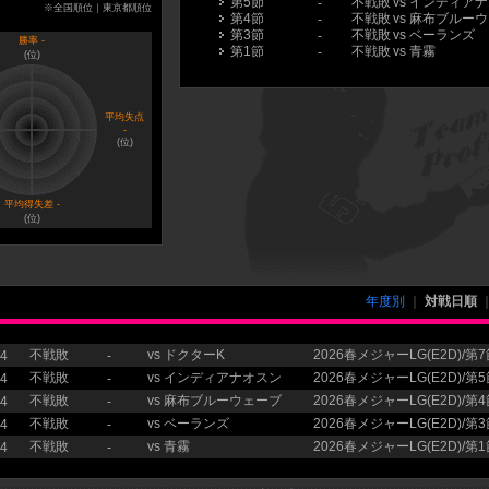
第5節
不戦敗
vs
インディアナ
-
※全国順位｜東京都順位
第4節
不戦敗
vs
麻布ブルーウ
-
第3節
不戦敗
vs
ベーランズ
-
勝率 -
第1節
不戦敗
vs
青霧
-
(
位)
平均失点
-
(
位)
平均得失差 -
(
位)
年度別
｜
対戦日順
不戦敗
vs
ドクターK
2026
春メジャーLG(E2D)
/
第7
4
-
不戦敗
vs
インディアナオスン
2026
春メジャーLG(E2D)
/
第5
4
-
不戦敗
vs
麻布ブルーウェーブ
2026
春メジャーLG(E2D)
/
第4
4
-
不戦敗
vs
ベーランズ
2026
春メジャーLG(E2D)
/
第3
4
-
不戦敗
vs
青霧
2026
春メジャーLG(E2D)
/
第1
4
-