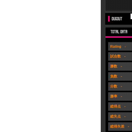
Rating -
試合数 -
勝数 -
負数 -
分数 -
勝率 -
総得点 -
総失点 -
総得失差 -