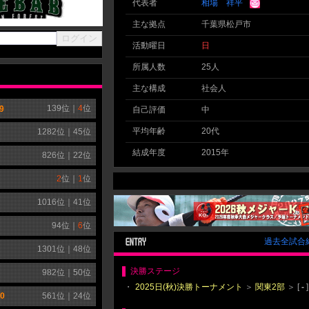
代表者
相場 祥平
主な拠点
千葉県松戸市
活動曜日
日
所属人数
25人
主な構成
社会人
139
位｜
4
位
9
自己評価
中
平均年齢
20代
1282
位｜
45
位
結成年度
2015年
826
位｜
22
位
2
位｜
1
位
1016
位｜
41
位
94
位｜
6
位
過去全試合
1301
位｜
48
位
決勝ステージ
982
位｜
50
位
・
2025日(秋)決勝トーナメント
＞
関東2部
＞ [
-
]
0
561
位｜
24
位