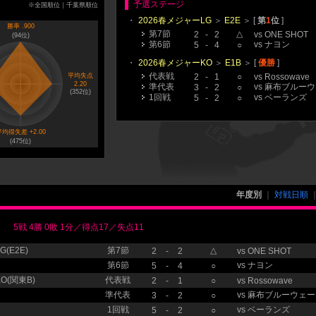
予選ステージ
※全国順位｜千葉県順位
・
2026春メジャーLG
＞
E2E
＞ [
第
1
位
]
勝率 .900
第7節
△
2
-
2
vs
ONE SHOT
(
94
位)
第6節
vs
ナヨン
5
-
4
○
・
2026春メジャーKO
＞
E1B
＞ [
優勝
]
代表戦
平均失点
2
-
1
○
vs
Rossowave
2.20
準代表
vs
麻布ブルーウ
3
-
2
○
(
352
位)
1回戦
vs
ベーランズ
5
-
2
○
均得失差 +2.00
(
475
位)
年度別
｜
対戦日順
5戦 4勝 0敗 1分／得点17／失点11
(E2E)
第7節
△
2
-
2
vs
ONE SHOT
第6節
vs
ナヨン
5
-
4
○
O(関東B)
代表戦
2
-
1
○
vs
Rossowave
準代表
vs
麻布ブルーウェー
3
-
2
○
1回戦
vs
ベーランズ
5
-
2
○