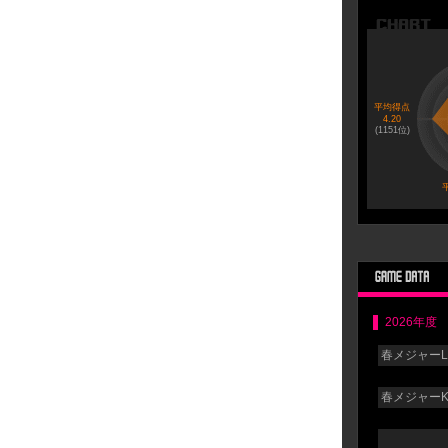
平均得点
4.20
(
1151
位)
平
2026年度
春メジャーLG
春メジャーK