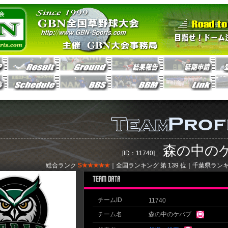
森の中の
[ID：11740]
総合ランク
S★★★★★
｜全国ランキング 第
139
位｜千葉県ランキ
チームID
11740
チーム名
森の中のケバブ