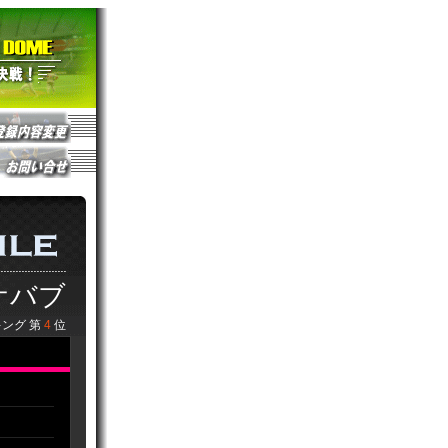
ケバブ
ング 第
4
位