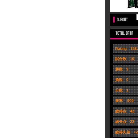
Rating 198.
試合数 10
勝数 9
負数 0
分数 1
勝率 .900
総得点 42
総失点 22
総得失差 +2