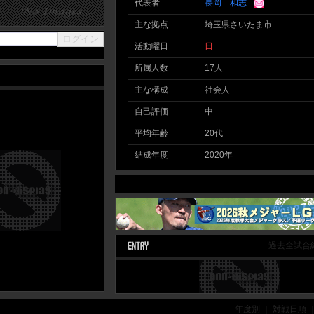
代表者
長岡 和志
主な拠点
埼玉県さいたま市
活動曜日
日
所属人数
17人
主な構成
社会人
自己評価
中
平均年齢
20代
結成年度
2020年
過去全試合
年度別 ｜ 対戦日順 