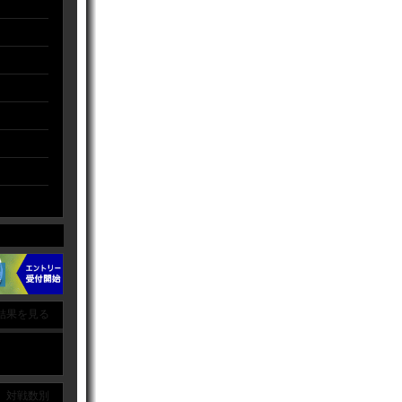
結果を見る
｜ 対戦数別