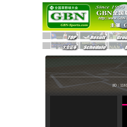
[ID：116