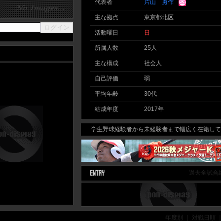
代表者
片山 勇作
主な拠点
東京都北区
活動曜日
日
所属人数
25人
主な構成
社会人
自己評価
弱
平均年齢
30代
結成年度
2017年
学生野球経験者から未経験者まで幅広く在籍してお
過去全試合
年度別 ｜ 対戦日順 