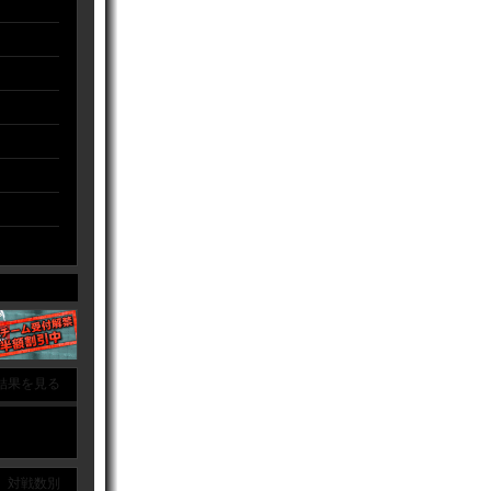
結果を見る
｜ 対戦数別