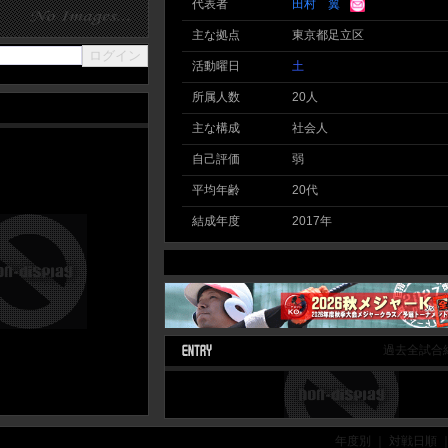
代表者
田村 翼
主な拠点
東京都足立区
活動曜日
土
所属人数
20人
主な構成
社会人
自己評価
弱
平均年齢
20代
結成年度
2017年
過去全試合
年度別 ｜ 対戦日順 