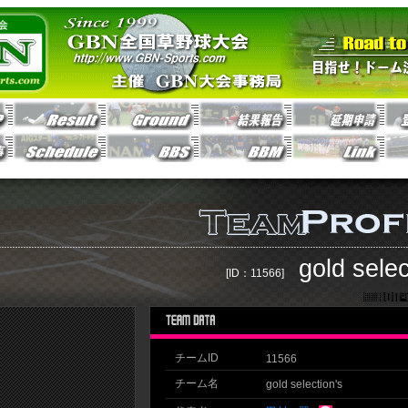
gold selec
[ID：11566]
チームID
11566
チーム名
gold selection's