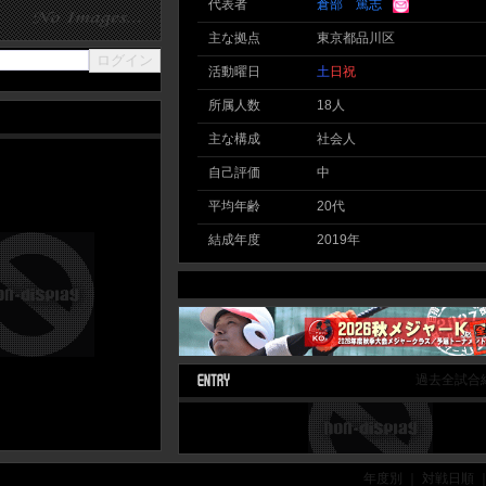
代表者
倉部 篤志
主な拠点
東京都品川区
活動曜日
土
日
祝
所属人数
18人
主な構成
社会人
自己評価
中
平均年齢
20代
結成年度
2019年
過去全試合
年度別 ｜ 対戦日順 