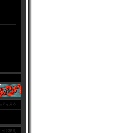
結果を見る
｜ 対戦数別