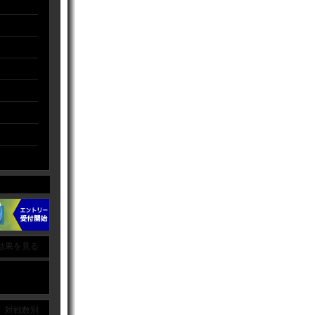
結果を見る
｜ 対戦数別