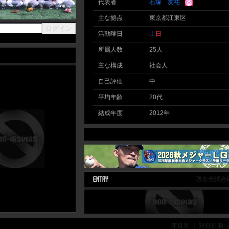
代表者
石塚 友祐
主な拠点
東京都江東区
活動曜日
土
日
所属人数
25人
主な構成
社会人
自己評価
中
平均年齢
20代
結成年度
2012年
過去全試合
年度別 ｜ 対戦日順 