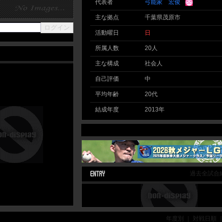
代表者
弓能家 宏俊
主な拠点
千葉県茂原市
活動曜日
日
所属人数
20人
主な構成
社会人
自己評価
中
平均年齢
20代
結成年度
2013年
過去全試合
年度別 ｜ 対戦日順 