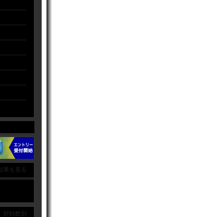
結果を見る
｜ 対戦数別