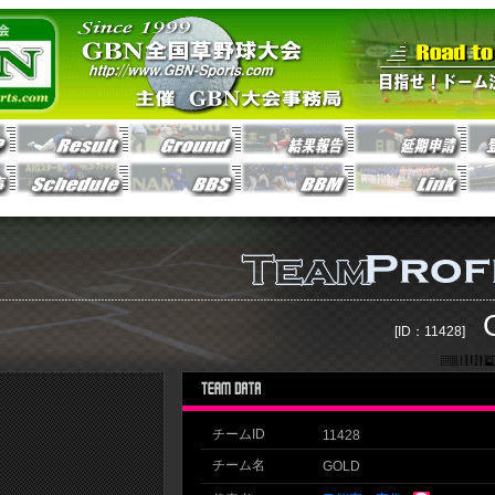
[ID：11428]
チームID
11428
チーム名
GOLD